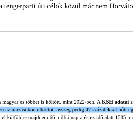
gy a tengerparti úti célok közül már nem Horvá
TATISZTIKA
a magyar és többet is költött, mint 2022-ben. A
KSH
adatai
s
n az utazásokon elköltött összeg pedig 47 százalékkal nőtt eg
l külföldre majdnem 66 millió napra és ez idő alatt 1585 mill