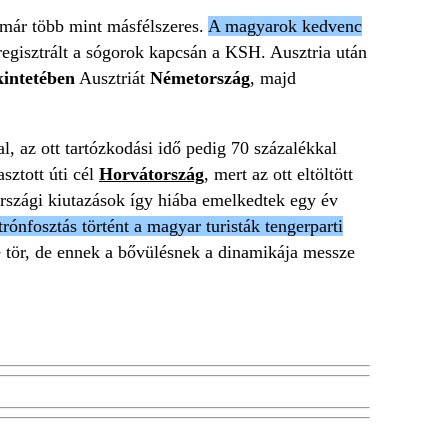
 már több mint másfélszeres.
A magyarok kedvenc
t regisztrált a sógorok kapcsán a KSH. Ausztria után
ekintetében
Ausztriát
Németország
, majd
, az ott tartózkodási idő pedig 70 százalékkal
sztott úti cél
Horvátország
, mert az ott eltöltött
országi kiutazások így hiába emelkedtek egy év
trónfosztás történt a magyar turisták tengerparti
é tör, de ennek a bővülésnek a dinamikája messze