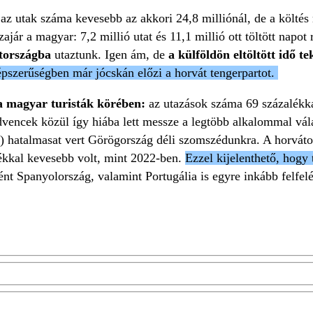
 az utak száma kevesebb az akkori 24,8 milliónál, de a költés
ajár a magyar: 7,2 millió utat és 11,1 millió ott töltött napo
tországba
utaztunk. Igen ám, de
a külföldön eltöltött idő t
pszerűségben már jócskán előzi a horvát tengerpartot.
a magyar turisták körében:
az utazások száma 69 százalékkal
vencek közül így hiába lett messze a legtöbb alkalommal vála
s) hatalmasat vert Görögország déli szomszédunkra. A horvát
alékkal kevesebb volt, mint 2022-ben.
Ezzel kijelenthető, hogy 
t Spanyolország, valamint Portugália is egyre inkább felfel