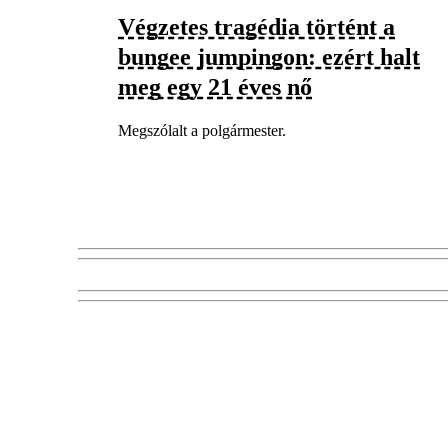
Végzetes tragédia történt a
bungee jumpingon: ezért halt
meg egy 21 éves nő
Megszólalt a polgármester.