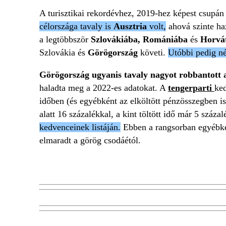
A turisztikai rekordévhez, 2019-hez képest csupán
célországa tavaly is
Ausztria
volt,
ahová szinte haz
a legtöbbször
Szlovákiába, Romániába
és
Horvá
Szlovákia és
Görögország
követi.
Utóbbi pedig né
Görögország ugyanis tavaly nagyot robbantott 
haladta meg a 2022-es adatokat. A
tengerparti
ked
időben (és egyébként az elköltött pénzösszegben i
alatt 16 százalékkal, a kint töltött idő már 5 száz
kedvenceinek listáján.
Ebben a rangsorban egyébkén
elmaradt a görög csodáétól.