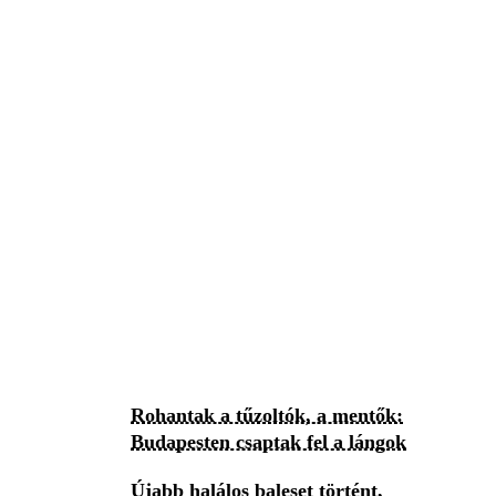
Rohantak a tűzoltók, a mentők:
Budapesten csaptak fel a lángok
Újabb halálos baleset történt,