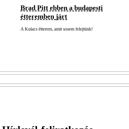
Brad Pitt ebben a budapesti
étteremben járt
A Kulacs étterem, amit sosem felejtünk!