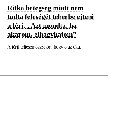
Ritka betegség miatt nem
tudta feleségét teherbe ejteni
a férj. „Azt mondta, ha
akarom, elhagyhatom”
A férfi teljesen összetört, hogy ő az oka.