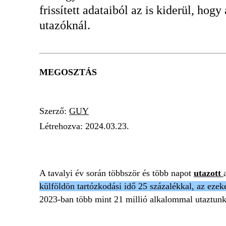
frissített adataiból az is kiderül, ho
utazóknál.
MEGOSZTÁS
Szerző:
GUY
Létrehozva:
2024.03.23.
TURIZMUS
TENGERPART
KÜLFÖLD
S
A tavalyi év során többször és több napot
utazott
külföldön tartózkodási idő 25 százalékkal, az ezeke
2023-ban több mint 21 millió alkalommal utaztunk e