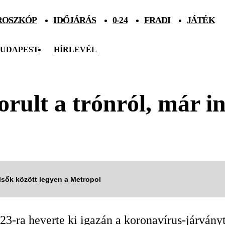
ROSZKÓP
IDŐJÁRÁS
0-24
FRADI
JÁTÉK
UDAPEST
HÍRLEVÉL
orult a trónról, már i
elsők között legyen a Metropol
3-ra heverte ki igazán a koronavírus-járványt