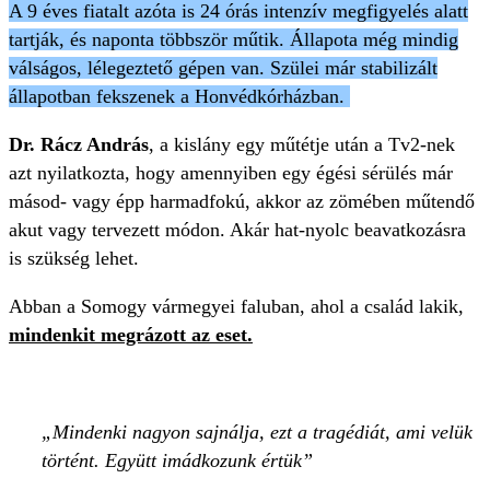
A 9 éves fiatalt azóta is 24 órás intenzív megfigyelés alatt
tartják, és naponta többször műtik. Állapota még mindig
válságos, lélegeztető gépen van. Szülei már stabilizált
állapotban fekszenek a Honvédkórházban.
Dr. Rácz András
, a kislány egy műtétje után a Tv2-nek
azt nyilatkozta, hogy amennyiben egy égési sérülés már
másod- vagy épp harmadfokú, akkor az zömében műtendő
akut vagy tervezett módon. Akár hat-nyolc beavatkozásra
is szükség lehet.
Abban a Somogy vármegyei faluban, ahol a család lakik,
mindenkit megrázott az eset.
Mindenki nagyon sajnálja, ezt a tragédiát, ami velük
történt. Együtt imádkozunk értük