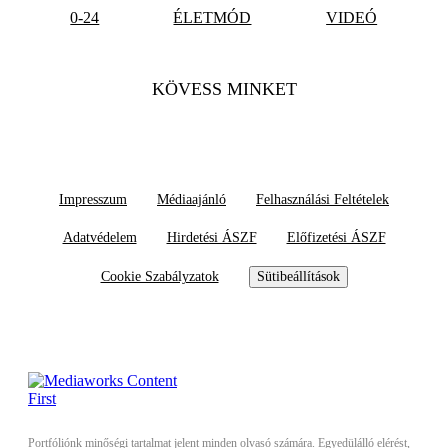
0-24
ÉLETMÓD
VIDEÓ
KÖVESS MINKET
Impresszum
Médiaajánló
Felhasználási Feltételek
Adatvédelem
Hirdetési ÁSZF
Előfizetési ÁSZF
Cookie Szabályzatok
Sütibeállítások
Portfóliónk minőségi tartalmat jelent minden olvasó számára. Egyedülálló elérést,