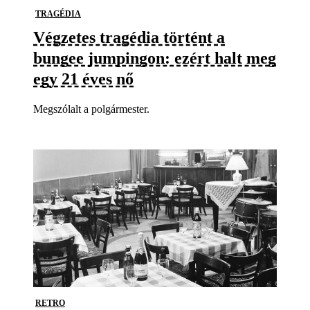
TRAGÉDIA
Végzetes tragédia történt a
bungee jumpingon: ezért halt meg
egy 21 éves nő
Megszólalt a polgármester.
RETRO