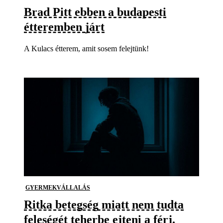
Brad Pitt ebben a budapesti
étteremben járt
A Kulacs étterem, amit sosem felejtünk!
GYERMEKVÁLLALÁS
Ritka betegség miatt nem tudta
feleségét teherbe ejteni a férj.