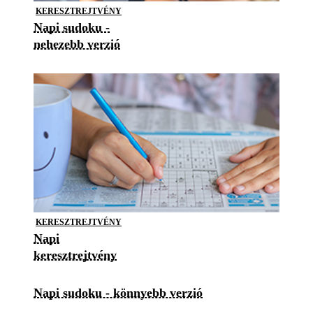
KERESZTREJTVÉNY
Napi sudoku -
nehezebb verzió
KERESZTREJTVÉNY
Napi
keresztrejtvény
Napi sudoku - könnyebb verzió