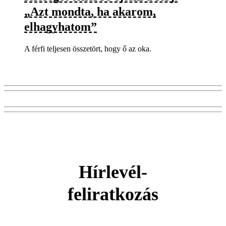
„Azt mondta, ha akarom,
elhagyhatom”
A férfi teljesen összetört, hogy ő az oka.
Hírlevél-
feliratkozás