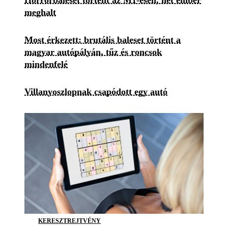
Horrorbaleset történt az M1-esen, hét ember
meghalt
Most érkezett: brutális baleset történt a
magyar autópályán, tűz és roncsok
mindenfelé
Villanyoszlopnak csapódott egy autó
KERESZTREJTVÉNY