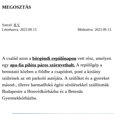
MEGOSZTÁS
Szerző:
B.V.
Létrehozva:
2023.09.13.
Módosítva:
2023.09.13.
REPÜLŐNAP
ÉGÉSI SÉRÜLÉS
MŰTÉT
ROBBANÁS
A család azon a
börgöndi repülőnapon
vett rész, amelyen
egy
apa-fia pilóta páros szörnyethalt.
A repülőgép a
bemutató közben a földbe a csapódott, pont a kislány
szüleinek az ott parkoló autójára. A szülőket és a gyereket
másod-, illetve harmadfokú égési sérülésekkel szállították
Budapestre a Honvédkórházba és a Betesda
Gyermekkórházba.