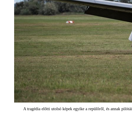
A tragédia előtti utolsó képek egyike a repülőről, és annak pilótá