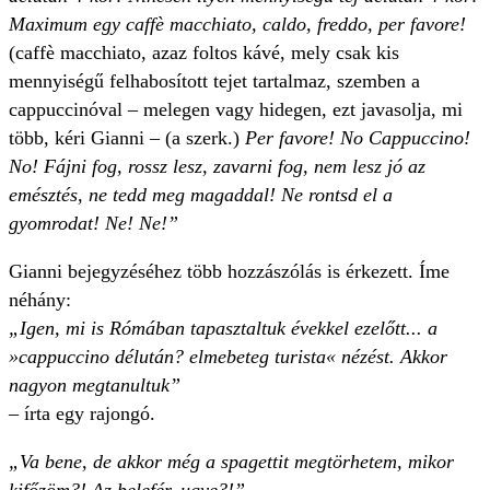
Maximum egy caffè macchiato, caldo, freddo, per favore!
(caffè macchiato, azaz foltos kávé, mely csak kis
mennyiségű felhabosított tejet tartalmaz, szemben a
cappuccinóval – melegen vagy hidegen, ezt javasolja, mi
több, kéri Gianni – (a szerk.)
Per favore! No Cappuccino!
No! Fájni fog, rossz lesz, zavarni fog, nem lesz jó az
emésztés, ne tedd meg magaddal! Ne rontsd el a
gyomrodat! Ne! Ne!”
Gianni bejegyzéséhez több hozzászólás is érkezett. Íme
néhány:
„Igen, mi is Rómában tapasztaltuk évekkel ezelőtt... a
»cappuccino délután? elmebeteg turista« nézést. Akkor
nagyon megtanultuk”
– írta egy rajongó.
„Va bene, de akkor még a spagettit megtörhetem, mikor