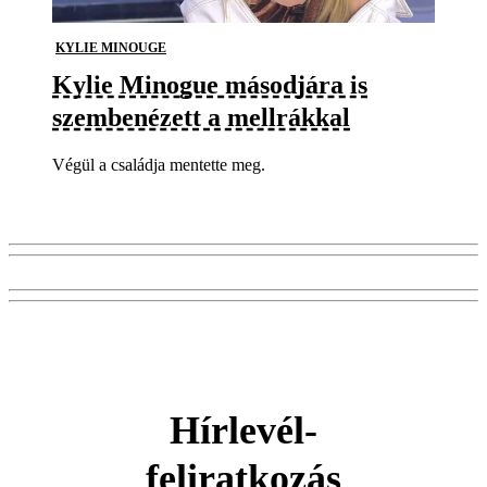
KYLIE MINOUGE
Kylie Minogue másodjára is
szembenézett a mellrákkal
Végül a családja mentette meg.
Hírlevél-
feliratkozás