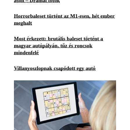
ason – Drámai fotók
Horrorbaleset történt az M1-esen, hét ember
meghalt
Most érkezett: brutális baleset történt a
magyar autópályán, tűz és roncsok
mindenfelé
Villanyoszlopnak csapódott egy autó