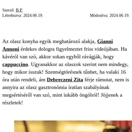
Szerző:
B.P.
Létrehozva:
2024.06.19.
Módosítva:
2024.06.19.
GIANNI ANNONI
CAPPUCCINO
JÓTANÁCS
Az olasz konyha egyik meghatározó alakja,
Gianni
Annoni
érdekes dologra figyelmeztet friss videójában. Ha
kávéról van szó, akkor sokan egyből rávágják, hogy
cappuccino
. Ugyanakkor az olaszok szerint nem mindegy,
hogy mikor isszuk! Szentségtörésnek tűnhet, ha valaki 16
óra után rendeli, ám
Debreczeni Zita
férje rámutat, nem is
annyira az olasz gasztronómia íratlan szabályának
megsértéséről van szó, mint inkább öngólról! Jöjjenek a
részletek!