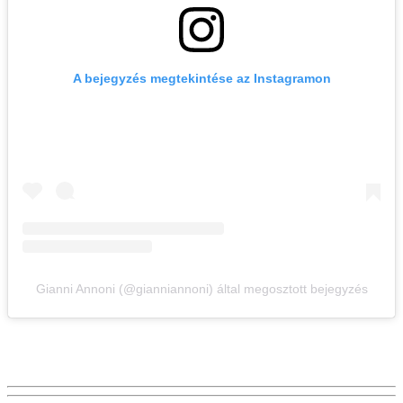
A bejegyzés megtekintése az Instagramon
Gianni Annoni (@gianniannoni) által megosztott bejegyzés