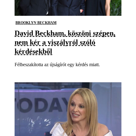
BROOKLYN BECKHAM
David Beckham, köszöni szépen,
nem kér a viszályról szóló
kérdésekből
Félbeszakította az újságírót egy kérdés miatt.