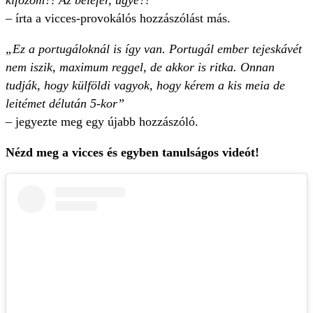
kifőzöm?! Az belefér, ugye?!”
– írta a vicces-provokálós hozzászólást más.
„Ez a portugáloknál is így van. Portugál ember tejeskávét
nem iszik, maximum reggel, de akkor is ritka. Onnan
tudják, hogy külföldi vagyok, hogy kérem a kis meia de
leitémet délután 5-kor”
– jegyezte meg egy újabb hozzászóló.
Nézd meg a vicces és egyben tanulságos videót!