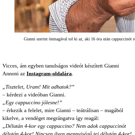
Gianni szerint önmagával tol ki az, aki 16 óra után cappuccinót 
Vicces, ám egyben tanulságos videót készített Gianni
Annoni az
Instagram-oldalára
.
„Tisztelet, Uram! Mit adhatok?”
– kérdezi a videóban Gianni.
„Egy cappuccino jólesne!”
– érkezik a felelet, mire Gianni – teátrálisan – magából
kikelve, a vendéget megrángatva így reagál:
„Délután 4-kor egy cappuccino? Nem adok cappuccinót
délután 4-kor! Nincsen ilyen mennyiségű tej délután 4-kor!