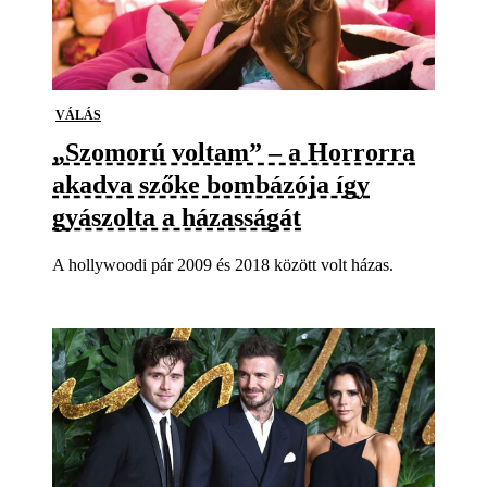
VÁLÁS
„Szomorú voltam” – a Horrorra
akadva szőke bombázója így
gyászolta a házasságát
A hollywoodi pár 2009 és 2018 között volt házas.