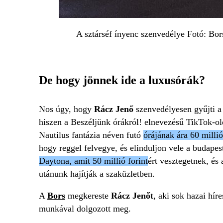
A sztárséf ínyenc szenvedélye Fotó: Bor
De hogy jönnek ide a luxusórák?
Nos úgy, hogy
Rácz Jenő
szenvedélyesen gyűjti a
hiszen a Beszéljünk órákról! elnevezésű TikTok-old
Nautilus fantázia néven futó
órájának ára 60 millió
hogy reggel felvegye, és elinduljon vele a budape
Daytona, amit 50 millió forint
ért vesztegetnek, é
utánunk hajítják a szaküzletben.
A
Bors
megkereste
Rácz Jenőt
, aki sok hazai hí
munkával dolgozott meg.