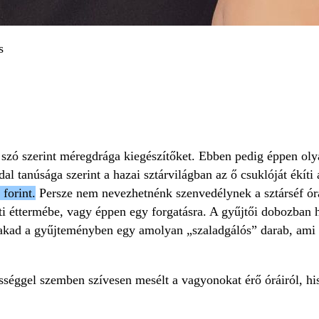
s
 szó szerint méregdrága kiegészítőket. Ebben pedig éppen ol
al tanúsága szerint a hazai sztárvilágban az ő csuklóját ékít
 forint.
Persze nem nevezhetnénk szenvedélynek a sztárséf órá
sti éttermébe, vagy éppen egy forgatásra. A gyűjtői dobozban
s akad a gyűjteményben egy amolyan „szaladgálós” darab, am
rességgel szemben szívesen mesélt a vagyonokat érő óráiról, 