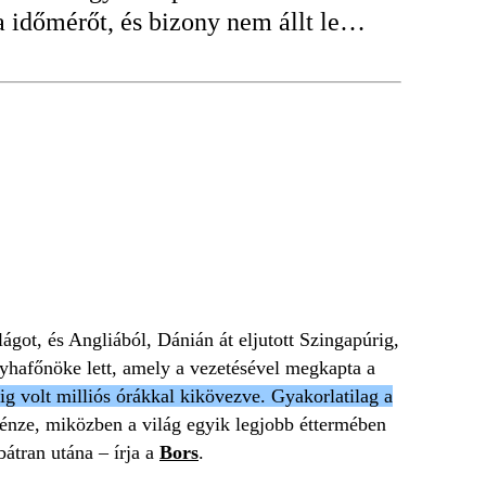
ga időmérőt, és bizony nem állt le…
ágot, és Angliából, Dánián át eljutott Szingapúrig,
yhafőnöke lett, amely a vezetésével megkapta a
ig volt milliós órákkal kikövezve. Gyakorlatilag a
pénze, miközben a világ egyik legjobb éttermében
bátran utána – írja a
Bors
.