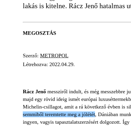
lakás is kitelne. Rácz Jenő hatalmas 
MEGOSZTÁS
Szerző:
METROPOL
Létrehozva:
2022.04.29.
GYŰJTŐ
Rácz Jenő
messziről indult, és még messzebbre jut
majd egy rövid ideig ismét európai luxuséttermek
Michelin-csillagot, amit a rá következő évben is s
semmiből teremtette meg a jólétét
, Dániában munká
ingyen, vagyis tapasztalatszerzésért dolgozott. Így 