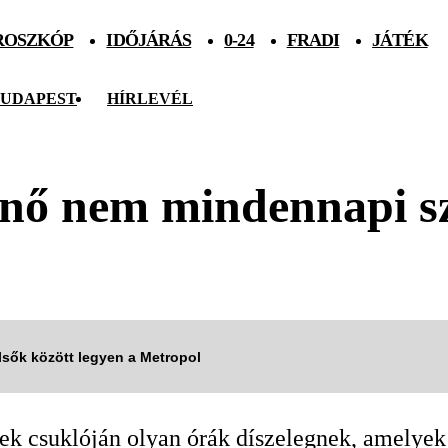
ROSZKÓP
IDŐJÁRÁS
0-24
FRADI
JÁTÉK
UDAPEST
HÍRLEVÉL
nő nem mindennapi sz
elsők között legyen a Metropol
ek csuklóján olyan órák díszelegnek, amelyek