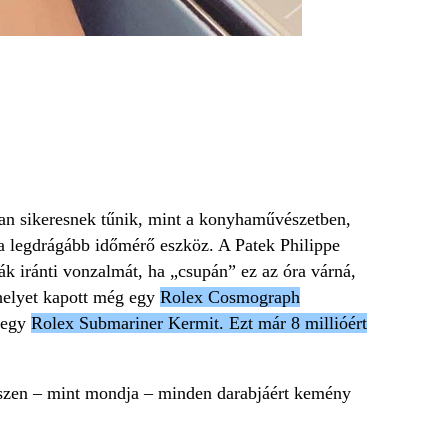
yan sikeresnek tűnik, mint a konyhaművészetben,
i a legdrágább időmérő eszköz. A Patek Philippe
k iránti vonzalmát, ha „csupán” ez az óra várná,
 helyet kapott még egy
Rolex Cosmograph
i egy
Rolex Submariner Kermit. Ezt már 8 millióért
hiszen – mint mondja – minden darabjáért kemény