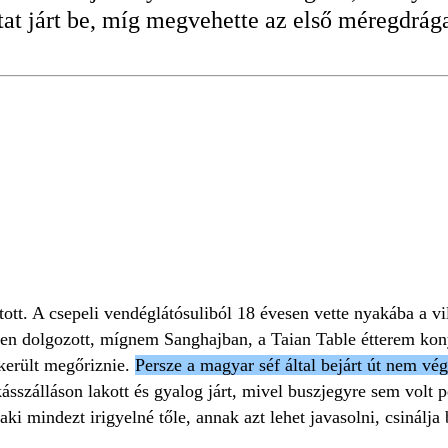
utat járt be, míg megvehette az első méregdrá
ott. A csepeli vendéglátósuliból 18 évesen vette nyakába a vil
ben dolgozott, mígnem Sanghajban, a Taian Table étterem kon
ikerült megőriznie.
Persze a magyar séf által bejárt út nem vég
sszálláson lakott és gyalog járt, mivel buszjegyre sem volt 
aki mindezt irigyelné tőle, annak azt lehet javasolni, csinálja 