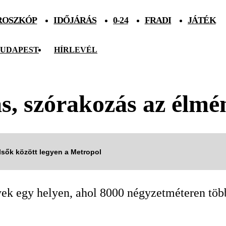
ROSZKÓP
IDŐJÁRÁS
0-24
FRADI
JÁTÉK
UDAPEST
HÍRLEVÉL
s, szórakozás az élmé
elsők között legyen a Metropol
yek egy helyen, ahol 8000 négyzetméteren több