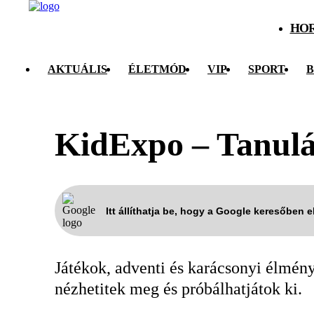
HO
AKTUÁLIS
ÉLETMÓD
VIP
SPORT
B
KidExpo – Tanulá
Itt állíthatja be, hogy a Google keresőben 
Játékok, adventi és karácsonyi élmén
nézhetitek meg és próbálhatjátok ki.