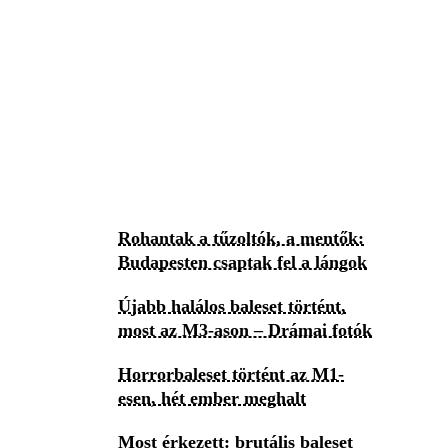
Rohantak a tűzoltók, a mentők:
Budapesten csaptak fel a lángok
Újabb halálos baleset történt,
most az M3-ason – Drámai fotók
Horrorbaleset történt az M1-
esen, hét ember meghalt
Most érkezett: brutális baleset