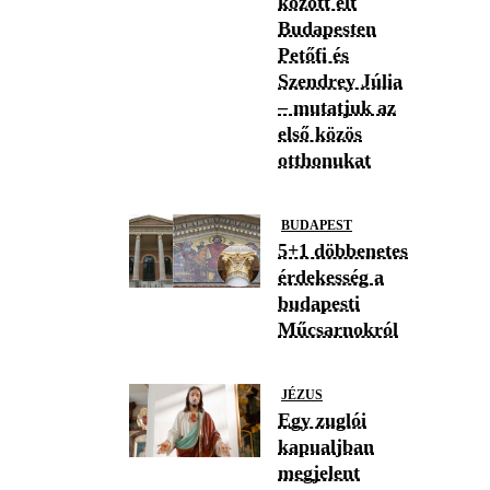
között élt
Budapesten
Petőfi és
Szendrey Júlia
– mutatjuk az
első közös
otthonukat
BUDAPEST
5+1 döbbenetes
érdekesség a
budapesti
Műcsarnokról
JÉZUS
Egy zuglói
kapualjban
megjelent