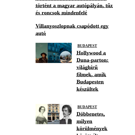
történt a magyar autópályán, tűz
és roncsok mindenfelé
Villanyoszlopnak csapódott egy
autó
BUDAPEST
Hollywood a
Duna-parton:
világhírű
filmek, amik
Budapesten
készültek
BUDAPEST
Döbbenetes,
milyen
körülmények