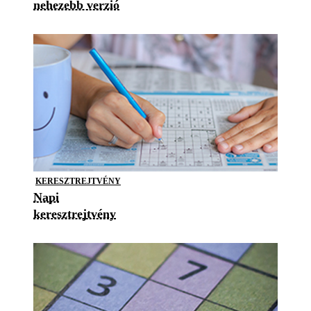
nehezebb verzió
KERESZTREJTVÉNY
Napi
keresztrejtvény