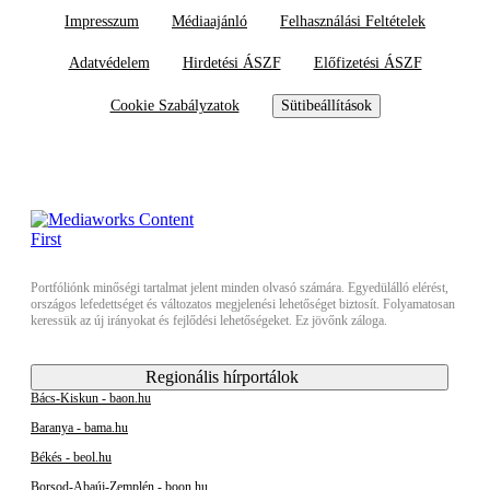
Impresszum
Médiaajánló
Felhasználási Feltételek
Adatvédelem
Hirdetési ÁSZF
Előfizetési ÁSZF
Cookie Szabályzatok
Sütibeállítások
Portfóliónk minőségi tartalmat jelent minden olvasó számára. Egyedülálló elérést,
országos lefedettséget és változatos megjelenési lehetőséget biztosít. Folyamatosan
keressük az új irányokat és fejlődési lehetőségeket. Ez jövőnk záloga.
Regionális hírportálok
Bács-Kiskun - baon.hu
Baranya - bama.hu
Békés - beol.hu
Borsod-Abaúj-Zemplén - boon.hu