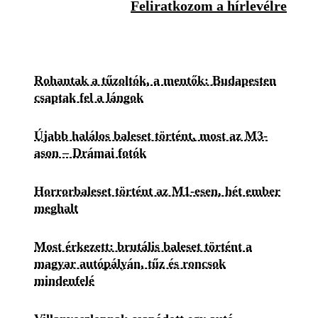
Feliratkozom a hírlevélre
Rohantak a tűzoltók, a mentők: Budapesten
csaptak fel a lángok
Újabb halálos baleset történt, most az M3-
ason – Drámai fotók
Horrorbaleset történt az M1-esen, hét ember
meghalt
Most érkezett: brutális baleset történt a
magyar autópályán, tűz és roncsok
mindenfelé