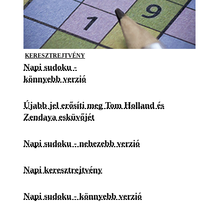
KERESZTREJTVÉNY
Napi sudoku -
könnyebb verzió
Újabb jel erősíti meg Tom Holland és
Zendaya esküvőjét
Napi sudoku - nehezebb verzió
Napi keresztrejtvény
Napi sudoku - könnyebb verzió