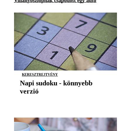
Villanyoszlopnak csapódott egy autó
KERESZTREJTVÉNY
Napi sudoku - könnyebb
verzió