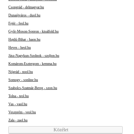
Csongrád - delmagyar.hu
Dunaújváros - duol.hu
Fejér - feol.hu
Győr-Moson-Sopron - kisalfold.hu
Hajdú-Bihar - haon.hu
Heves - heol.hu
Jász-Nagykun-Szolnok - szoljon.hu
Komárom-Esztergom - kemma.hu
Nógrád - nool.hu
Somogy - sonline.hu
Szabolcs-Szatmár-Bereg - szon.hu
Tolna - teol.hu
Vas - vaol.hu
Veszprém - veol.hu
Zala - zaol.hu
Közélet