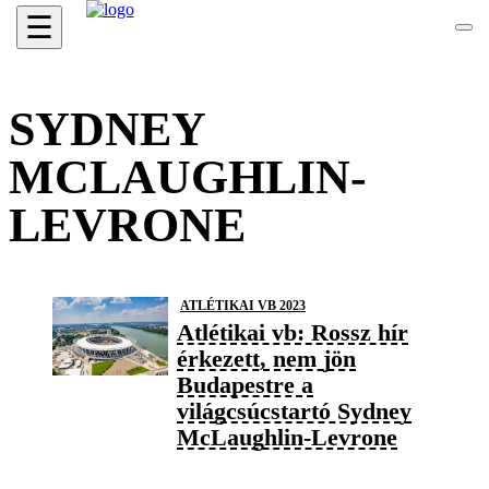
☰
SYDNEY
MCLAUGHLIN-
LEVRONE
ATLÉTIKAI VB 2023
Atlétikai vb: Rossz hír
érkezett, nem jön
Budapestre a
világcsúcstartó Sydney
McLaughlin-Levrone