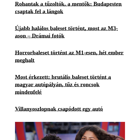
Rohantak a tűzoltók, a mentők: Budapesten
csaptak fel a lángok
Újabb halálos baleset történt, most az M3-
ason – Drámai fotók
Horrorbaleset történt az M1-esen, hét ember
meghalt
Most érkezett: brutális baleset történt a
magyar autópályán, tűz és roncsok
mindenfelé
Villanyoszlopnak csapódott egy autó