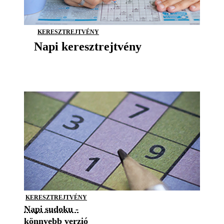
KERESZTREJTVÉNY
Napi keresztrejtvény
KERESZTREJTVÉNY
Napi sudoku -
könnyebb verzió