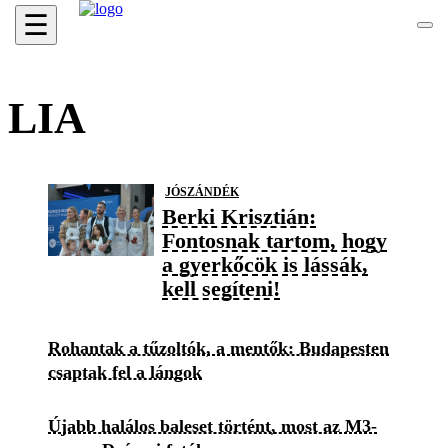
☰
LIA
JÓSZÁNDÉK
Berki Krisztián:
Fontosnak tartom, hogy
a gyerkőcök is lássák,
kell segíteni!
Rohantak a tűzoltók, a mentők: Budapesten
csaptak fel a lángok
Újabb halálos baleset történt, most az M3-