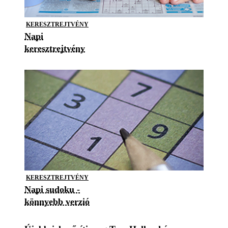
KERESZTREJTVÉNY
Napi
keresztrejtvény
KERESZTREJTVÉNY
Napi sudoku -
könnyebb verzió