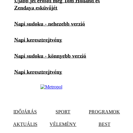
Újabb jel erősíti meg Tom Holland és
Zendaya esküvőjét
Napi sudoku - nehezebb verzió
Napi keresztrejtvény
Napi sudoku - könnyebb verzió
Napi keresztrejtvény
IDŐJÁRÁS
SPORT
PROGRAMOK
AKTUÁLIS
VÉLEMÉNY
BEST