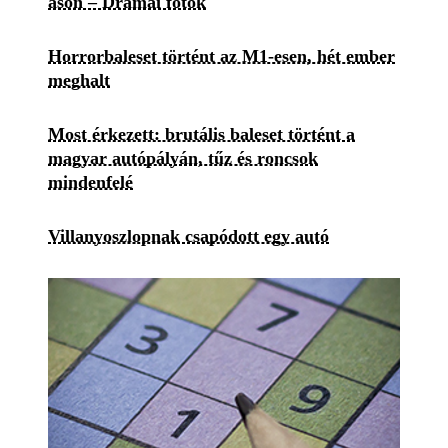
ason – Drámai fotók
Horrorbaleset történt az M1-esen, hét ember
meghalt
Most érkezett: brutális baleset történt a
magyar autópályán, tűz és roncsok
mindenfelé
Villanyoszlopnak csapódott egy autó