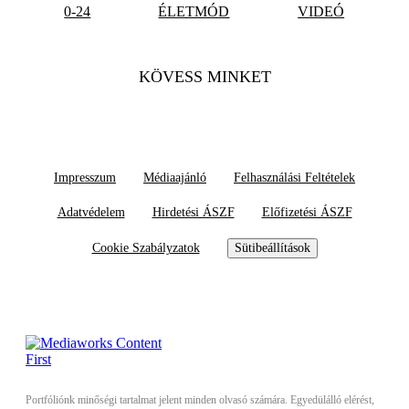
0-24
ÉLETMÓD
VIDEÓ
KÖVESS MINKET
Impresszum
Médiaajánló
Felhasználási Feltételek
Adatvédelem
Hirdetési ÁSZF
Előfizetési ÁSZF
Cookie Szabályzatok
Sütibeállítások
Portfóliónk minőségi tartalmat jelent minden olvasó számára. Egyedülálló elérést,