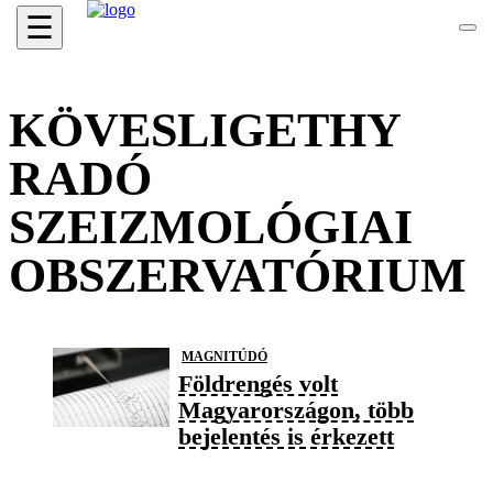
☰
KÖVESLIGETHY
RADÓ
SZEIZMOLÓGIAI
OBSZERVATÓRIUM
MAGNITÚDÓ
Földrengés volt
Magyarországon, több
bejelentés is érkezett