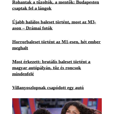
Rohantak a tűzoltók, a mentők: Budapesten
csaptak fel a lángok
Újabb halálos baleset történt, most az M3-
ason – Drámai fotók
Horrorbaleset történt az M1-esen, hét ember
meghalt
Most érkezett: brutális baleset történt a
magyar autópályán, tűz és roncsok
mindenfelé
Villanyoszlopnak csapódott egy autó