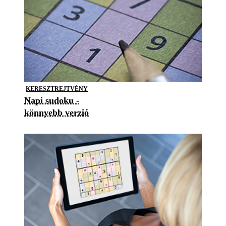
KERESZTREJTVÉNY
Napi sudoku -
könnyebb verzió