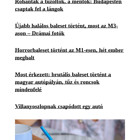
Rohantak a tűzoltók, a mentők: Budapesten
csaptak fel a lángok
Újabb halálos baleset történt, most az M3-
ason – Drámai fotók
Horrorbaleset történt az M1-esen, hét ember
meghalt
Most érkezett: brutális baleset történt a
magyar autópályán, tűz és roncsok
mindenfelé
Villanyoszlopnak csapódott egy autó