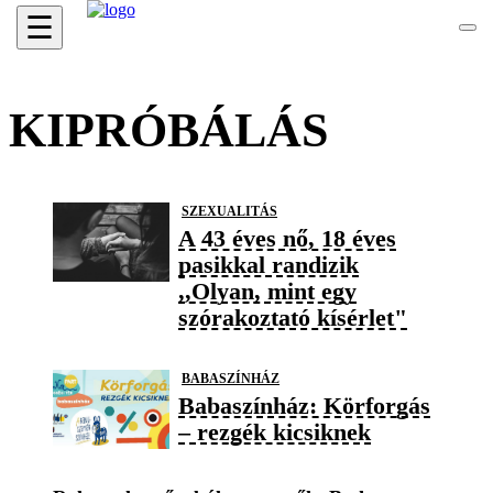
☰
KIPRÓBÁLÁS
SZEXUALITÁS
A 43 éves nő, 18 éves
pasikkal randizik
,,Olyan, mint egy
szórakoztató kísérlet"
BABASZÍNHÁZ
Babaszínház: Körforgás
– rezgék kicsiknek