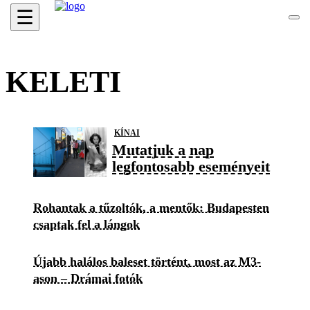
☰
KELETI
KÍNAI
Mutatjuk a nap
legfontosabb eseményeit
Rohantak a tűzoltók, a mentők: Budapesten
csaptak fel a lángok
Újabb halálos baleset történt, most az M3-
ason – Drámai fotók