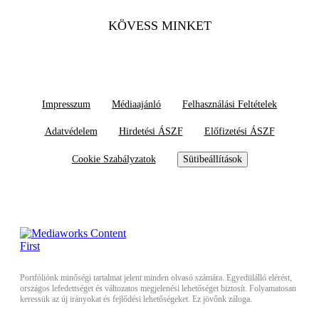
KÖVESS MINKET
Impresszum
Médiaajánló
Felhasználási Feltételek
Adatvédelem
Hirdetési ÁSZF
Előfizetési ÁSZF
Cookie Szabályzatok
Sütibeállítások
Portfóliónk minőségi tartalmat jelent minden olvasó számára. Egyedülálló elérést,
országos lefedettséget és változatos megjelenési lehetőséget biztosít. Folyamatosan
keressük az új irányokat és fejlődési lehetőségeket. Ez jövőnk záloga.