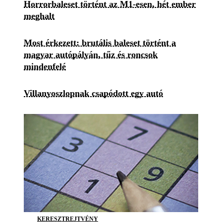
Horrorbaleset történt az M1-esen, hét ember
meghalt
Most érkezett: brutális baleset történt a
magyar autópályán, tűz és roncsok
mindenfelé
Villanyoszlopnak csapódott egy autó
KERESZTREJTVÉNY