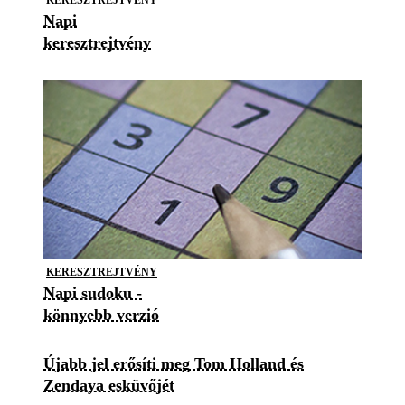
Napi
keresztrejtvény
KERESZTREJTVÉNY
Napi sudoku -
könnyebb verzió
Újabb jel erősíti meg Tom Holland és
Zendaya esküvőjét