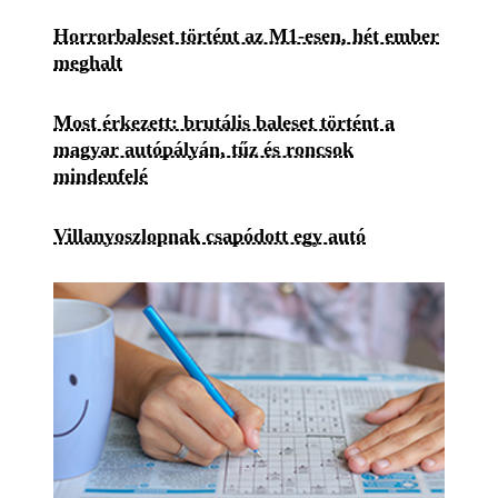
Horrorbaleset történt az M1-esen, hét ember
meghalt
Most érkezett: brutális baleset történt a
magyar autópályán, tűz és roncsok
mindenfelé
Villanyoszlopnak csapódott egy autó