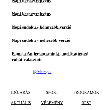
Napi keresztrejtvény
Napi keresztrejtvény
Napi sudoku - könnyebb verzió
Napi sudoku - nehezebb verzió
Pamela Anderson sminkje mellé áttetsző
ruhát választott
IDŐJÁRÁS
SPORT
PROGRAMOK
AKTUÁLIS
VÉLEMÉNY
BEST