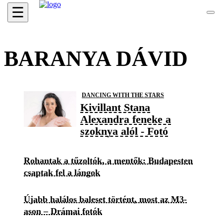
☰
BARANYA DÁVID
DANCING WITH THE STARS
Kivillant Stana
Alexandra feneke a
szoknya alól - Fotó
Rohantak a tűzoltók, a mentők: Budapesten
csaptak fel a lángok
Újabb halálos baleset történt, most az M3-
ason – Drámai fotók