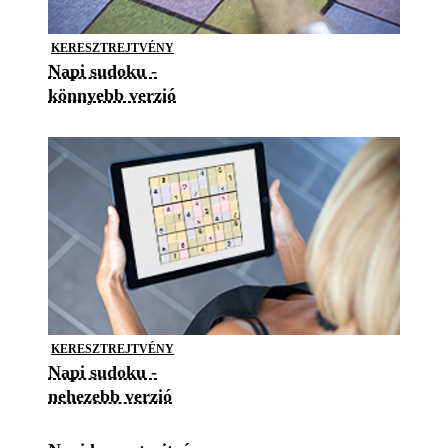
KERESZTREJTVÉNY
Napi sudoku -
könnyebb verzió
KERESZTREJTVÉNY
Napi sudoku -
nehezebb verzió