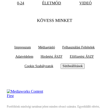
0-24
ÉLETMÓD
VIDEÓ
KÖVESS MINKET
Impresszum
Médiaajánló
Felhasználási Feltételek
Adatvédelem
Hirdetési ÁSZF
Előfizetési ÁSZF
Cookie Szabályzatok
Sütibeállítások
Portfóliónk minőségi tartalmat jelent minden olvasó számára. Egyedülálló elérést,