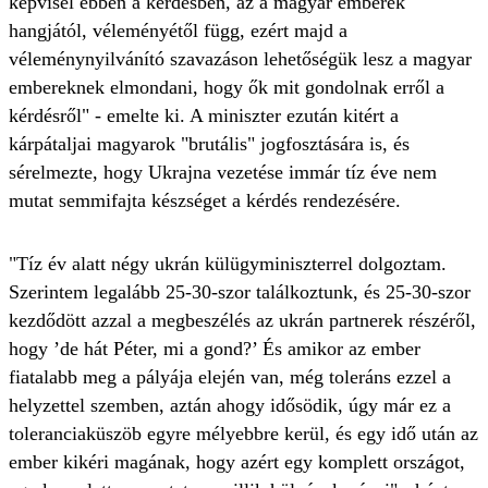
képvisel ebben a kérdésben, az a magyar emberek
hangjától, véleményétől függ, ezért majd a
véleménynyilvánító szavazáson lehetőségük lesz a magyar
embereknek elmondani, hogy ők mit gondolnak erről a
kérdésről" - emelte ki. A miniszter ezután kitért a
kárpátaljai magyarok "brutális" jogfosztására is, és
sérelmezte, hogy Ukrajna vezetése immár tíz éve nem
mutat semmifajta készséget a kérdés rendezésére.
"Tíz év alatt négy ukrán külügyminiszterrel dolgoztam.
Szerintem legalább 25-30-szor találkoztunk, és 25-30-szor
kezdődött azzal a megbeszélés az ukrán partnerek részéről,
hogy ’de hát Péter, mi a gond?’ És amikor az ember
fiatalabb meg a pályája elején van, még toleráns ezzel a
helyzettel szemben, aztán ahogy idősödik, úgy már ez a
toleranciaküszöb egyre mélyebbre kerül, és egy idő után az
ember kikéri magának, hogy azért egy komplett országot,