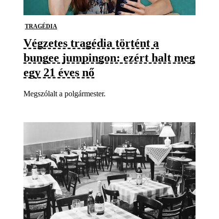
TRAGÉDIA
Végzetes tragédia történt a
bungee jumpingon: ezért halt meg
egy 21 éves nő
Megszólalt a polgármester.