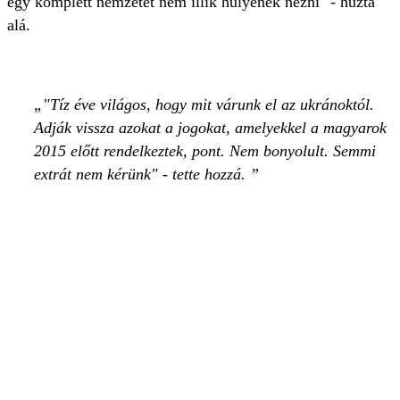
egy komplett nemzetet nem illik hülyének nézni" - húzta
alá.
"Tíz éve világos, hogy mit várunk el az ukránoktól.
Adják vissza azokat a jogokat, amelyekkel a magyarok
2015 előtt rendelkeztek, pont. Nem bonyolult. Semmi
extrát nem kérünk" - tette hozzá.