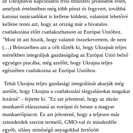
az Ukrajnával kapcsolatos friss brüsszeli javaslatok ellen,
amelyek értelmében még több pénzt és fegyvert, továbbá
katonai tanácsadókat is kellene küldeni, valamint lehetővé
kellene tenni azt, hogy az ország már a hivatalos
csatlakozása előtt csatlakozhasson az Európai Unióhoz.
"Most itt azt hiszik, hogy valamit összekevertem, de nem
(…) Brüsszelben azt a célt tűzték ki, hogy Ukrajnát teljes
mértékben integráljuk gazdaságilag az Európai Unió belső
egységes piacába, még azelőtt, hogy Ukrajna teljes
egészében csatlakozna az Európai Unióhoz.
Tehát Ukrajna teljes gazdasági integrálását akarják még
azelőtt, hogy Ukrajna a csatlakozási tárgyalásokat magukat
lezárná" - fejtette ki. "Ez azt jelentené, hogy az ukrán
munkaerő elárasztaná az európai és benne a magyar
munkaerőpiacot. Ez azt jelentené, hogy a teljesen más
sztenderdek szerint termelő, GMO-val és mindenféle
egyéb, silány minőségű anyagokkal fertőzött