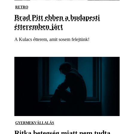
RETRO
Brad Pitt ebben a budapesti
étteremben járt
A Kulacs étterem, amit sosem felejtünk!
GYERMEKVÁLLALÁS
Ritka betegség miatt nem tudta