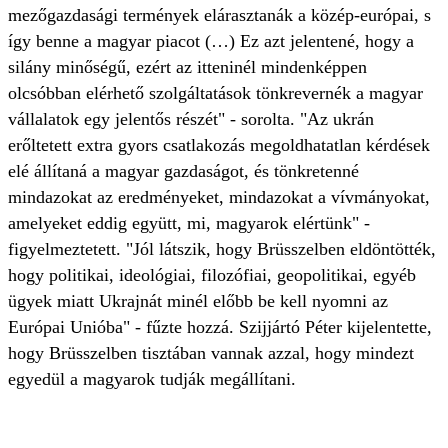
mezőgazdasági termények elárasztanák a közép-európai, s
így benne a magyar piacot (…) Ez azt jelentené, hogy a
silány minőségű, ezért az itteninél mindenképpen
olcsóbban elérhető szolgáltatások tönkrevernék a magyar
vállalatok egy jelentős részét" - sorolta. "Az ukrán
erőltetett extra gyors csatlakozás megoldhatatlan kérdések
elé állítaná a magyar gazdaságot, és tönkretenné
mindazokat az eredményeket, mindazokat a vívmányokat,
amelyeket eddig együtt, mi, magyarok elértünk" -
figyelmeztetett. "Jól látszik, hogy Brüsszelben eldöntötték,
hogy politikai, ideológiai, filozófiai, geopolitikai, egyéb
ügyek miatt Ukrajnát minél előbb be kell nyomni az
Európai Unióba" - fűzte hozzá. Szijjártó Péter kijelentette,
hogy Brüsszelben tisztában vannak azzal, hogy mindezt
egyedül a magyarok tudják megállítani.