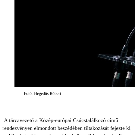
Fotó: Hegedüs Róbert
A tárcavezető a Közép-európai Csúcstalálkozó című
rendezvényen elmondott beszédében tiltakozását fejezte ki