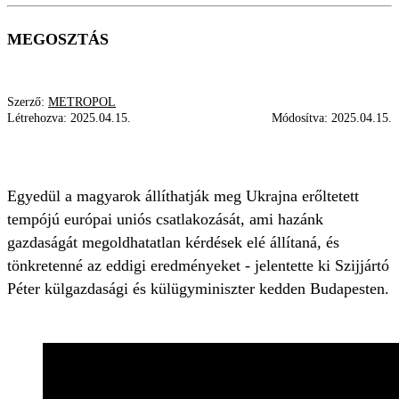
MEGOSZTÁS
Szerző:
METROPOL
Létrehozva:
2025.04.15.
Módosítva:
2025.04.15.
SZIJJÁRTÓ PÉTER
UKRAJNA
EURÓPAI UNIÓ
Egyedül a magyarok állíthatják meg Ukrajna erőltetett
tempójú európai uniós csatlakozását, ami hazánk
gazdaságát megoldhatatlan kérdések elé állítaná, és
tönkretenné az eddigi eredményeket - jelentette ki Szijjártó
Péter külgazdasági és külügyminiszter kedden Budapesten.