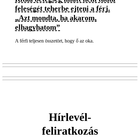
feleségét teherbe ejteni a férj.
„Azt mondta, ha akarom,
elhagyhatom”
A férfi teljesen összetört, hogy ő az oka.
Hírlevél-
feliratkozás