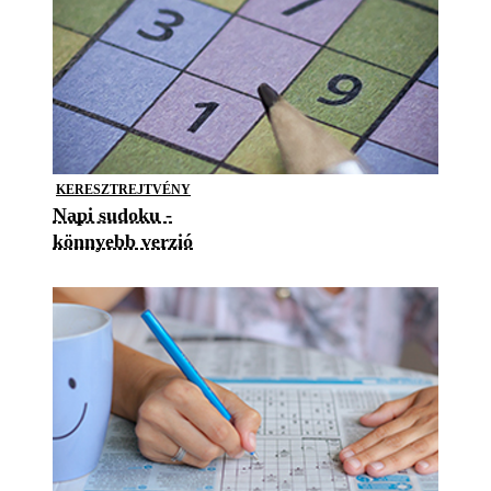
KERESZTREJTVÉNY
Napi sudoku -
könnyebb verzió