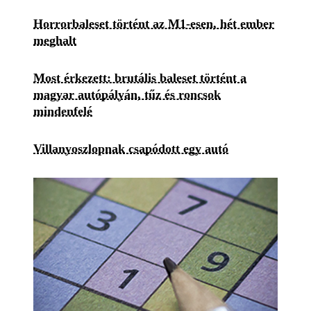
Horrorbaleset történt az M1-esen, hét ember
meghalt
Most érkezett: brutális baleset történt a
magyar autópályán, tűz és roncsok
mindenfelé
Villanyoszlopnak csapódott egy autó