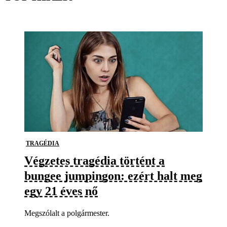
TRAGÉDIA
Végzetes tragédia történt a
bungee jumpingon: ezért halt meg
egy 21 éves nő
Megszólalt a polgármester.