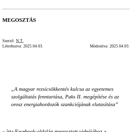
MEGOSZTÁS
Szerző:
N.T.
Létrehozva:
2025.04.03.
Módosítva:
2025.04.03.
NÉMETH SZILÁRD
VIDEÓ
REZSICSÖKKENTÉS
A magyar rezsicsökkentés kulcsa az egyetemes
szolgáltatás fenntartása, Paks II. megépítése és az
orosz energiahordozók szankciójának elutasítása
– írta Facebook-oldalán megosztott videójához a