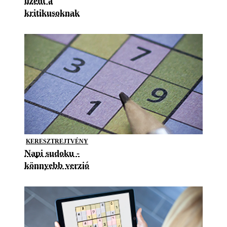
üzent a
kritikusoknak
KERESZTREJTVÉNY
Napi sudoku -
könnyebb verzió