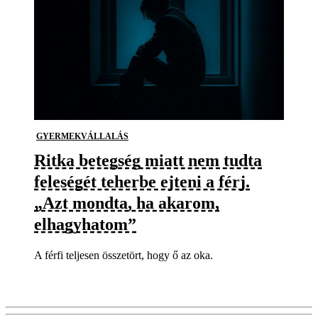
GYERMEKVÁLLALÁS
Ritka betegség miatt nem tudta
feleségét teherbe ejteni a férj.
„Azt mondta, ha akarom,
elhagyhatom”
A férfi teljesen összetört, hogy ő az oka.