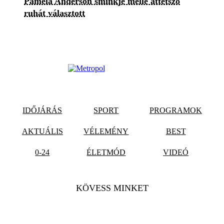
Pamela Anderson sminkje mellé áttetsző
ruhát választott
IDŐJÁRÁS
SPORT
PROGRAMOK
AKTUÁLIS
VÉLEMÉNY
BEST
0-24
ÉLETMÓD
VIDEÓ
KÖVESS MINKET