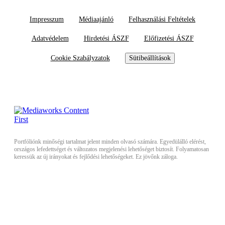
Impresszum
Médiaajánló
Felhasználási Feltételek
Adatvédelem
Hirdetési ÁSZF
Előfizetési ÁSZF
Cookie Szabályzatok
Sütibeállítások
Portfóliónk minőségi tartalmat jelent minden olvasó számára. Egyedülálló elérést,
országos lefedettséget és változatos megjelenési lehetőséget biztosít. Folyamatosan
keressük az új irányokat és fejlődési lehetőségeket. Ez jövőnk záloga.