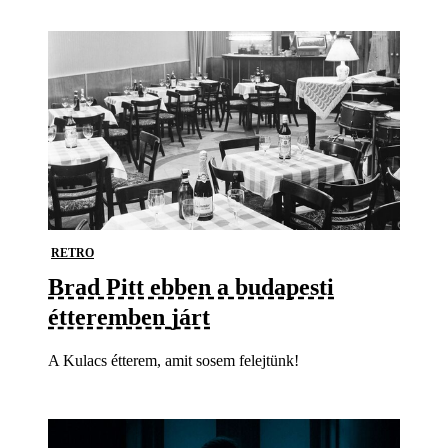
RETRO
Brad Pitt ebben a budapesti
étteremben járt
A Kulacs étterem, amit sosem felejtünk!