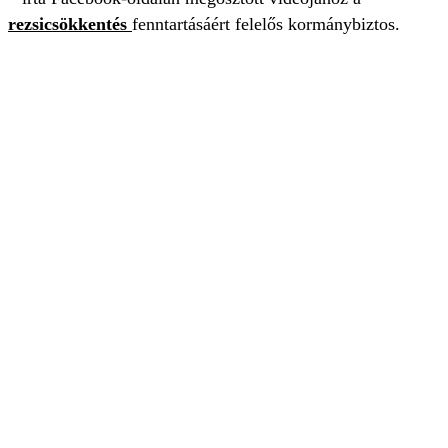
rezsicsökkentés
fenntartásáért felelős kormánybiztos.