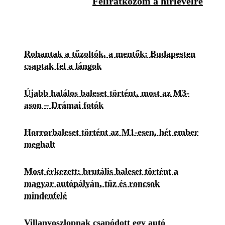
Feliratkozom a hírlevélre
Rohantak a tűzoltók, a mentők: Budapesten
csaptak fel a lángok
Újabb halálos baleset történt, most az M3-
ason – Drámai fotók
Horrorbaleset történt az M1-esen, hét ember
meghalt
Most érkezett: brutális baleset történt a
magyar autópályán, tűz és roncsok
mindenfelé
Villanyoszlopnak csapódott egy autó