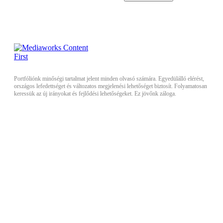
Portfóliónk minőségi tartalmat jelent minden olvasó számára. Egyedülálló elérést,
országos lefedettséget és változatos megjelenési lehetőséget biztosít. Folyamatosan
keressük az új irányokat és fejlődési lehetőségeket. Ez jövőnk záloga.