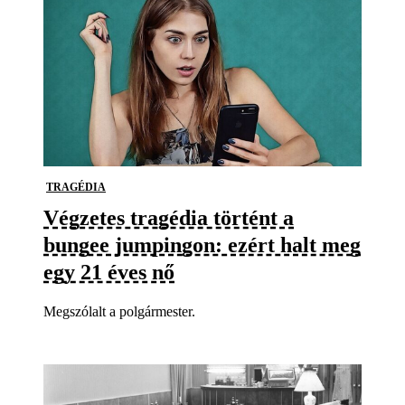
TRAGÉDIA
Végzetes tragédia történt a
bungee jumpingon: ezért halt meg
egy 21 éves nő
Megszólalt a polgármester.