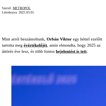
Szerző:
METROPOL
Létrehozva:
2025.03.01.
BESZÉD
INTERJÚ
TV2
TÉNYEK (HÍRMŰSOR)
ORBÁN VIKTOR
Mint arról beszámoltunk,
Orbán Viktor
egy héttel ezelőtt
tartotta meg
évértékelőjét
, amin elmondta, hogy 2025 az
áttörés éve lesz, és több fontos
bejelentést is tett
.