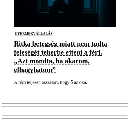
GYERMEKVÁLLALÁS
Ritka betegség miatt nem tudta
feleségét teherbe ejteni a férj.
„Azt mondta, ha akarom,
elhagyhatom”
A férfi teljesen összetört, hogy ő az oka.