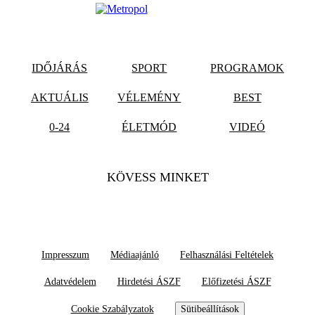
IDŐJÁRÁS
SPORT
PROGRAMOK
AKTUÁLIS
VÉLEMÉNY
BEST
0-24
ÉLETMÓD
VIDEÓ
KÖVESS MINKET
Impresszum
Médiaajánló
Felhasználási Feltételek
Adatvédelem
Hirdetési ÁSZF
Előfizetési ÁSZF
Cookie Szabályzatok
Sütibeállítások