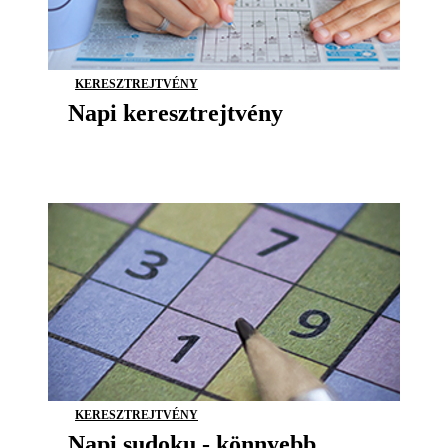
KERESZTREJTVÉNY
Napi keresztrejtvény
KERESZTREJTVÉNY
Napi sudoku - könnyebb