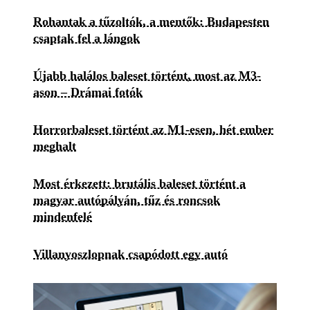
Rohantak a tűzoltók, a mentők: Budapesten
csaptak fel a lángok
Újabb halálos baleset történt, most az M3-
ason – Drámai fotók
Horrorbaleset történt az M1-esen, hét ember
meghalt
Most érkezett: brutális baleset történt a
magyar autópályán, tűz és roncsok
mindenfelé
Villanyoszlopnak csapódott egy autó