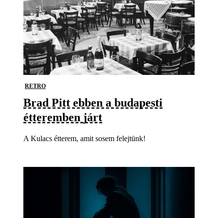
RETRO
Brad Pitt ebben a budapesti
étteremben járt
A Kulacs étterem, amit sosem felejtünk!