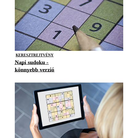
KERESZTREJTVÉNY
Napi sudoku -
könnyebb verzió