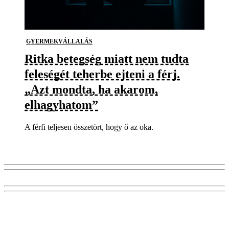
GYERMEKVÁLLALÁS
Ritka betegség miatt nem tudta
feleségét teherbe ejteni a férj.
„Azt mondta, ha akarom,
elhagyhatom”
A férfi teljesen összetört, hogy ő az oka.