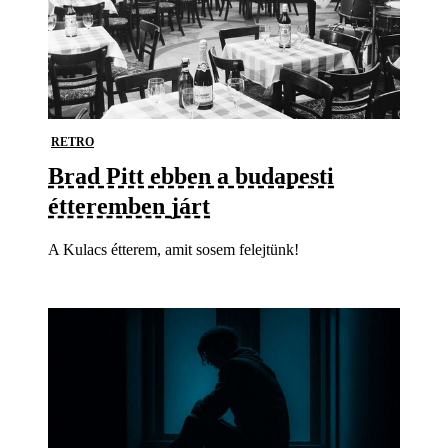
RETRO
Brad Pitt ebben a budapesti
étteremben járt
A Kulacs étterem, amit sosem felejtünk!