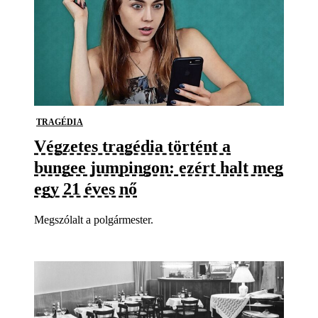
TRAGÉDIA
Végzetes tragédia történt a
bungee jumpingon: ezért halt meg
egy 21 éves nő
Megszólalt a polgármester.