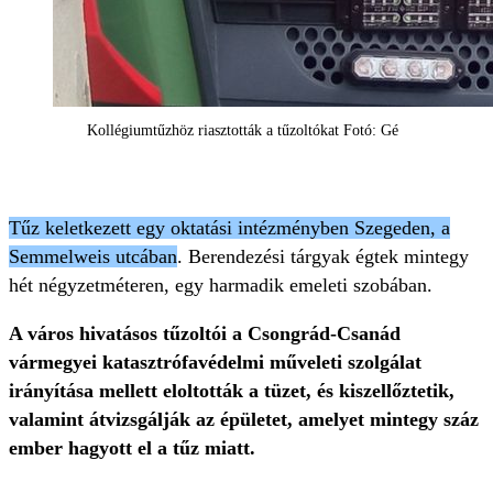
Kollégiumtűzhöz riasztották a tűzoltókat Fotó: Gé
Tűz keletkezett egy oktatási intézményben Szegeden, a
Semmelweis utcában
. Berendezési tárgyak égtek mintegy
hét négyzetméteren, egy harmadik emeleti szobában.
A város hivatásos tűzoltói a Csongrád-Csanád
vármegyei katasztrófavédelmi műveleti szolgálat
irányítása mellett eloltották a tüzet, és kiszellőztetik,
valamint átvizsgálják az épületet, amelyet mintegy száz
ember hagyott el a tűz miatt.