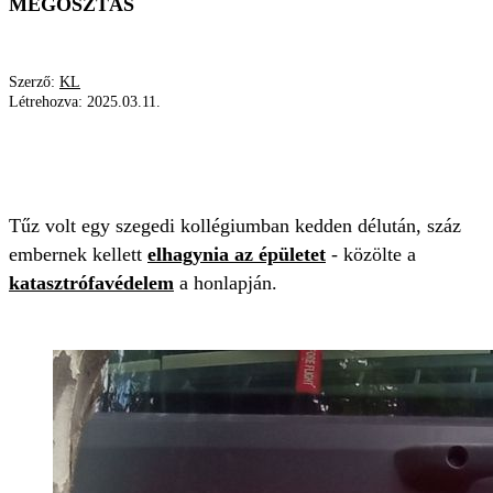
MEGOSZTÁS
Szerző:
KL
Létrehozva:
2025.03.11.
PÁNIK
KOLLÉGIUM
KATASZTRÓFAVÉDELEM
SZEGED
TŰZ
Tűz volt egy szegedi kollégiumban kedden délután, száz
embernek kellett
elhagynia az épületet
- közölte a
katasztrófavédelem
a honlapján.