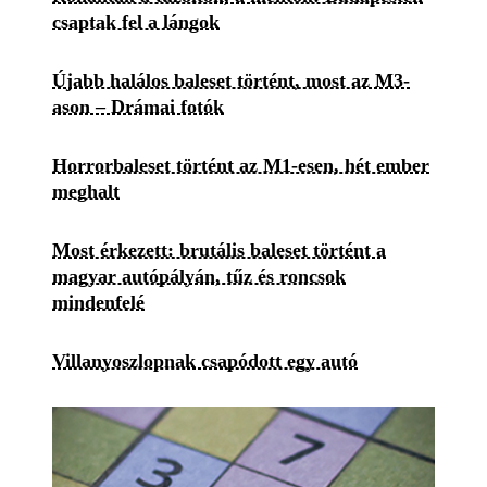
csaptak fel a lángok
Újabb halálos baleset történt, most az M3-
ason – Drámai fotók
Horrorbaleset történt az M1-esen, hét ember
meghalt
Most érkezett: brutális baleset történt a
magyar autópályán, tűz és roncsok
mindenfelé
Villanyoszlopnak csapódott egy autó