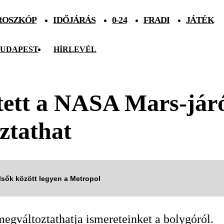
ROSZKÓP
IDŐJÁRÁS
0-24
FRADI
JÁTÉK
UDAPEST
HÍRLEVÉL
 tett a NASA Mars-jár
ztathat
elsők között legyen a Metropol
megváltoztathatja ismereteinket a bolygóról.