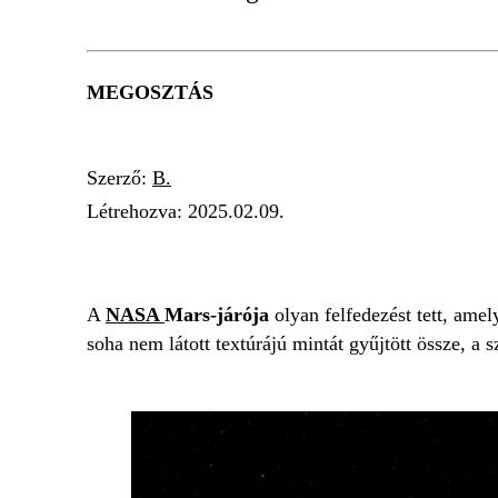
MEGOSZTÁS
Szerző:
B.
Létrehozva:
2025.02.09.
NASA
MARSJÁRÓ
FELFEDEZÉS
A
NASA
Mars-járója
olyan felfedezést tett, ame
soha nem látott textúrájú mintát gyűjtött össze, a