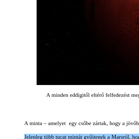
A minden eddigitől eltérő felfedezést me
A minta – amelyet egy csőbe zártak, hogy a jövőb
Jelenleg több tucat mintát gyűjtenek a Marsról, hog