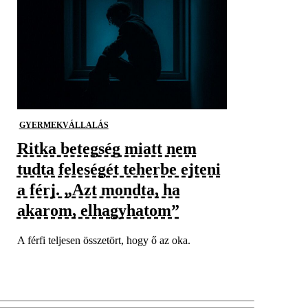
GYERMEKVÁLLALÁS
Ritka betegség miatt nem
tudta feleségét teherbe ejteni
a férj. „Azt mondta, ha
akarom, elhagyhatom”
A férfi teljesen összetört, hogy ő az oka.