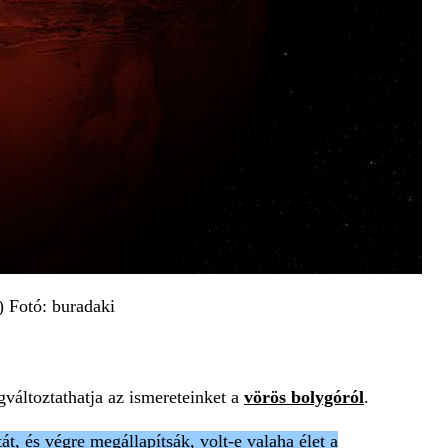
) Fotó: buradaki
áltoztathatja az ismereteinket a
vörös bolygóról
.
át, és végre megállapítsák, volt-e valaha élet a