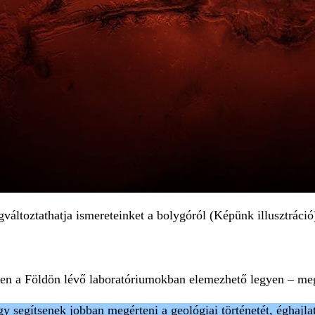
gváltoztathatja ismereteinket a bolygóról (Képünk illusztráció
en a Földön lévő laboratóriumokban elemezhető legyen – megv
y segítsenek jobban megérteni a geológiai történetét, éghajlat