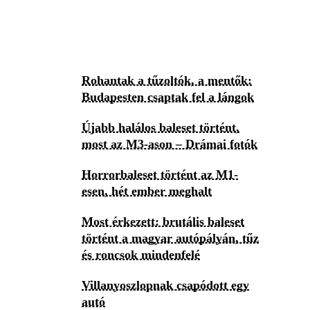
Rohantak a tűzoltók, a mentők:
Budapesten csaptak fel a lángok
Újabb halálos baleset történt,
most az M3-ason – Drámai fotók
Horrorbaleset történt az M1-
esen, hét ember meghalt
Most érkezett: brutális baleset
történt a magyar autópályán, tűz
és roncsok mindenfelé
Villanyoszlopnak csapódott egy
autó