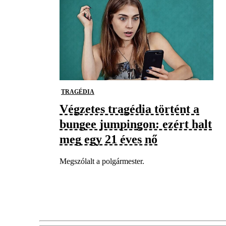
TRAGÉDIA
Végzetes tragédia történt a
bungee jumpingon: ezért halt
meg egy 21 éves nő
Megszólalt a polgármester.