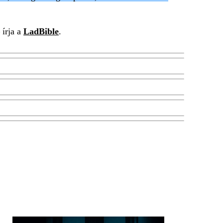
 írja a
LadBible
.