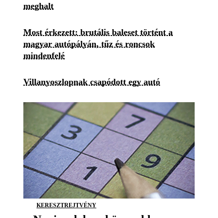
meghalt
Most érkezett: brutális baleset történt a
magyar autópályán, tűz és roncsok
mindenfelé
Villanyoszlopnak csapódott egy autó
KERESZTREJTVÉNY