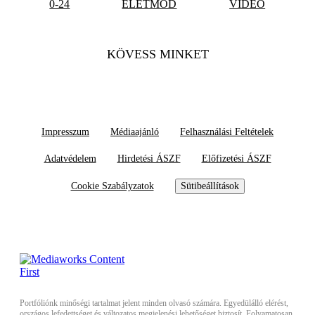
0-24
ÉLETMÓD
VIDEÓ
KÖVESS MINKET
Impresszum
Médiaajánló
Felhasználási Feltételek
Adatvédelem
Hirdetési ÁSZF
Előfizetési ÁSZF
Cookie Szabályzatok
Sütibeállítások
Portfóliónk minőségi tartalmat jelent minden olvasó számára. Egyedülálló elérést,
országos lefedettséget és változatos megjelenési lehetőséget biztosít. Folyamatosan