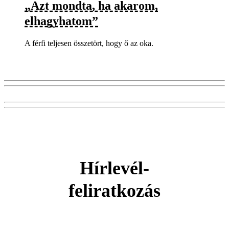
„Azt mondta, ha akarom,
elhagyhatom”
A férfi teljesen összetört, hogy ő az oka.
Hírlevél-
feliratkozás