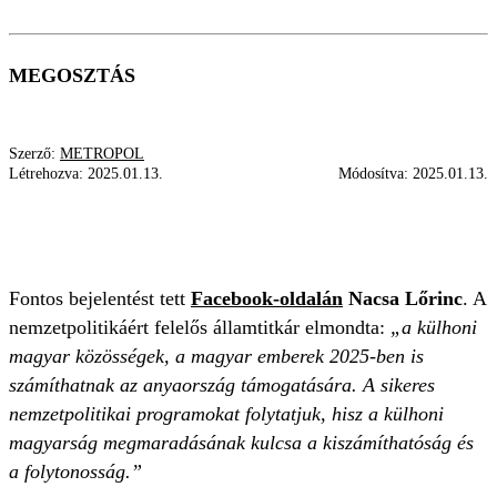
MEGOSZTÁS
Szerző:
METROPOL
Létrehozva:
2025.01.13.
Módosítva:
2025.01.13.
NACSA LŐRINC
KÜLHONI MAGYAROK
TÁMOGATÁS
Fontos bejelentést tett
Facebook-oldalán
Nacsa Lőrinc
. A
nemzetpolitikáért felelős államtitkár elmondta:
„a külhoni
magyar közösségek, a magyar emberek 2025-ben is
számíthatnak az anyaország támogatására. A sikeres
nemzetpolitikai programokat folytatjuk, hisz a külhoni
magyarság megmaradásának kulcsa a kiszámíthatóság és
a folytonosság.”