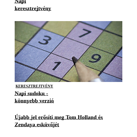
Napi
keresztrejtvény
KERESZTREJTVÉNY
Napi sudoku -
könnyebb verzió
Újabb jel erősíti meg Tom Holland és
Zendaya esküvőjét