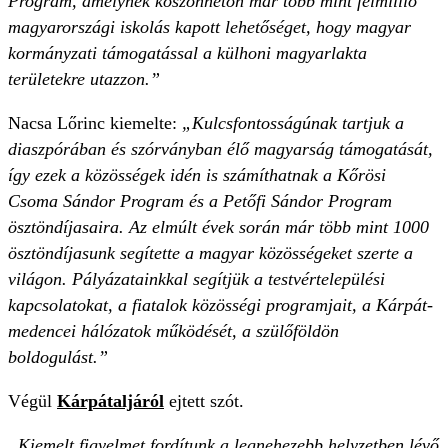
Program, amelynek köszönhetőn már több mint félmillió
magyarországi iskolás kapott lehetőséget, hogy magyar
kormányzati támogatással a külhoni magyarlakta
területekre utazzon.”
Nacsa Lőrinc kiemelte:
„Kulcsfontosságúnak tartjuk a
diaszpórában és szórványban élő magyarság támogatását,
így ezek a közösségek idén is számíthatnak a Kőrösi
Csoma Sándor Program és a Petőfi Sándor Program
ösztöndíjasaira. Az elmúlt évek során már több mint 1000
ösztöndíjasunk segítette a magyar közösségeket szerte a
világon. Pályázatainkkal segítjük a testvértelepülési
kapcsolatokat, a fiatalok közösségi programjait, a Kárpát-
medencei hálózatok működését, a szülőföldön
boldogulást.”
Végül
Kárpátaljáról
ejtett szót.
„Kiemelt figyelmet fordítunk a legnehezebb helyzetben lévő