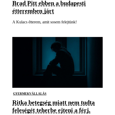
Brad Pitt ebben a budapesti
étteremben járt
A Kulacs étterem, amit sosem felejtünk!
GYERMEKVÁLLALÁS
Ritka betegség miatt nem tudta
feleségét teherbe ejteni a férj.