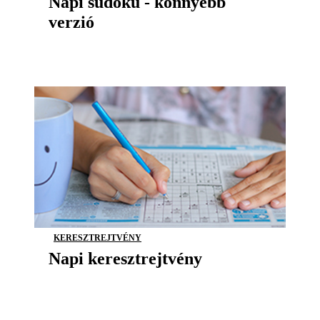
Napi sudoku - könnyebb
verzió
KERESZTREJTVÉNY
Napi keresztrejtvény