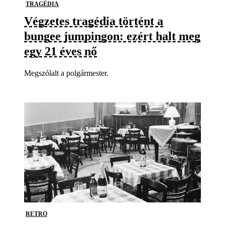
TRAGÉDIA
Végzetes tragédia történt a
bungee jumpingon: ezért halt meg
egy 21 éves nő
Megszólalt a polgármester.
RETRO