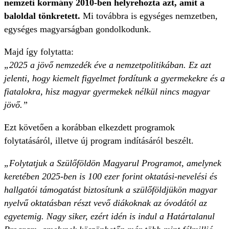
nemzeti kormány 2010-ben helyrehozta azt, amit a
baloldal tönkretett.
Mi továbbra is egységes nemzetben,
egységes magyarságban gondolkodunk.
Majd így folytatta:
„2025 a jövő nemzedék éve a nemzetpolitikában. Ez azt
jelenti, hogy kiemelt figyelmet fordítunk a gyermekekre és a
fiatalokra, hisz magyar gyermekek nélkül nincs magyar
jövő.”
Ezt követően a korábban elkezdett programok
folytatásáról, illetve új program indításáról beszélt.
„Folytatjuk a Szülőföldön Magyarul Programot, amelynek
keretében 2025-ben is 100 ezer forint oktatási-nevelési és
hallgatói támogatást biztosítunk a szülőföldjükön magyar
nyelvű oktatásban részt vevő diákoknak az óvodától az
egyetemig. Nagy siker, ezért idén is indul a Határtalanul