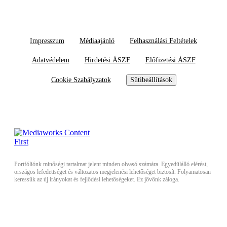
Impresszum
Médiaajánló
Felhasználási Feltételek
Adatvédelem
Hirdetési ÁSZF
Előfizetési ÁSZF
Cookie Szabályzatok
Sütibeállítások
Portfóliónk minőségi tartalmat jelent minden olvasó számára. Egyedülálló elérést,
országos lefedettséget és változatos megjelenési lehetőséget biztosít. Folyamatosan
keressük az új irányokat és fejlődési lehetőségeket. Ez jövőnk záloga.