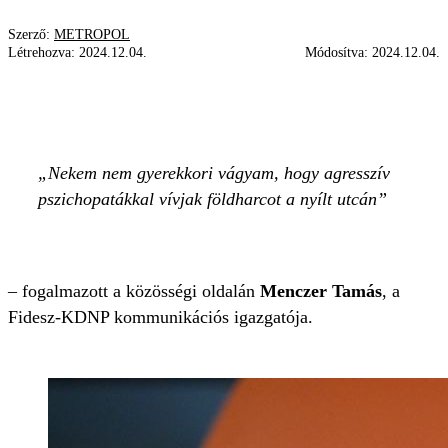
Szerző:
METROPOL
Létrehozva:
2024.12.04.
Módosítva:
2024.12.04.
MENCZER TAMÁS
FIDESZ-KDNP
KÖZÖSSÉG
Nekem nem gyerekkori vágyam, hogy agresszív
pszichopatákkal vívjak földharcot a nyílt utcán
– fogalmazott a közösségi oldalán
Menczer Tamás
, a
Fidesz-KDNP kommunikációs igazgatója.