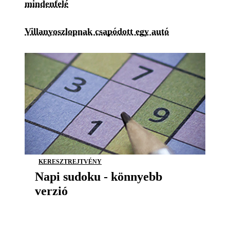
mindenfelé
Villanyoszlopnak csapódott egy autó
KERESZTREJTVÉNY
Napi sudoku - könnyebb
verzió