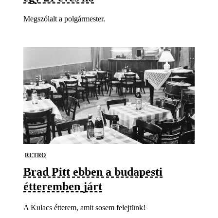
Megszólalt a polgármester.
RETRO
Brad Pitt ebben a budapesti
étteremben járt
A Kulacs étterem, amit sosem felejtünk!