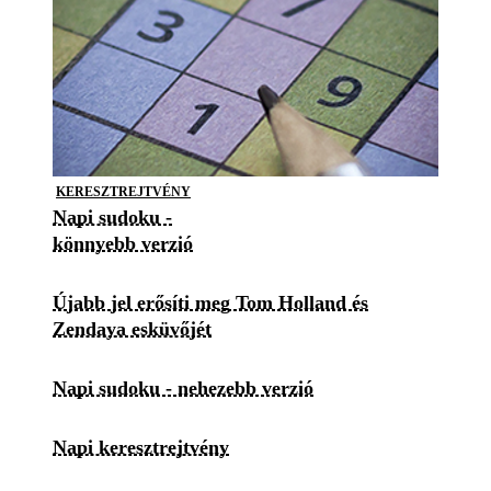
KERESZTREJTVÉNY
Napi sudoku -
könnyebb verzió
Újabb jel erősíti meg Tom Holland és
Zendaya esküvőjét
Napi sudoku - nehezebb verzió
Napi keresztrejtvény