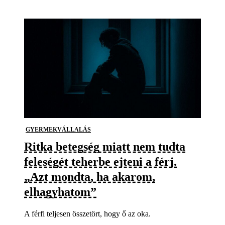
GYERMEKVÁLLALÁS
Ritka betegség miatt nem tudta
feleségét teherbe ejteni a férj.
„Azt mondta, ha akarom,
elhagyhatom”
A férfi teljesen összetört, hogy ő az oka.