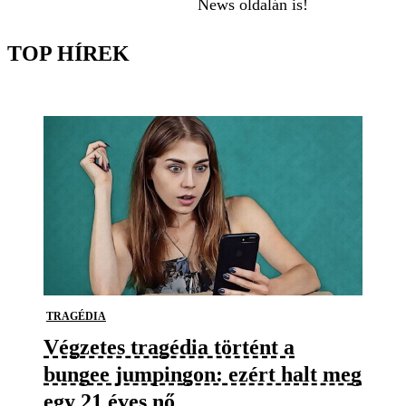
News oldalán is!
TOP HÍREK
TRAGÉDIA
Végzetes tragédia történt a
bungee jumpingon: ezért halt meg
egy 21 éves nő