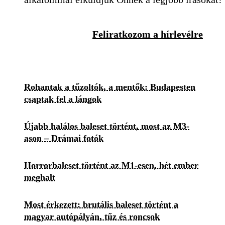
Feliratkozom a hírlevélre
Rohantak a tűzoltók, a mentők: Budapesten
csaptak fel a lángok
Újabb halálos baleset történt, most az M3-
ason – Drámai fotók
Horrorbaleset történt az M1-esen, hét ember
meghalt
Most érkezett: brutális baleset történt a
magyar autópályán, tűz és roncsok