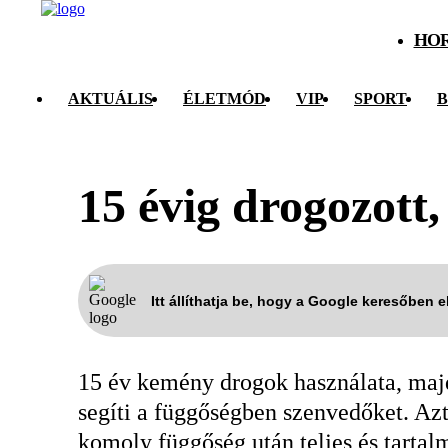
HO
AKTUÁLIS
ÉLETMÓD
VIP
SPORT
B
15 évig drogozott
Itt állíthatja be, hogy a Google keresőben 
15 év kemény drogok használata, majd
segíti a függőségben szenvedőket. Az
komoly függőség után teljes és tartalm