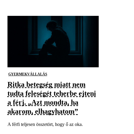
GYERMEKVÁLLALÁS
Ritka betegség miatt nem
tudta feleségét teherbe ejteni
a férj. „Azt mondta, ha
akarom, elhagyhatom”
A férfi teljesen összetört, hogy ő az oka.