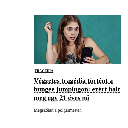
TRAGÉDIA
Végzetes tragédia történt a
bungee jumpingon: ezért halt
meg egy 21 éves nő
Megszólalt a polgármester.