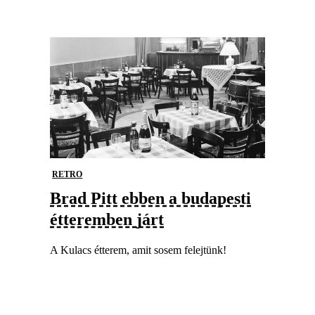
RETRO
Brad Pitt ebben a budapesti
étteremben járt
A Kulacs étterem, amit sosem felejtünk!