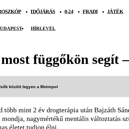
ROSZKÓP
IDŐJÁRÁS
0-24
FRADI
JÁTÉK
UDAPEST
HÍRLEVÉL
, most függőkön segít 
elsők között legyen a Metropol
 több mint 2 év drogterápia után Bajzáth Sán
t mondja, nagymértékű mentális változtatás s
as életet tudjon élni.