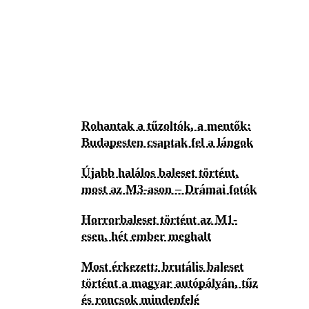
Rohantak a tűzoltók, a mentők:
Budapesten csaptak fel a lángok
Újabb halálos baleset történt,
most az M3-ason – Drámai fotók
Horrorbaleset történt az M1-
esen, hét ember meghalt
Most érkezett: brutális baleset
történt a magyar autópályán, tűz
és roncsok mindenfelé