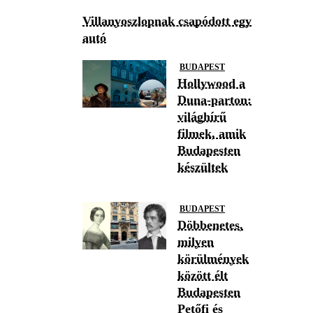
Villanyoszlopnak csapódott egy
autó
BUDAPEST
Hollywood a
Duna-parton:
világhírű
filmek, amik
Budapesten
készültek
BUDAPEST
Döbbenetes,
milyen
körülmények
között élt
Budapesten
Petőfi és