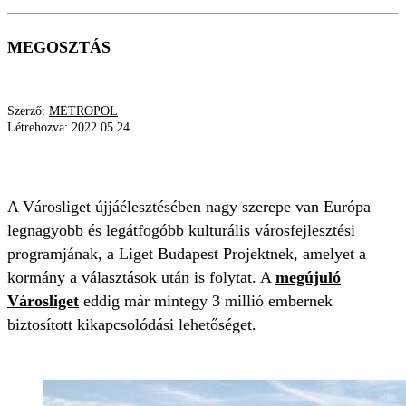
MEGOSZTÁS
Szerző:
METROPOL
Létrehozva:
2022.05.24.
XIV. KERÜLET
BUDAPEST SZÉPÜL
A Városliget újjáélesztésében nagy szerepe van Európa
legnagyobb és legátfogóbb kulturális városfejlesztési
programjának, a Liget Budapest Projektnek, amelyet a
kormány a választások után is folytat. A
megújuló
Városliget
eddig már mintegy 3 millió embernek
biztosított kikapcsolódási lehetőséget.