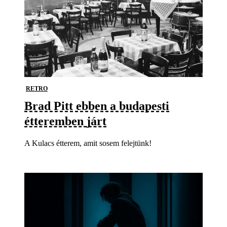
RETRO
Brad Pitt ebben a budapesti
étteremben járt
A Kulacs étterem, amit sosem felejtünk!