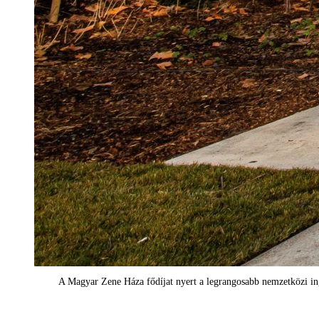
A Magyar Zene Háza fődíjat nyert a legrangosabb nemzetközi i