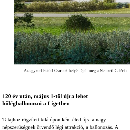
Az egykori Petőfi Csarnok helyén épül meg a Nemzeti Galéria –
120 év után, május 1-től újra lehet
hőlégballonozni a Ligetben
Talajhoz rögzített kilátópontként éled újra a nagy
népszerűségnek örvendő légi attrakció, a ballonozás. A