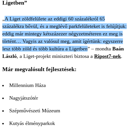
Ligetben”
„
A Liget zöldfelülete az eddigi 60 százalékról 65
százalékra bővül, és a meglévő parkfelületeket is felújítjuk:
eddig már mintegy kétszázezer négyzetméteren ez meg is
történt… Vagyis az valósul meg, amit ígértünk: egyszerre
lesz több zöld és több kultúra a Ligetben
” – mondta
Baán
László
, a Liget-projekt miniszteri biztosa a
Ripost7-nek
.
Már megvalósult fejlesztések:
Millennium Háza
Nagyjátszótér
Szépművészeti Múzeum
Kutyás élményparkok