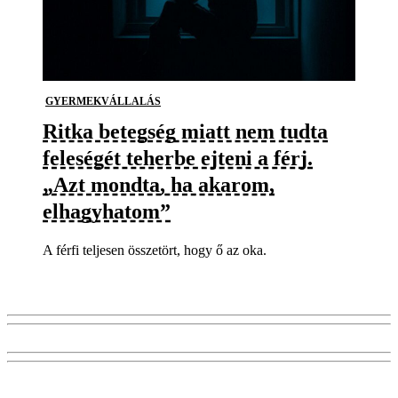
GYERMEKVÁLLALÁS
Ritka betegség miatt nem tudta
feleségét teherbe ejteni a férj.
„Azt mondta, ha akarom,
elhagyhatom”
A férfi teljesen összetört, hogy ő az oka.