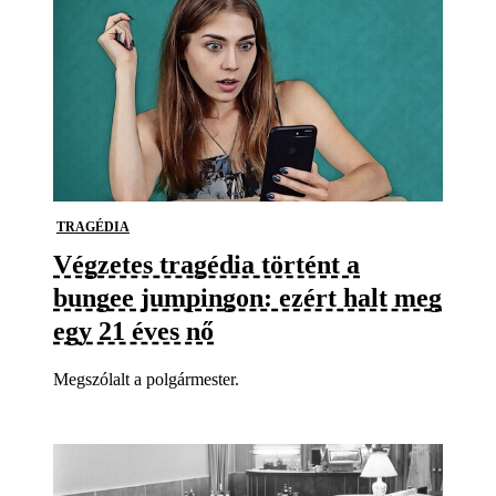
TRAGÉDIA
Végzetes tragédia történt a
bungee jumpingon: ezért halt meg
egy 21 éves nő
Megszólalt a polgármester.