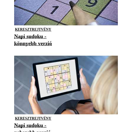
KERESZTREJTVÉNY
Napi sudoku -
könnyebb verzió
KERESZTREJTVÉNY
Napi sudoku -