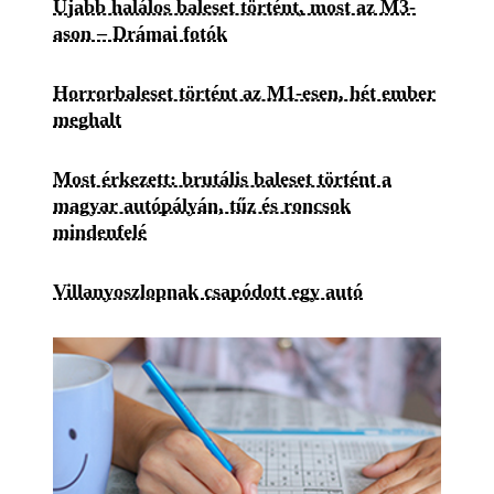
Újabb halálos baleset történt, most az M3-
ason – Drámai fotók
Horrorbaleset történt az M1-esen, hét ember
meghalt
Most érkezett: brutális baleset történt a
magyar autópályán, tűz és roncsok
mindenfelé
Villanyoszlopnak csapódott egy autó