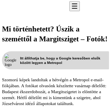
☰
Mi történhetett? Úszik a
szeméttől a Margitsziget – Fotók!
Itt állíthatja be, hogy a Google keresőben elsők
között legyen a Metropol
Szomorú képek landoltak a hétvégén a Metropol e-mail-
fiókjában. A fotókat olvasónk készítette vasárnap délelőtt:
Budapest ékszerdobozát, a Margitszigetet is elöntötte a
szemét. Hétfő délelőtt mi is kimentünk a szigetre, ahol
Józsefvárost idéző állapotokat találtunk.