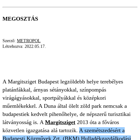
MEGOSZTÁS
Szerző:
METROPOL
Létrehozva:
2022.05.17.
III. KERÜLET
XIII. KERÜLET
ÁLDATLAN ÁLLAPOTOK
A Margitsziget Budapest legzöldebb helye terebélyes
platánfákkal, árnyas sétányokkal, színpompás
virágágyásokkal, sportpályákkal és középkori
műemlékekkel. A Duna által ölelt zöld park nemcsak a
budapestiek kedvelt pihenőhelye, de népszerű turisztikai
látványosság is. A
Margitsziget
2013 óta a főváros
közvetlen igazgatása alá tartozik.
A szemétszedésért a
Budapesti Közművek Zrt. (BKM) Hulladékgazdálkodási