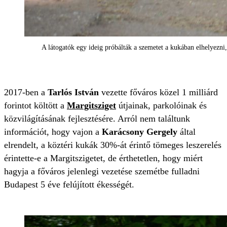
A látogatók egy ideig próbálták a szemetet a kukában elhelyezn
2017-ben a
Tarlós István
vezette főváros közel 1 milliárd
forintot költött a
Margitsziget
útjainak, parkolóinak és
közvilágításának fejlesztésére. Arról nem találtunk
információt, hogy vajon a
Karácsony Gergely
által
elrendelt, a köztéri kukák 30%-át érintő tömeges leszerelés
érintette-e a Margitszigetet, de érthetetlen, hogy miért
hagyja a főváros jelenlegi vezetése szemétbe fulladni
Budapest 5 éve felújított ékességét.