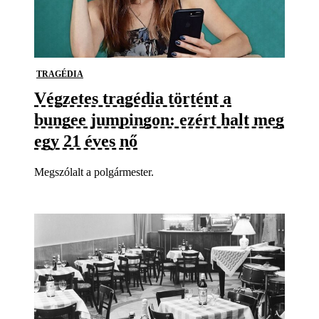
TRAGÉDIA
Végzetes tragédia történt a
bungee jumpingon: ezért halt meg
egy 21 éves nő
Megszólalt a polgármester.