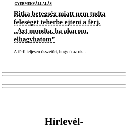
GYERMEKVÁLLALÁS
Ritka betegség miatt nem tudta
feleségét teherbe ejteni a férj.
„Azt mondta, ha akarom,
elhagyhatom”
A férfi teljesen összetört, hogy ő az oka.
Hírlevél-