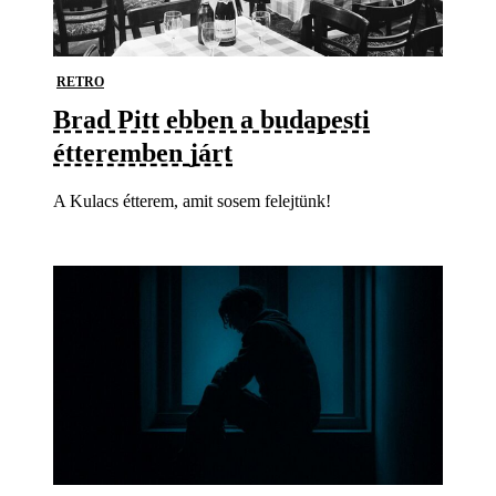
RETRO
Brad Pitt ebben a budapesti
étteremben járt
A Kulacs étterem, amit sosem felejtünk!