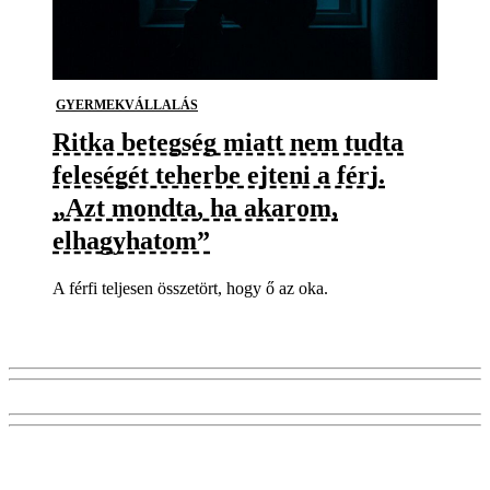
GYERMEKVÁLLALÁS
Ritka betegség miatt nem tudta
feleségét teherbe ejteni a férj.
„Azt mondta, ha akarom,
elhagyhatom”
A férfi teljesen összetört, hogy ő az oka.