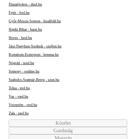
Dunaújváros - duol.hu
Fejér - feol.hu
Győr-Moson-Sopron - kisalfold.hu
Hajdú-Bihar - haon.hu
Heves - heol.hu
Jász-Nagykun-Szolnok - szoljon.hu
Komárom-Esztergom - kemma.hu
Nógrád - nool.hu
Somogy - sonline.hu
Szabolcs-Szatmár-Bereg - szon.hu
Tolna - teol.hu
Vas - vaol.hu
Veszprém - veol.hu
Zala - zaol.hu
Közélet
Gazdaság
Magazin