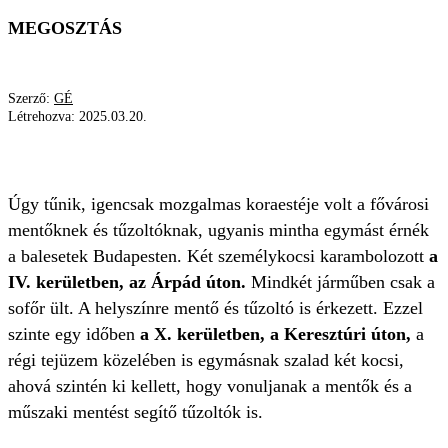
MEGOSZTÁS
Szerző:
GÉ
Létrehozva:
2025.03.20.
BALESET
BUDAPEST
KARAMBOL
Úgy tűnik, igencsak mozgalmas koraestéje volt a fővárosi
mentőknek és tűzoltóknak, ugyanis mintha egymást érnék
a balesetek Budapesten. Két személykocsi karambolozott
a
IV. kerületben, az Árpád úton.
Mindkét járműben csak a
sofőr ült. A helyszínre mentő és tűzoltó is érkezett. Ezzel
szinte egy időben
a X. kerületben, a Keresztúri úton,
a
régi tejüzem közelében is egymásnak szalad két kocsi,
ahová szintén ki kellett, hogy vonuljanak a mentők és a
műszaki mentést segítő tűzoltók is.