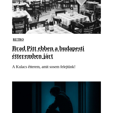
RETRO
Brad Pitt ebben a budapesti
étteremben járt
A Kulacs étterem, amit sosem felejtünk!