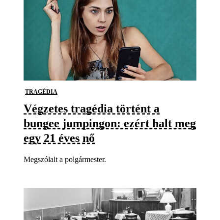
TRAGÉDIA
Végzetes tragédia történt a
bungee jumpingon: ezért halt meg
egy 21 éves nő
Megszólalt a polgármester.