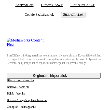
Adatvédelem
Hirdetési ÁSZF
Előfizetési ÁSZF
Cookie Szabályzatok
Sütibeállítások
Portfóliónk minőségi tartalmat jelent minden olvasó számára. Egyedülálló elérést,
országos lefedettséget és változatos megjelenési lehetőséget biztosít. Folyamatosan
keressük az új irányokat és fejlődési lehetőségeket. Ez jövőnk záloga.
Regionális hírportálok
Bács-Kiskun - baon.hu
Baranya - bama.hu
Békés - beol.hu
Borsod-Abaúj-Zemplén - boon.hu
Csongrád - delmagyar.hu