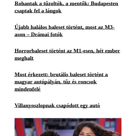
Rohantak a tűzoltók, a mentők: Budapesten
csaptak fel a lángok
Újabb halálos baleset történt, most az M3-
ason – Drámai fotók
Horrorbaleset történt az M1-esen, hét ember
meghalt
Most érkezett: brutális baleset történt a
magyar autópályán, tűz és roncsok
mindenfelé
Villanyoszlopnak csapódott egy autó