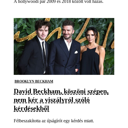
A hollywoodi pár 2009 és 2018 között volt házas.
BROOKLYN BECKHAM
David Beckham, köszöni szépen,
nem kér a viszályról szóló
kérdésekből
Félbeszakította az újságírót egy kérdés miatt.