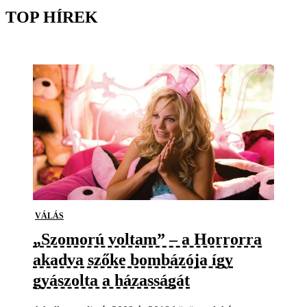
TOP HÍREK
VÁLÁS
„Szomorú voltam” – a Horrorra
akadva szőke bombázója így
gyászolta a házasságát