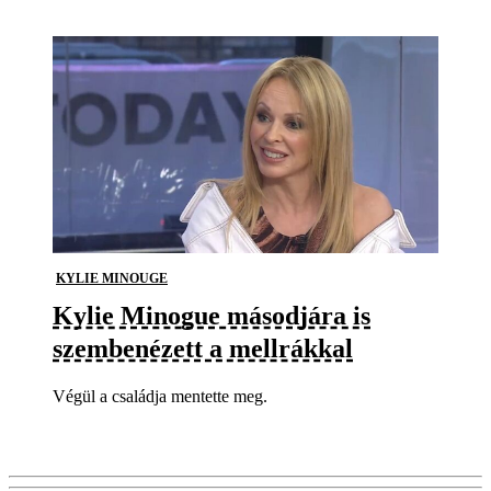
KYLIE MINOUGE
Kylie Minogue másodjára is
szembenézett a mellrákkal
Végül a családja mentette meg.