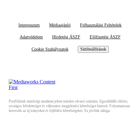
Impresszum
Médiaajánló
Felhasználási Feltételek
Adatvédelem
Hirdetési ÁSZF
Előfizetési ÁSZF
Cookie Szabályzatok
Sütibeállítások
Portfóliónk minőségi tartalmat jelent minden olvasó számára. Egyedülálló elérést,
országos lefedettséget és változatos megjelenési lehetőséget biztosít. Folyamatosan
keressük az új irányokat és fejlődési lehetőségeket. Ez jövőnk záloga.