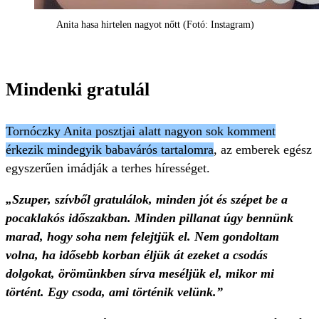
Anita hasa hirtelen nagyot nőtt (Fotó: Instagram)
Mindenki gratulál
Tornóczky Anita posztjai alatt nagyon sok komment
érkezik mindegyik babavárós tartalomra
, az emberek egész
egyszerűen imádják a terhes hírességet.
„Szuper, szívből gratulálok, minden jót és szépet be a
pocaklakós időszakban. Minden pillanat úgy bennünk
marad, hogy soha nem felejtjük el. Nem gondoltam
volna, ha idősebb korban éljük át ezeket a csodás
dolgokat, örömünkben sírva meséljük el, mikor mi
történt. Egy csoda, ami történik velünk.”