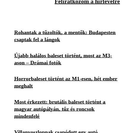
Feliratkozom a hírlevélre
Rohantak a tűzoltók, a mentők: Budapesten
csaptak fel a lángok
Újabb halálos baleset történt, most az M3-
ason – Drámai fotók
Horrorbaleset történt az M1-esen, hét ember
meghalt
Most érkezett: brutális baleset történt a
magyar autópályán, tűz és roncsok
mindenfelé
Villanyoszlopnak csapódott egy autó