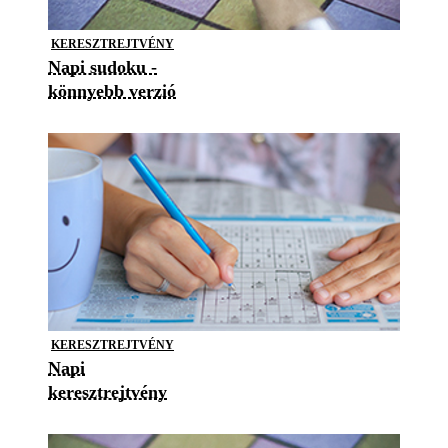
KERESZTREJTVÉNY
Napi sudoku -
könnyebb verzió
KERESZTREJTVÉNY
Napi
keresztrejtvény