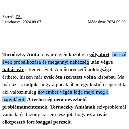
Szerző:
ZS.
Létrehozva:
2024.09.03.
Módosítva:
2024.09.03.
TORNÓCZKY ANITA
BABAVÁRÁSÓL
TERHESSÉG
Tornóczky Anita
a nyár elején közölte a
gólyahírt
:
hosszú
évek próbálkozása és megannyi nehézség
után
végre
babát vár
a kedvesével. A műsorvezető boldogsága
érthető, hiszen már
évek óta szeretett volna
kisbabát. Ma
már azt is tudjuk, hogy a pocakjában egy kisfiú cseperedik,
aki valószínűleg
november végén látja majd meg a
napvilágot.
A terhesség nem nevezhető
problémamentesnek
,
Tornóczky Anitának
szívproblémái
vannak, és bizony az sem tesz jót, hogy
ez a nyár
elképesztő
forrósággal
perzselt.