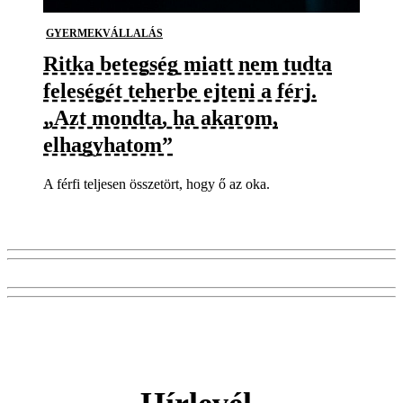
GYERMEKVÁLLALÁS
Ritka betegség miatt nem tudta
feleségét teherbe ejteni a férj.
„Azt mondta, ha akarom,
elhagyhatom”
A férfi teljesen összetört, hogy ő az oka.