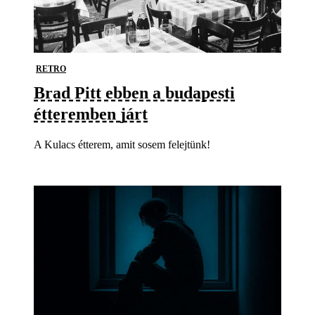
RETRO
Brad Pitt ebben a budapesti
étteremben járt
A Kulacs étterem, amit sosem felejtünk!