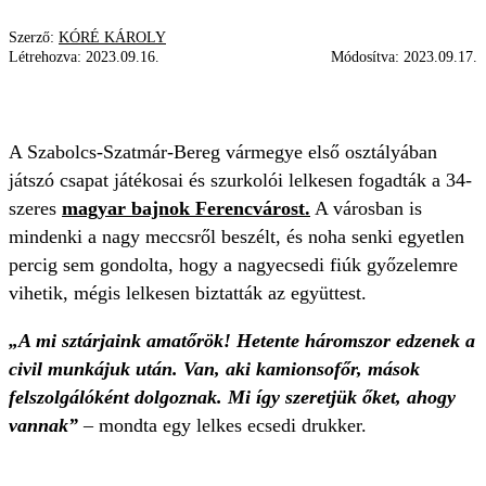
Szerző:
KÓRÉ KÁROLY
Létrehozva:
2023.09.16.
Módosítva:
2023.09.17.
LISZTES KRISZTIÁN
KUPA
FRADI
MECCS
A Szabolcs-Szatmár-Bereg vármegye első osztályában
játszó csapat játékosai és szurkolói lelkesen fogadták a 34-
szeres
magyar bajnok Ferencvárost.
A városban is
mindenki a nagy meccsről beszélt, és noha senki egyetlen
percig sem gondolta, hogy a nagyecsedi fiúk győzelemre
vihetik, mégis lelkesen biztatták az együttest.
„A mi sztárjaink amatőrök! Hetente háromszor edzenek a
civil munkájuk után. Van, aki kamionsofőr, mások
felszolgálóként dolgoznak. Mi így szeretjük őket, ahogy
vannak”
– mondta egy lelkes ecsedi drukker.