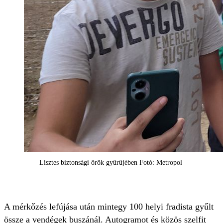
Lisztes biztonsági őrök gyűrűjében Fotó: Metropol
A mérkőzés lefújása után mintegy 100 helyi fradista gyűlt
össze a vendégek buszánál. Autogramot és közös szelfit