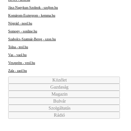
Jász-Nagykun-Szolnok - szoljon.hu
Komárom-Esztergom - kemma.hu
Nógrád - nool.hu
Somogy - sonline.hu
Szabolcs-Szatmár-Bereg - szon.hu
Tolna - teol.hu
Vas - vaol.hu
Veszprém - veol.hu
Zala - zaol.hu
Közélet
Gazdaság
Magazin
Bulvár
Szolgáltatás
Rádió