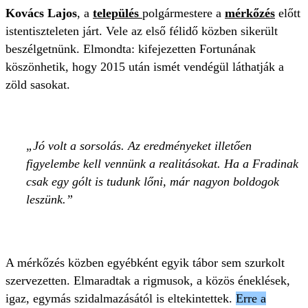
Kovács Lajos
, a
település
polgármestere a
mérkőzés
előtt
istentiszteleten járt. Vele az első félidő közben sikerült
beszélgetnünk. Elmondta: kifejezetten Fortunának
köszönhetik, hogy 2015 után ismét vendégül láthatják a
zöld sasokat.
Jó volt a sorsolás. Az eredményeket illetően
figyelembe kell vennünk a realitásokat. Ha a Fradinak
csak egy gólt is tudunk lőni, már nagyon boldogok
leszünk.
A mérkőzés közben egyébként egyik tábor sem szurkolt
szervezetten. Elmaradtak a rigmusok, a közös éneklések,
igaz, egymás szidalmazásától is eltekintettek.
Erre a