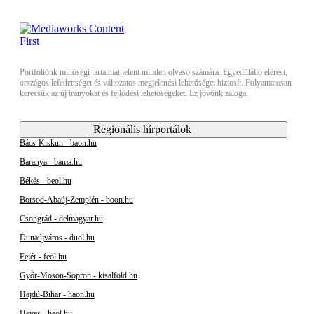
Portfóliónk minőségi tartalmat jelent minden olvasó számára. Egyedülálló elérést,
országos lefedettséget és változatos megjelenési lehetőséget biztosít. Folyamatosan
keressük az új irányokat és fejlődési lehetőségeket. Ez jövőnk záloga.
Regionális hírportálok
Bács-Kiskun - baon.hu
Baranya - bama.hu
Békés - beol.hu
Borsod-Abaúj-Zemplén - boon.hu
Csongrád - delmagyar.hu
Dunaújváros - duol.hu
Fejér - feol.hu
Győr-Moson-Sopron - kisalfold.hu
Hajdú-Bihar - haon.hu
Heves - heol.hu