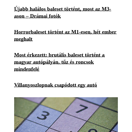
Újabb halálos baleset történt, most az M3-
ason – Drámai fotók
Horrorbaleset történt az M1-esen, hét ember
meghalt
Most érkezett: brutális baleset történt a
magyar autópályán, tűz és roncsok
mindenfelé
Villanyoszlopnak csapódott egy autó