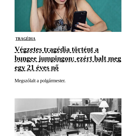
TRAGÉDIA
Végzetes tragédia történt a
bungee jumpingon: ezért halt meg
egy 21 éves nő
Megszólalt a polgármester.