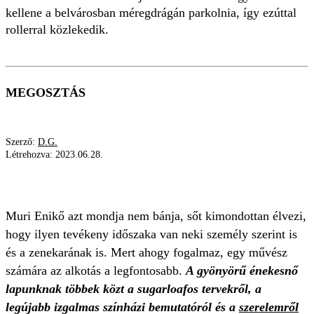
kellene a belvárosban méregdrágán parkolnia, így ezúttal
rollerral közlekedik.
MEGOSZTÁS
Szerző:
D.G.
Létrehozva:
2023.06.28.
MURI ENIKŐ
ÖRÖK HŰSÉG
ROLLER
Muri Enikő azt mondja nem bánja, sőt kimondottan élvezi,
hogy ilyen tevékeny időszaka van neki személy szerint is
és a zenekarának is. Mert ahogy fogalmaz, egy művész
számára az alkotás a legfontosabb.
A gyönyörű énekesnő
lapunknak többek közt a sugarloafos tervekről, a
legújabb izgalmas színházi bemutatóról és a
szerelemről