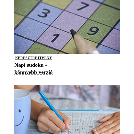
KERESZTREJTVÉNY
Napi sudoku -
könnyebb verzió