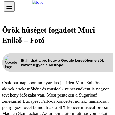
☰
Örök hűséget fogadott Muri
Enikő – Fotó
Itt állíthatja be, hogy a Google keresőben elsők
között legyen a Metropol
Csak pár nap spontán nyaralás jut idén Muri Enikőnek,
akinek énekesnőként és musical- színésznőként is nagyon
tevékeny időszaka van. Most pénteken a Sugarloaf
zenekarral Budapest Park-os koncertet adnak, hamarosan
pedig gőzerővel beindulnak a SIX koncertmusical próbái a
Madách Színházban. Az új bemutató miatt nagyon sokat