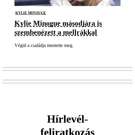
KYLIE MINOUGE
Kylie Minogue másodjára is
szembenézett a mellrákkal
Végül a családja mentette meg.
Hírlevél-
feliratkozás