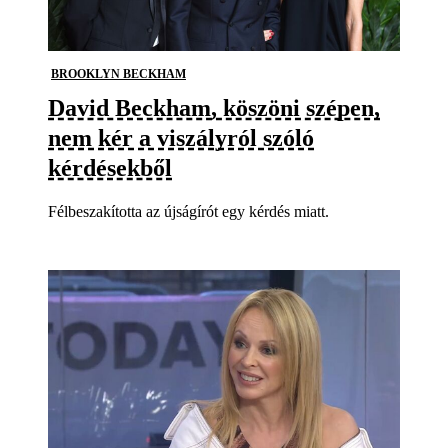
BROOKLYN BECKHAM
David Beckham, köszöni szépen,
nem kér a viszályról szóló
kérdésekből
Félbeszakította az újságírót egy kérdés miatt.