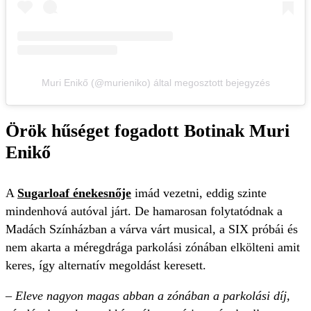
Muri Enikő (@murieniko) által megosztott bejegyzés
Örök hűséget fogadott Botinak Muri
Enikő
A
Sugarloaf énekesnője
imád vezetni, eddig szinte
mindenhová autóval járt. De hamarosan folytatódnak a
Madách Színházban a várva várt musical, a SIX próbái és
nem akarta a méregdrága parkolási zónában elkölteni amit
keres, így alternatív megoldást keresett.
– Eleve nagyon magas abban a zónában a parkolási díj,