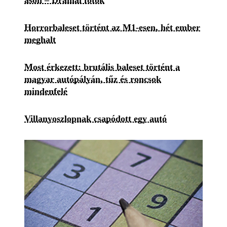
ason – Drámai fotók
Horrorbaleset történt az M1-esen, hét ember
meghalt
Most érkezett: brutális baleset történt a
magyar autópályán, tűz és roncsok
mindenfelé
Villanyoszlopnak csapódott egy autó