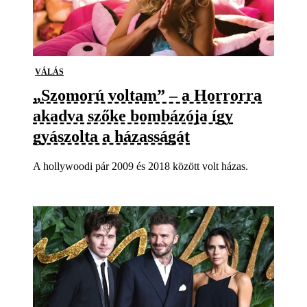
VÁLÁS
„Szomorú voltam” – a Horrorra
akadva szőke bombázója így
gyászolta a házasságát
A hollywoodi pár 2009 és 2018 között volt házas.