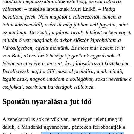
ráadásul meghosszabbították este tízig, szóval rollerra
váltottam
– mesélte lapunknak Muri Enikő.
– Pedig
bevallom, félek. Nem magától a rollerezéstől, hanem a
többi közlekedőtől, azért itt még jobban kell figyelni, mint
az autóban. De Szabi, a párom tavaly kibérelt nekem egyet,
miután ő vett magának és akkor először kipróbáltam a
Városligetben, együtt mentünk. És most már nekem is itt
van Boti, akivel örök hűséget fogadtunk egymásnak. A
félelmem ellenére is tetszett, így júliustól azzal közlekedem.
Berollerezek majd a SIX musical próbáira, amik mindig
izgalmasak, nagyon imádom a kollégákat, sokat nevetünk a
csajokkal, szerintem barátságok születnek.
Spontán nyaralásra jut idő
A zenekarral is sok tervük van, nemrégen jelent meg új
daluk, a Mindenki ugyanolyan, pénteken felrobbantják a