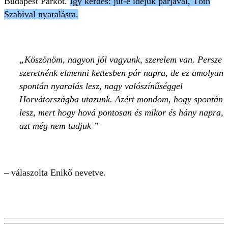
Budapest Parkot.
Így kérdés: jut-e idejük párjával, Tóth
Szabival nyaralásra.
Köszönöm, nagyon jól vagyunk, szerelem van. Persze
szeretnénk elmenni kettesben pár napra, de ez amolyan
spontán nyaralás lesz, nagy valószínűséggel
Horvátországba utazunk. Azért mondom, hogy spontán
lesz, mert hogy hová pontosan és mikor és hány napra,
azt még nem tudjuk
– válaszolta Enikő nevetve.