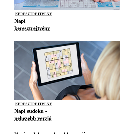
KERESZTREJTVÉNY
Napi
keresztrejtvény
KERESZTREJTVÉNY
Napi sudoku -
nehezebb verzió