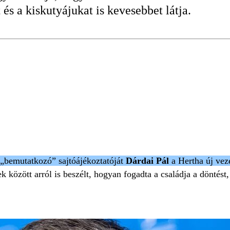
 és a kiskutyájukat is kevesebbet látja.
HERTHA
 „bemutatkozó” sajtóájékoztatóját
Dárdai Pál
a Hertha új vez
k között arról is beszélt, hogyan fogadta a családja a döntés