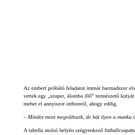
Az embert próbáló feladatot immár harmadszor elvá
vettek egy „szuper, álomba illő” természetű kutyát 
mehet el annyiszor otthonról, ahogy eddig.
– Mindez most megváltozik, de hát ilyen a munka
A tabella utolsó helyén szégyenkező futballcsapatta