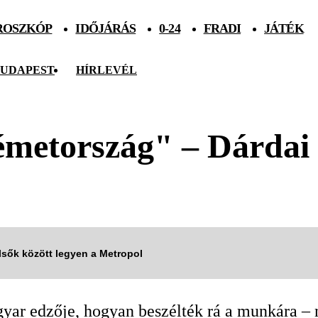
ROSZKÓP
IDŐJÁRÁS
0-24
FRADI
JÁTÉK
UDAPEST
HÍRLEVÉL
émetország" – Dárdai 
elsők között legyen a Metropol
gyar edzője, hogyan beszélték rá a munkára – 