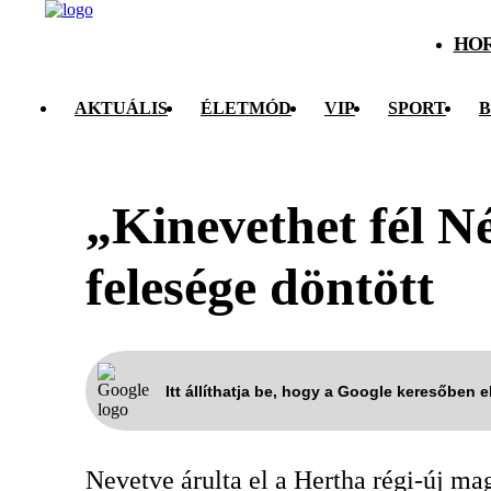
HO
AKTUÁLIS
ÉLETMÓD
VIP
SPORT
B
„Kinevethet fél N
felesége döntött
Itt állíthatja be, hogy a Google keresőben 
Nevetve árulta el a Hertha régi-új ma