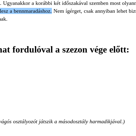
i. Ugyanakkor a korábbi két időszakával szemben most olyann
 lesz a bennmaradáshoz.
Nem ígérget, csak annyiban lehet biz
nak.
at fordulóval a szezon vége előtt:
zavágós osztályozót játszik a másodosztály harmadikjával.)