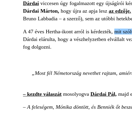
Dárdai
viccesen úgy fogalmazott egy újságírói kér
Dárdai Márton,
hogy újra az apja lesz
az edzője.
Bruno Labbadia – a szerző), sem az utóbbi hetekbe
A 47 éves Hertha-ikont arról is kérdezték,
mit szól
Dárdai elárulta, hogy a vészhelyzetben elvállalt v
fog dolgozni.
Most fél Németország nevethet rajtam, amié
– kezdte válaszát
mosolyogva
Dárdai Pál,
majd e
– A feleségem, Mónika döntött, és Benniék őt beszé