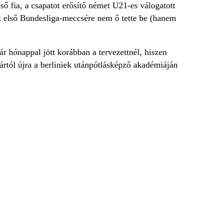
ő fia, a csapatot erősítő német U21-es válogatott
z első Bundesliga-meccsére nem ő tette be (hanem
r hónappal jött korábban a tervezettnél, hiszen
ártól újra a berliniek utánpótlásképző akadémiáján