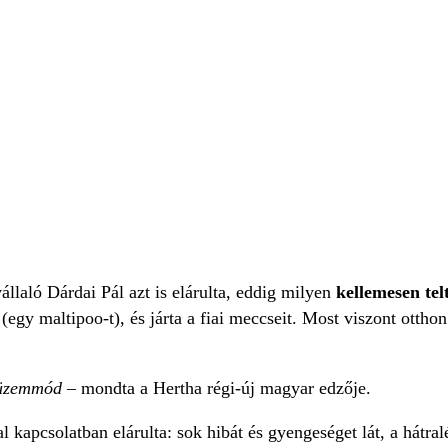
llaló Dárdai Pál azt is elárulta, eddig milyen
kellemesen te
(egy maltipoo-t), és járta a fiai meccseit. Most viszont otthon
 üzemmód
– mondta a Hertha régi-új magyar edzője.
l kapcsolatban elárulta: sok hibát és gyengeséget lát, a hátra