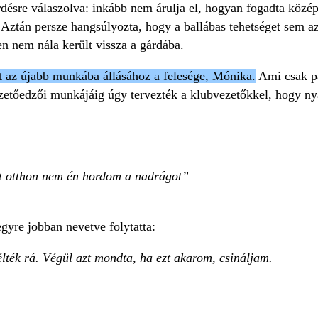
désre válaszolva: inkább nem árulja el, hogyan fogadta középs
Aztán persze hangsúlyozta, hogy a ballábas tehetséget sem a
n nem nála került vissza a gárdába.
t az újabb munkába állásához a felesége, Mónika.
Ami csak pá
ezetőedzői munkájáig úgy tervezték a klubvezetőkkel, hogy ny
rt otthon nem én hordom a nadrágot
gyre jobban nevetve folytatta:
lték rá. Végül azt mondta, ha ezt akarom, csináljam.