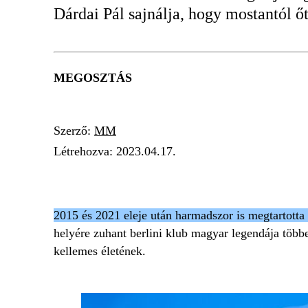
Dárdai Pál sajnálja, hogy mostantól őt
MEGOSZTÁS
Szerző:
MM
Létrehozva:
2023.04.17.
DÁRDAI PÁL
FELESÉG
LABDARÚGÁS
2015 és 2021 eleje után harmadszor is megtartotta
helyére zuhant berlini klub magyar legendája többe
kellemes életének.