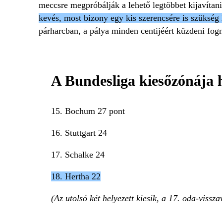
meccsre megpróbálják a lehető legtöbbet kijavítan
kevés, most bizony egy kis szerencsére is szükség
párharcban, a pálya minden centijéért küzdeni fog
A Bundesliga kiesőzónája h
15. Bochum 27 pont
16. Stuttgart 24
17. Schalke 24
18. Hertha 22
(Az utolsó két helyezett kiesik, a 17. oda-viss