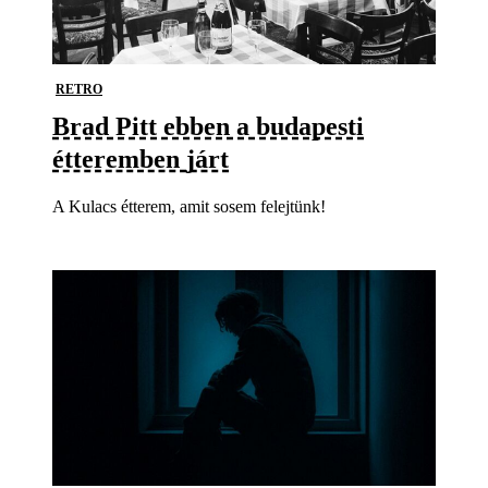
RETRO
Brad Pitt ebben a budapesti
étteremben járt
A Kulacs étterem, amit sosem felejtünk!