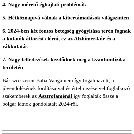
4. Nagy méretű éghajlati problémák
5. Hétköznapivá válnak a kibertámadások világszinten
6. 2024-ben két fontos betegség gyógyítása terén fognak
a kutatók áttörést elérni, ez az Alzhimer-kór és a
rákkutatás
7. Nagy felfedezések kezdődnek meg a kvantumfizika
területén
Bár szó szerint Baba Vanga nem így fogalmazott, a
jövendölésének fordításaival és értelmezéseivel foglalkozó
szakemberek az
Asztrofaménál
így foglalták össze a
bolgár látnok gondolatait 2024-ről.