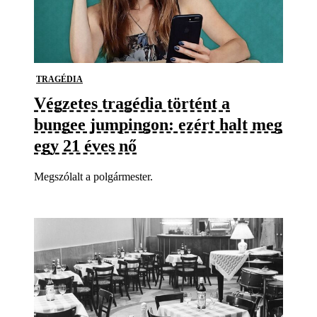
TRAGÉDIA
Végzetes tragédia történt a
bungee jumpingon: ezért halt meg
egy 21 éves nő
Megszólalt a polgármester.