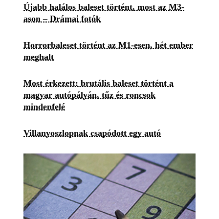
Újabb halálos baleset történt, most az M3-
ason – Drámai fotók
Horrorbaleset történt az M1-esen, hét ember
meghalt
Most érkezett: brutális baleset történt a
magyar autópályán, tűz és roncsok
mindenfelé
Villanyoszlopnak csapódott egy autó