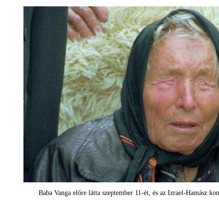
Baba Vanga előre látta szeptember 11-ét, és az Izrael-Hamász konf