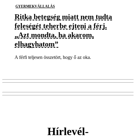
GYERMEKVÁLLALÁS
Ritka betegség miatt nem tudta
feleségét teherbe ejteni a férj.
„Azt mondta, ha akarom,
elhagyhatom”
A férfi teljesen összetört, hogy ő az oka.
Hírlevél-