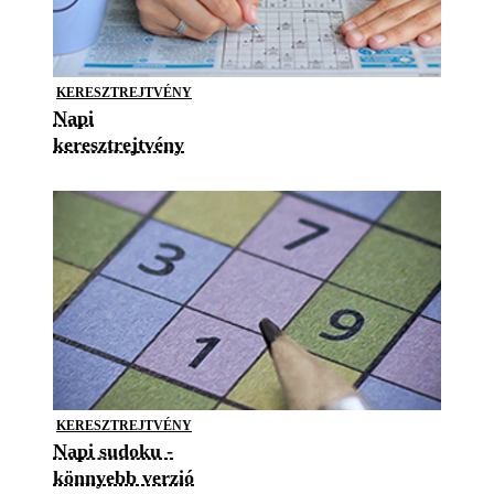
KERESZTREJTVÉNY
Napi
keresztrejtvény
KERESZTREJTVÉNY
Napi sudoku -
könnyebb verzió