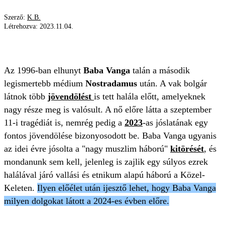
Szerző:
K.B.
Létrehozva:
2023.11.04.
JÖVENDÖLÉS
JÓSLAT
BABA VANGA
JÖVŐ
Az 1996-ban elhunyt
Baba Vanga
talán a második
legismertebb médium
Nostradamus
után. A vak bolgár
látnok több
jövendölést
is tett halála előtt, amelyeknek
nagy része meg is valósult. A nő előre látta a szeptember
11-i tragédiát is, nemrég pedig a
2023
-as jóslatának egy
fontos jövendölése bizonyosodott be. Baba Vanga ugyanis
az idei évre jósolta a "nagy muszlim háború"
kitörését
, és
mondanunk sem kell, jelenleg is zajlik egy súlyos ezrek
halálával járó vallási és etnikum alapú háború a Közel-
Keleten.
Ilyen előélet után ijesztő lehet, hogy Baba Vanga
milyen dolgokat látott a 2024-es évben előre.