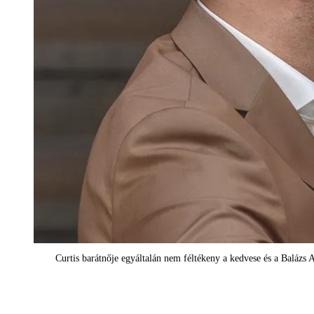
Curtis barátnője egyáltalán nem féltékeny a kedvese és a Balázs 