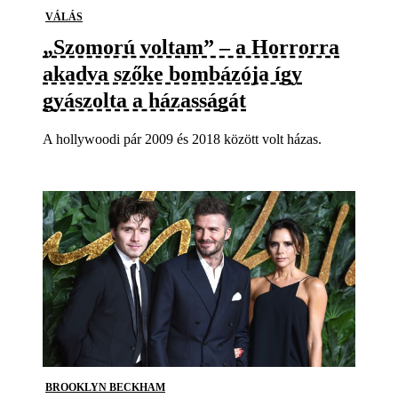
VÁLÁS
„Szomorú voltam” – a Horrorra
akadva szőke bombázója így
gyászolta a házasságát
A hollywoodi pár 2009 és 2018 között volt házas.
BROOKLYN BECKHAM