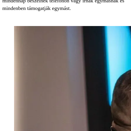
mindennap beszélnek telefonon vagy írnak egymásnak és
mindenben támogatják egymást.