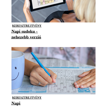
KERESZTREJTVÉNY
Napi sudoku -
nehezebb verzió
KERESZTREJTVÉNY
Napi