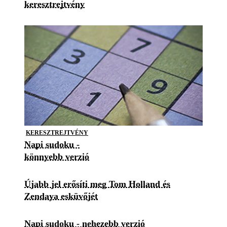
keresztrejtvény
KERESZTREJTVÉNY
Napi sudoku -
könnyebb verzió
Újabb jel erősíti meg Tom Holland és
Zendaya esküvőjét
Napi sudoku - nehezebb verzió