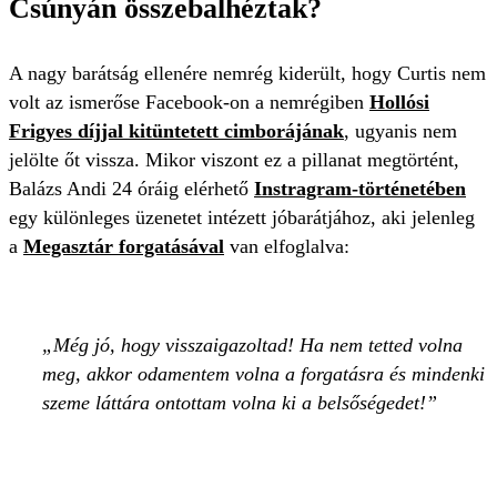
Csúnyán összebalhéztak?
A nagy barátság ellenére nemrég kiderült, hogy Curtis nem
volt az ismerőse Facebook-on a nemrégiben
Hollósi
Frigyes díjjal kitüntetett cimborájának
, ugyanis nem
jelölte őt vissza. Mikor viszont ez a pillanat megtörtént,
Balázs Andi 24 óráig elérhető
Instragram-történetében
egy különleges üzenetet intézett jóbarátjához, aki jelenleg
a
Megasztár forgatásával
van elfoglalva:
Még jó, hogy visszaigazoltad! Ha nem tetted volna
meg, akkor odamentem volna a forgatásra és mindenki
szeme láttára ontottam volna ki a belsőségedet!