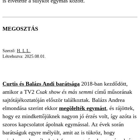
is elvetette a sulykot egymás között.
MEGOSZTÁS
Szerző:
H. L.L.
Létrehozva:
2025.08.01.
CURTIS
DURVA
BALÁZS ANDI
BESZÓLÁS
Curtis
és
Balázs Andi
barátsága
2018-ban kezdődött,
amikor a TV2
Csak show és más semmi
című műsorának
sajtótájékoztatóján először találkoztak. Balázs Andrea
elmondása szerint ekkor
megölelték egymást
, és rájöttek,
hogy ez mindkettőjüknek nagyon jó érzés volt, így azóta is
szoros kapcsolatot ápolnak egymással. Az évek során
barátságuk egyre mélyült, amit az is tükröz, hogy