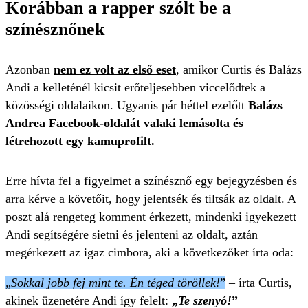
Korábban a rapper szólt be a
színésznőnek
Azonban
nem ez volt az első eset
, amikor Curtis és Balázs
Andi a kelleténél kicsit erőteljesebben viccelődtek a
közösségi oldalaikon. Ugyanis pár héttel ezelőtt
Balázs
Andrea Facebook-oldalát valaki lemásolta és
létrehozott egy kamuprofilt.
Erre hívta fel a figyelmet a színésznő egy bejegyzésben és
arra kérve a követőit, hogy jelentsék és tiltsák az oldalt. A
poszt alá rengeteg komment érkezett, mindenki igyekezett
Andi segítségére sietni és jelenteni az oldalt, aztán
megérkezett az igaz cimbora, aki a következőket írta oda:
„
Sokkal jobb fej mint te. Én téged töröllek!
”
– írta Curtis,
akinek üzenetére Andi így felelt:
„
Te szenyó!
”