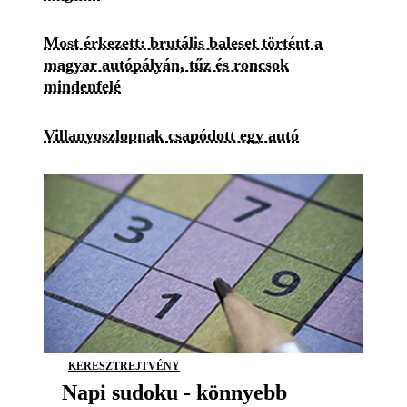
Most érkezett: brutális baleset történt a
magyar autópályán, tűz és roncsok
mindenfelé
Villanyoszlopnak csapódott egy autó
KERESZTREJTVÉNY
Napi sudoku - könnyebb