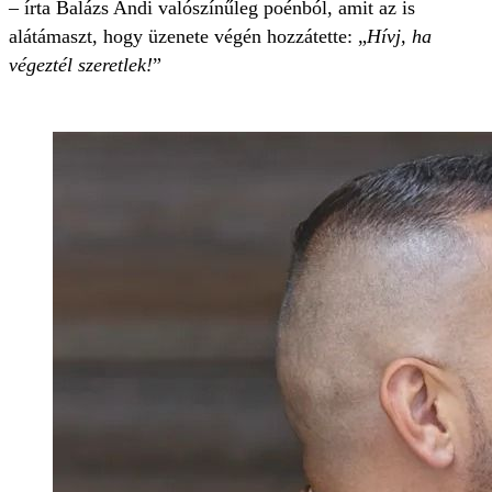
– írta Balázs Andi valószínűleg poénból, amit az is
alátámaszt, hogy üzenete végén hozzátette: „
Hívj, ha
végeztél szeretlek!
”