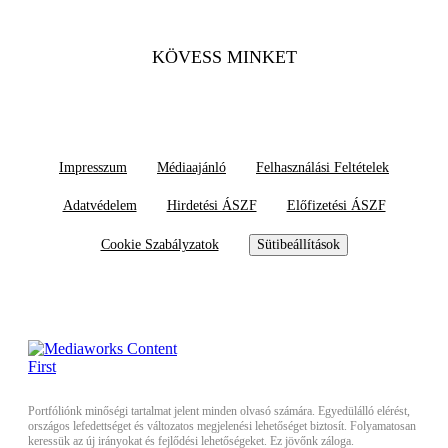
KÖVESS MINKET
Impresszum
Médiaajánló
Felhasználási Feltételek
Adatvédelem
Hirdetési ÁSZF
Előfizetési ÁSZF
Cookie Szabályzatok
Sütibeállítások
Portfóliónk minőségi tartalmat jelent minden olvasó számára. Egyedülálló elérést,
országos lefedettséget és változatos megjelenési lehetőséget biztosít. Folyamatosan
keressük az új irányokat és fejlődési lehetőségeket. Ez jövőnk záloga.