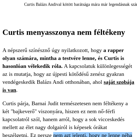
Curtis Balázs Andival kötött barátsága mára már legendásnak szá
Curtis menyasszonya nem féltékeny
A népszerű színésznő úgy nyilatkozott, hogy
a rapper
olyan számára, mintha a testvére lenne, és Curtis is
hasonlóan vélekedik róla.
A kapcsolatuk különlegességét
az is mutatja, hogy az újpesti kötődésű zenész gyakran
vendégeskedik Balázs Andi otthonában, ahol
saját szobája
is van
.
Curtis párja, Barnai Judit természetesen nem féltékeny a
két "bajkeverő" viszonyára, hiszen ez nem nő-férfi
kapcsolatról szól, hanem arról, hogy a sok vicceskedés
mellett az élet nagy dolgairól is képesek órákat
beszélgetni. Ez persze
nem azt jelenti, hogy ne lenne néha