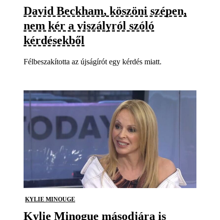
David Beckham, köszöni szépen,
nem kér a viszályról szóló
kérdésekből
Félbeszakította az újságírót egy kérdés miatt.
KYLIE MINOUGE
Kylie Minogue másodjára is