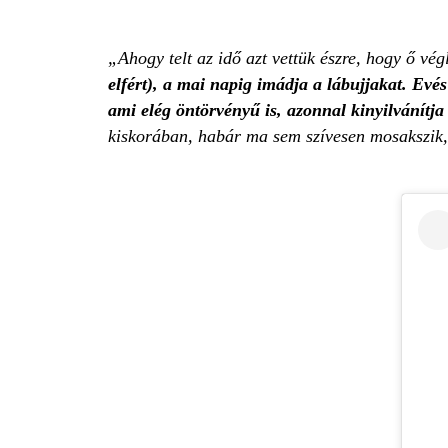
Ahogy telt az idő azt vettük észre, hogy ő vé
elfért), a mai napig imádja a lábujjakat. Evé
ami elég öntörvényű is, azonnal kinyilvánítja
kiskorában, habár ma sem szívesen mosakszik,