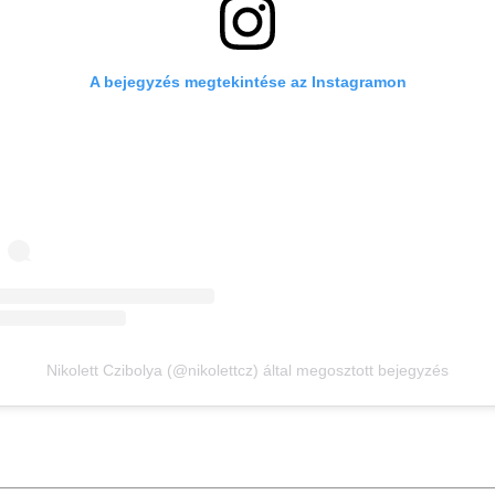
A bejegyzés megtekintése az Instagramon
Nikolett Czibolya (@nikolettcz) által megosztott bejegyzés