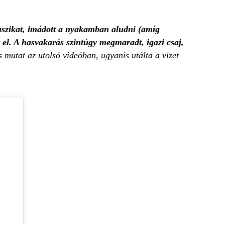
szikat, imádott a nyakamban aludni (amíg
t el. A hasvakarás szintúgy megmaradt, igazi csaj,
mutat az utolsó videóban, ugyanis utálta a vizet