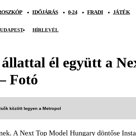
ROSZKÓP
IDŐJÁRÁS
0-24
FRADI
JÁTÉK
UDAPEST
HÍRLEVÉL
llattal él együtt a N
– Fotó
elsők között legyen a Metropol
inek. A Next Top Model Hungary döntőse Inst