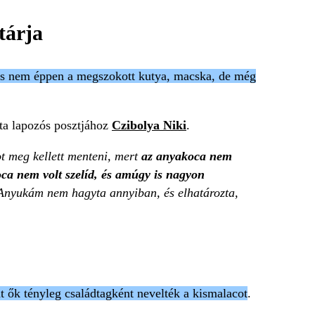
tárja
is nem éppen a megszokott kutya, macska, de még
rta lapozós posztjához
Czibolya Niki
.
t meg kellett menteni, mert
az anyakoca nem
koca nem volt szelíd, és amúgy is nagyon
e Anyukám nem hagyta annyiban, és elhatározta,
nt ők tényleg családtagként nevelték a kismalacot
.