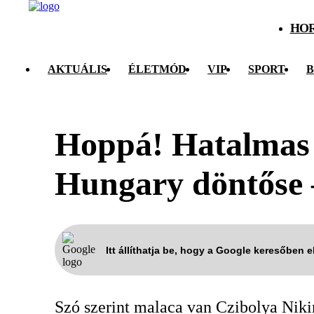
HO
AKTUÁLIS
ÉLETMÓD
VIP
SPORT
B
Hoppá! Hatalmas á
Hungary döntőse 
Itt állíthatja be, hogy a Google keresőben 
Szó szerint malaca van Czibolya Nik