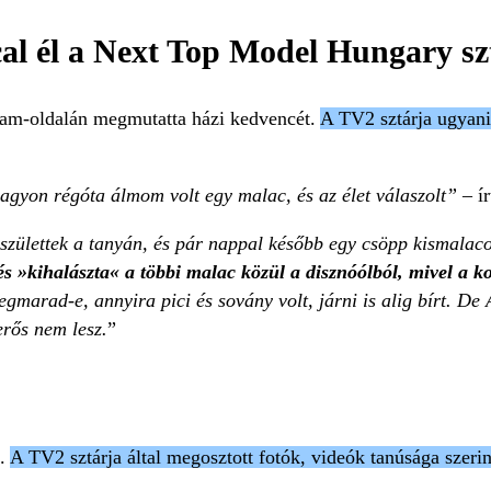
al él a Next Top Model Hungary sz
gram-oldalán megmutatta házi kedvencét.
A TV2 sztárja ugyan
agyon régóta álmom volt egy malac, és az élet válaszolt”
– í
zülettek a tanyán, és pár nappal később egy csöpp kismalaco
 és »kihalászta« a többi malac közül a disznóólból, mivel a 
gmarad-e, annyira pici és sovány volt, járni is alig bírt. D
erős nem lesz.
”
l.
A TV2 sztárja által megosztott fotók, videók tanúsága szeri