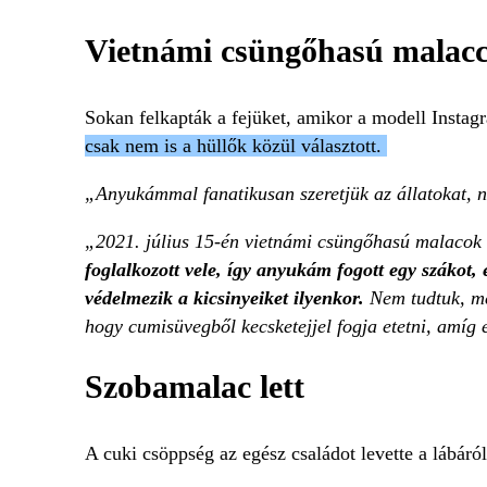
Vietnámi csüngőhasú malacc
Sokan felkapták a fejüket, amikor a modell Insta
csak nem is a hüllők közül választott.
„Anyukámmal fanatikusan szeretjük az állatokat, n
„2021. július 15-én vietnámi csüngőhasú malacok s
foglalkozott vele, így anyukám fogott egy szákot,
védelmezik a kicsinyeiket ilyenkor.
Nem tudtuk, me
hogy cumisüvegből kecsketejjel fogja etetni, amíg 
Szobamalac lett
A cuki csöppség az egész családot levette a lábáró