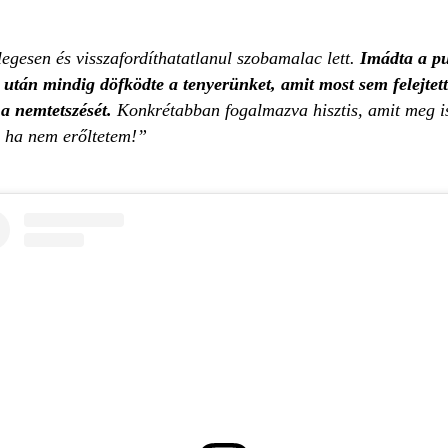
glegesen és visszafordíthatatlanul szobamalac lett.
Imádta a pu
s után mindig döfködte a tenyerünket, amit most sem felejtet
 a nemtetszését.
Konkrétabban fogalmazva hisztis, amit meg is 
 ha nem erőltetem!