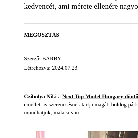
kedvencét, ami mérete ellenére nagyo
MEGOSZTÁS
Szerző:
BARBY
Létrehozva:
2024.07.23.
TV2
ÓRIÁSI
HÁZI KEDVENCEK
Czibolya Niki
a
Next Top Model Hungary döntő
emellett is szerencsésnek tartja magát: boldog pár
mondhatjuk, malaca van…