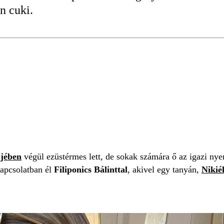
n cuki.
jében
végül ezüstérmes lett, de sokak számára ő az igazi ny
kapcsolatban él
Filiponics Bálinttal
, akivel egy tanyán,
Nikié