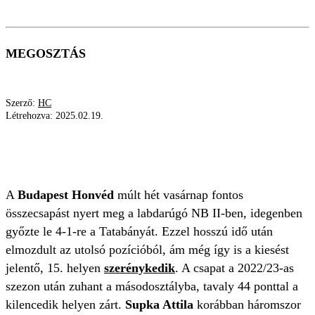
MEGOSZTÁS
Szerző:
HC
Létrehozva:
2025.02.19.
SUPKA ATTILA
HONVÉD
VEZETŐSÉG
NB II
TULAJDONOS
A
Budapest Honvéd
múlt hét vasárnap fontos
összecsapást nyert meg a labdarúgó NB II-ben, idegenben
győzte le 4-1-re a Tatabányát. Ezzel hosszú idő után
elmozdult az utolsó pozícióból, ám még így is a kiesést
jelentő, 15. helyen
szerénykedik
. A csapat a 2022/23-as
szezon után zuhant a másodosztályba, tavaly 44 ponttal a
kilencedik helyen zárt.
Supka Attila
korábban háromszor