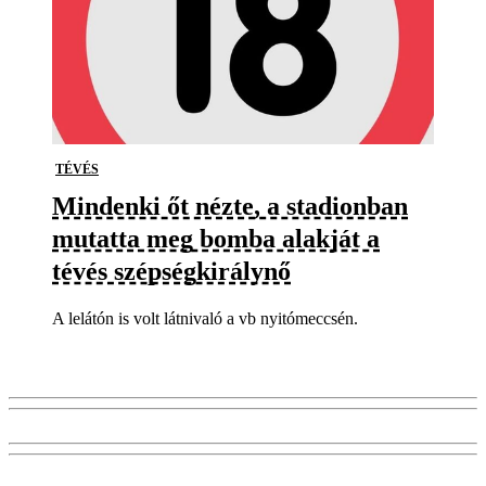
TÉVÉS
Mindenki őt nézte, a stadionban
mutatta meg bomba alakját a
tévés szépségkirálynő
A lelátón is volt látnivaló a vb nyitómeccsén.