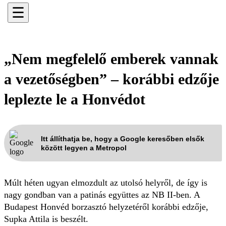
☰
„Nem megfelelő emberek vannak
a vezetőségben” – korábbi edzője
leplezte le a Honvédot
Itt állíthatja be, hogy a Google keresőben elsők
között legyen a Metropol
Múlt héten ugyan elmozdult az utolsó helyről, de így is
nagy gondban van a patinás együttes az NB II-ben. A
Budapest Honvéd borzasztó helyzetéről korábbi edzője,
Supka Attila is beszélt.