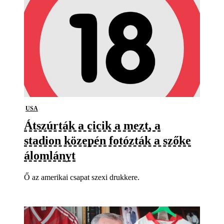
USA
Átszúrták a cicik a mezt, a
stadion közepén fotózták a szőke
álomlányt
Ő az amerikai csapat szexi drukkere.