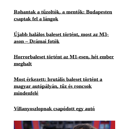
Rohantak a tűzoltók, a mentők: Budapesten
csaptak fel a lángok
Újabb halálos baleset történt, most az M3-
ason – Drámai fotók
Horrorbaleset történt az M1-esen, hét ember
meghalt
Most érkezett: brutális baleset történt a
magyar autópályán, tűz és roncsok
mindenfelé
Villanyoszlopnak csapódott egy autó