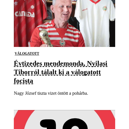
VÁLOGATOTT
Évtizedes mendemonda, Nyilasi
Tiborról tálalt ki a válogatott
focista
Nagy József tiszta vizet öntött a pohárba.