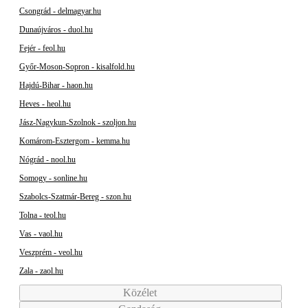
Csongrád - delmagyar.hu
Dunaújváros - duol.hu
Fejér - feol.hu
Győr-Moson-Sopron - kisalfold.hu
Hajdú-Bihar - haon.hu
Heves - heol.hu
Jász-Nagykun-Szolnok - szoljon.hu
Komárom-Esztergom - kemma.hu
Nógrád - nool.hu
Somogy - sonline.hu
Szabolcs-Szatmár-Bereg - szon.hu
Tolna - teol.hu
Vas - vaol.hu
Veszprém - veol.hu
Zala - zaol.hu
Közélet