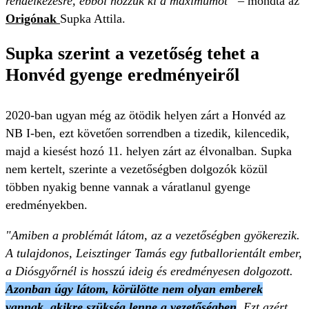
rendelkezésre, ebből hozzuk ki a maximumot”
– mondta az
Origónak
Supka Attila.
Supka szerint a vezetőség tehet a
Honvéd gyenge eredményeiről
2020-ban ugyan még az ötödik helyen zárt a Honvéd az
NB I-ben, ezt követően sorrendben a tizedik, kilencedik,
majd a kiesést hozó 11. helyen zárt az élvonalban. Supka
nem kertelt, szerinte a vezetőségben dolgozók közül
többen nyakig benne vannak a váratlanul gyenge
eredményekben.
"Amiben a problémát látom, az a vezetőségben gyökerezik.
A tulajdonos, Leisztinger Tamás egy futballorientált ember,
a Diósgyőrnél is hosszú ideig és eredményesen dolgozott.
Azonban úgy látom, körülötte nem olyan emberek
vannak, akikre szükség lenne a vezetőségben
. Ezt azért