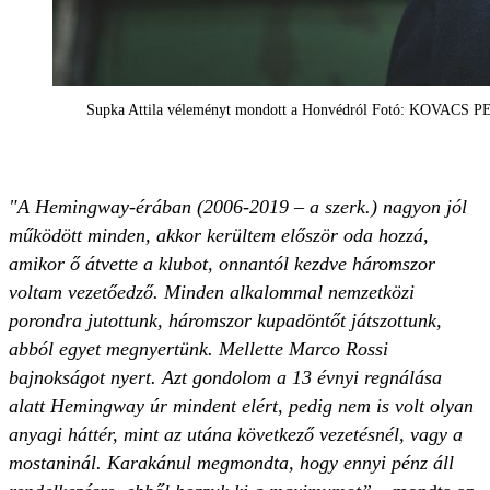
Supka Attila véleményt mondott a Honvédról Fotó: KOVACS 
"A Hemingway-érában (2006-2019 – a szerk.) nagyon jól
működött minden, akkor kerültem először oda hozzá,
amikor ő átvette a klubot, onnantól kezdve háromszor
voltam vezetőedző. Minden alkalommal nemzetközi
porondra jutottunk, háromszor kupadöntőt játszottunk,
abból egyet megnyertünk. Mellette Marco Rossi
bajnokságot nyert. Azt gondolom a 13 évnyi regnálása
alatt Hemingway úr mindent elért, pedig nem is volt olyan
anyagi háttér, mint az utána következő vezetésnél, vagy a
mostaninál. Karakánul megmondta, hogy ennyi pénz áll