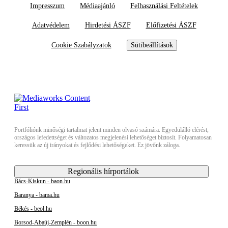
Impresszum
Médiaajánló
Felhasználási Feltételek
Adatvédelem
Hirdetési ÁSZF
Előfizetési ÁSZF
Cookie Szabályzatok
Sütibeállítások
Portfóliónk minőségi tartalmat jelent minden olvasó számára. Egyedülálló elérést,
országos lefedettséget és változatos megjelenési lehetőséget biztosít. Folyamatosan
keressük az új irányokat és fejlődési lehetőségeket. Ez jövőnk záloga.
Regionális hírportálok
Bács-Kiskun - baon.hu
Baranya - bama.hu
Békés - beol.hu
Borsod-Abaúj-Zemplén - boon.hu