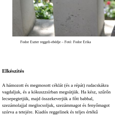
Fodor Eszter reggeli-ebédje – Fotó: Fodor Erika
Elkészítés
A hámozott és megmosott céklát (és a répát) rudacskákra
vagdaljuk, és a kókuszzsírban megsütjük. Ha kész, szűrőn
lecsepegtetjük, majd összekeverjük a főtt babbal,
szezámolajjal meglocsoljuk, szezámmagot és fenyőmagot
szórva a tetejére. Kiadós reggelinek és teljes értékű