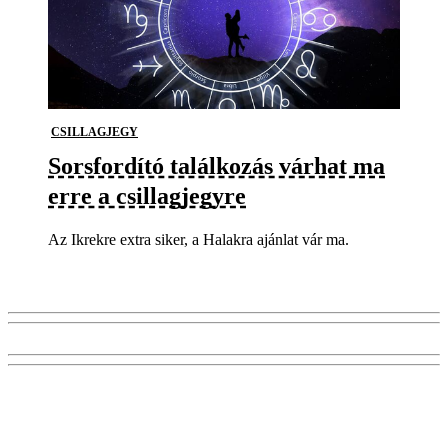
CSILLAGJEGY
Sorsfordító találkozás várhat ma
erre a csillagjegyre
Az Ikrekre extra siker, a Halakra ajánlat vár ma.