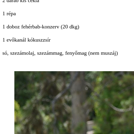
2 darab kis cékla
1 répa
1 doboz fehérbab-konzerv (20 dkg)
1 evőkanál kókuszzsír
só, szezámolaj, szezámmag, fenyőmag (nem muszáj)