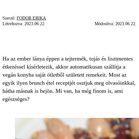
Szerző:
FODOR ERIKA
Létrehozva:
2023.06.22.
Módosítva:
2023.06.22.
CÉKLA
FENYŐMAG
KÓKUSZZSÍRSÓ
SZEZÁMOLAJ
ÉLETMÓD
Ha az ember lánya éppen a tejtermék, tojás és lisztmentes
étkezéssel kísérletezik, akkor automatikusan szállítja a
vegán konyha saját ötletből született remekeit. Most az
egyik ilyen brunch étel receptjét osztjuk meg olvasóinkkal,
hátha másnak is bejön. Mi van, ha még finom is, ami
egészséges?