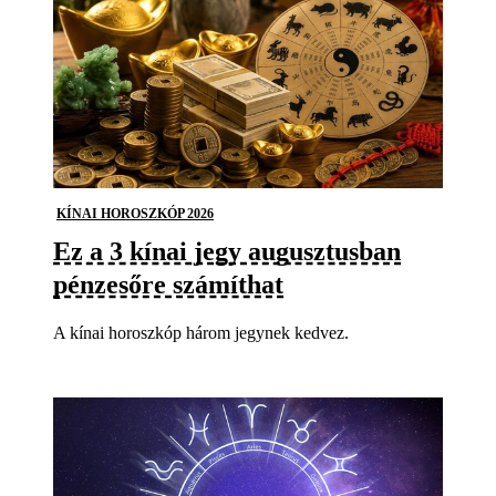
KÍNAI HOROSZKÓP 2026
Ez a 3 kínai jegy augusztusban
pénzesőre számíthat
A kínai horoszkóp három jegynek kedvez.