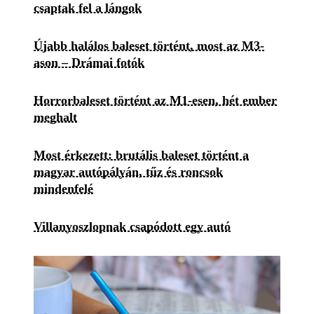
csaptak fel a lángok
Újabb halálos baleset történt, most az M3-
ason – Drámai fotók
Horrorbaleset történt az M1-esen, hét ember
meghalt
Most érkezett: brutális baleset történt a
magyar autópályán, tűz és roncsok
mindenfelé
Villanyoszlopnak csapódott egy autó