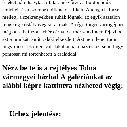
értékét hátrahagyta. A falak még őrzik a boldog idők
emlékeit és a szomorú pillanatok titkait. A tengeri kincsek
mellett, a szekrényekben ruhák lógnak, az egyik asztalon
rengeteg kristályüveg sorakozik. A régi Singer varrógépben
még ott a befűzött fehér cérna, de már senki nem fejezi be
azt a munkát, amit valaki elkezdett. Azt nem lehet tudni,
hogy mikor és miért vált lakatlanná a ház és azt sem, hogy
pontosan mi történhetett a családdal.
Nézz be te is a rejtélyes Tolna
vármegyei házba! A galériánkat az
alábbi képre kattintva nézheted végig:
Urbex jelentése: