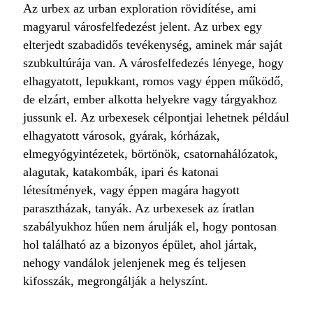
Az urbex az urban exploration rövidítése, ami
magyarul városfelfedezést jelent. Az urbex egy
elterjedt szabadidős tevékenység, aminek már saját
szubkultúrája van. A városfelfedezés lényege, hogy
elhagyatott, lepukkant, romos vagy éppen működő,
de elzárt, ember alkotta helyekre vagy tárgyakhoz
jussunk el. Az urbexesek célpontjai lehetnek például
elhagyatott városok, gyárak, kórházak,
elmegyógyintézetek, börtönök, csatornahálózatok,
alagutak, katakombák, ipari és katonai
létesítmények, vagy éppen magára hagyott
parasztházak, tanyák. Az urbexesek az íratlan
szabályukhoz hűen nem árulják el, hogy pontosan
hol található az a bizonyos épület, ahol jártak,
nehogy vandálok jelenjenek meg és teljesen
kifosszák, megrongálják a helyszínt.