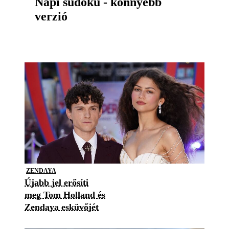
Napi sudoku - könnyebb
verzió
ZENDAYA
Újabb jel erősíti
meg Tom Holland és
Zendaya esküvőjét