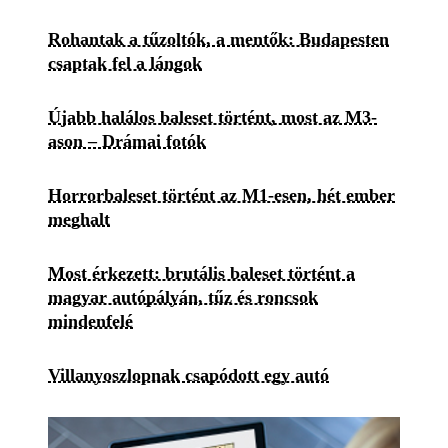
Rohantak a tűzoltók, a mentők: Budapesten
csaptak fel a lángok
Újabb halálos baleset történt, most az M3-
ason – Drámai fotók
Horrorbaleset történt az M1-esen, hét ember
meghalt
Most érkezett: brutális baleset történt a
magyar autópályán, tűz és roncsok
mindenfelé
Villanyoszlopnak csapódott egy autó