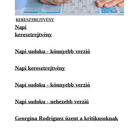
KERESZTREJTVÉNY
Napi
keresztrejtvény
Napi sudoku - könnyebb verzió
Napi keresztrejtvény
Napi sudoku - könnyebb verzió
Napi sudoku - nehezebb verzió
Georgina Rodriguez üzent a kritikusoknak