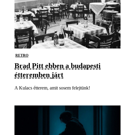
RETRO
Brad Pitt ebben a budapesti
étteremben járt
A Kulacs étterem, amit sosem felejtünk!