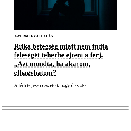
GYERMEKVÁLLALÁS
Ritka betegség miatt nem tudta
feleségét teherbe ejteni a férj.
„Azt mondta, ha akarom,
elhagyhatom”
A férfi teljesen összetört, hogy ő az oka.