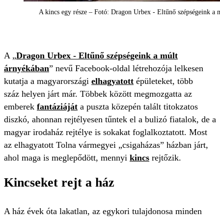
A kincs egy része – Fotó: Dragon Urbex - Eltűnő szépségeink a 
A „
Dragon Urbex - Eltűnő szépségeink a múlt
árnyékában
” nevű Facebook-oldal létrehozója lelkesen
kutatja a magyarországi
elhagyatott
épületeket, több
száz helyen járt már. Többek között megmozgatta az
emberek
fantáziáját
a puszta közepén talált titokzatos
diszkó, ahonnan rejtélyesen tűntek el a bulizó fiatalok, de a
magyar irodaház rejtélye is sokakat foglalkoztatott. Most
az elhagyatott Tolna vármegyei „csigaházas” házban járt,
ahol maga is meglepődött, mennyi
kincs
rejtőzik.
Kincseket rejt a ház
A ház évek óta lakatlan, az egykori tulajdonosa minden