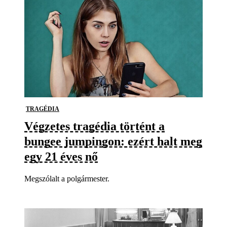
TRAGÉDIA
Végzetes tragédia történt a
bungee jumpingon: ezért halt meg
egy 21 éves nő
Megszólalt a polgármester.