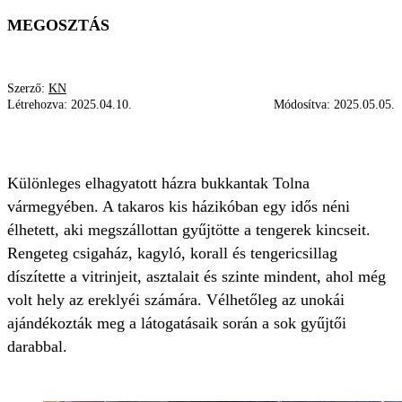
MEGOSZTÁS
Szerző:
KN
Létrehozva:
2025.04.10.
Módosítva:
2025.05.05.
URBEX
TOLNA VÁRMEGYE
REJTÉLY
Különleges elhagyatott házra bukkantak Tolna
vármegyében. A takaros kis házikóban egy idős néni
élhetett, aki megszállottan gyűjtötte a tengerek kincseit.
Rengeteg csigaház, kagyló, korall és tengericsillag
díszítette a vitrinjeit, asztalait és szinte mindent, ahol még
volt hely az ereklyéi számára. Vélhetőleg az unokái
ajándékozták meg a látogatásaik során a sok gyűjtői
darabbal.