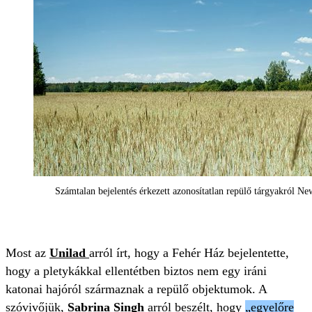
Számtalan bejelentés érkezett azonosítatlan repülő tárgyakról New
Most az
Unilad
arról írt, hogy a Fehér Ház bejelentette,
hogy a pletykákkal ellentétben biztos nem egy iráni
katonai hajóról származnak a repülő objektumok. A
szóvivőjük,
Sabrina Singh
arról beszélt, hogy
„egyelőre