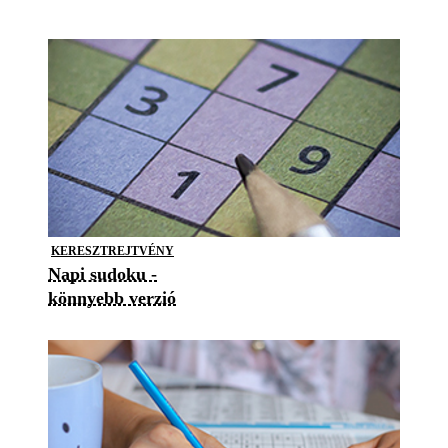
KERESZTREJTVÉNY
Napi sudoku -
könnyebb verzió