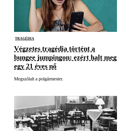
TRAGÉDIA
Végzetes tragédia történt a
bungee jumpingon: ezért halt meg
egy 21 éves nő
Megszólalt a polgármester.