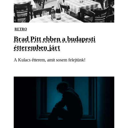
RETRO
Brad Pitt ebben a budapesti
étteremben járt
A Kulacs étterem, amit sosem felejtünk!