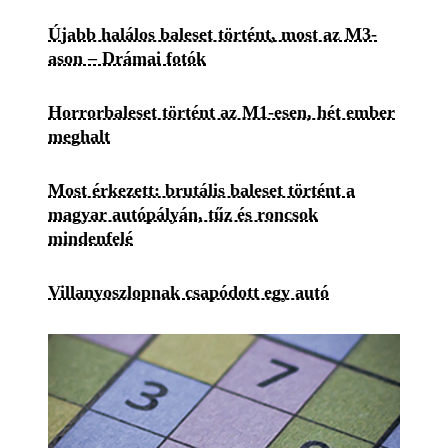
Újabb halálos baleset történt, most az M3-
ason – Drámai fotók
Horrorbaleset történt az M1-esen, hét ember
meghalt
Most érkezett: brutális baleset történt a
magyar autópályán, tűz és roncsok
mindenfelé
Villanyoszlopnak csapódott egy autó