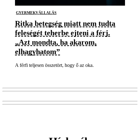
GYERMEKVÁLLALÁS
Ritka betegség miatt nem tudta
feleségét teherbe ejteni a férj.
„Azt mondta, ha akarom,
elhagyhatom”
A férfi teljesen összetört, hogy ő az oka.