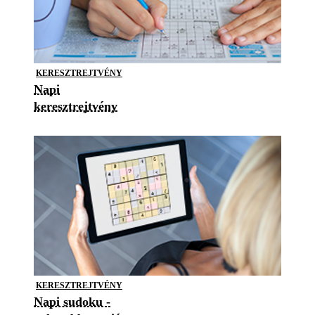
KERESZTREJTVÉNY
Napi
keresztrejtvény
KERESZTREJTVÉNY
Napi sudoku -