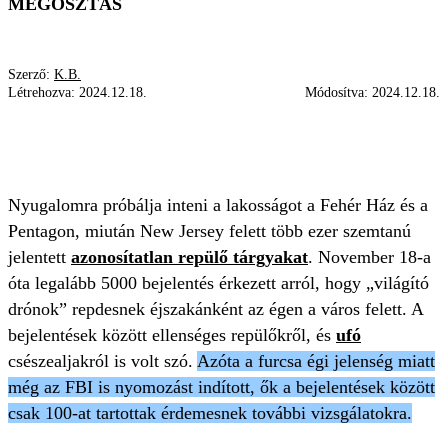
MEGOSZTÁS
Szerző:
K.B.
Létrehozva:
2024.12.18.
Módosítva:
2024.12.18.
UFÓ-ÉSZLELÉS
VIZSGÁLAT
DRÓNOK
BEJELENTÉS
Nyugalomra próbálja inteni a lakosságot a Fehér Ház és a
Pentagon, miután New Jersey felett több ezer szemtanú
jelentett
azonosítatlan repülő tárgyakat
. November 18-a
óta legalább 5000 bejelentés érkezett arról, hogy „világító
drónok” repdesnek éjszakánként az égen a város felett. A
bejelentések között ellenséges repülőkről, és
ufó
csészealjakról is volt szó.
Azóta a furcsa égi jelenség miatt
még az FBI is nyomozást indított, ők a bejelentések között
csak 100-at tartottak érdemesnek további vizsgálatokra.