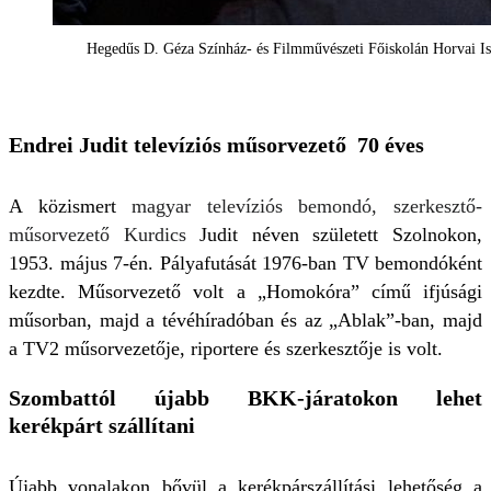
Hegedűs D. Géza Színház- és Filmművészeti Főiskolán Horvai Istv
Endrei Judit televíziós műsorvezető 70 éves
A közismert
magyar televíziós bemondó, szerkesztő-
műsorvezető Kurdics
Judit néven született Szolnokon,
1953. május 7-én. Pályafutását 1976-ban TV bemondóként
kezdte. Műsorvezető volt a „Homokóra” című ifjúsági
műsorban, majd a tévéhíradóban és az „Ablak”-ban, majd
a TV2 műsorvezetője, riportere és szerkesztője is volt.
Szombattól újabb BKK-járatokon lehet
kerékpárt szállítani
Újabb vonalakon bővül a kerékpárszállítási lehetőség a