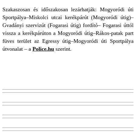
Szakaszosan és időszakosan lezárhatják: Mogyoródi úti
Sportpálya–Miskolci utcai kerékpárút (Mogyoródi útig)–
Gvadányi szervizút (Fogarasi útig) fordító– Fogarasi úttól
vissza a kerékpárúton a Mogyoródi útig–Rákos-patak part
füves terület az Egressy útig–Mogyoródi úti Sportpálya
útvonalat – a
Police.hu
szerint.