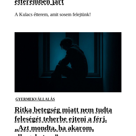
étteremben járt
A Kulacs étterem, amit sosem felejtünk!
GYERMEKVÁLLALÁS
Ritka betegség miatt nem tudta
feleségét teherbe ejteni a férj.
„Azt mondta, ha akarom,