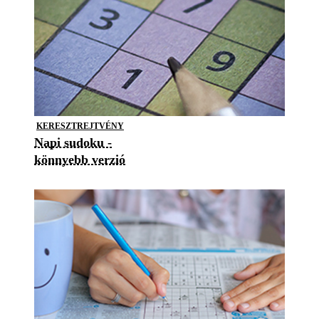
KERESZTREJTVÉNY
Napi sudoku -
könnyebb verzió