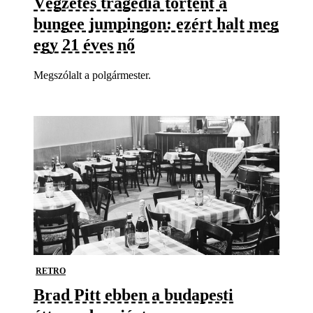
Végzetes tragédia történt a
bungee jumpingon: ezért halt meg
egy 21 éves nő
Megszólalt a polgármester.
RETRO
Brad Pitt ebben a budapesti