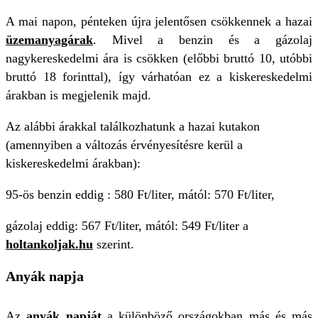
A mai napon, pénteken újra jelentősen csökkennek a hazai
üzemanyagárak
. Mivel a benzin és a gázolaj
nagykereskedelmi ára is csökken (előbbi bruttó 10, utóbbi
bruttó 18 forinttal), így várhatóan ez a kiskereskedelmi
árakban is megjelenik majd.
Az alábbi árakkal találkozhatunk a hazai kutakon
(amennyiben a változás érvényesítésre kerül a
kiskereskedelmi árakban):
95-ös benzin eddig : 580 Ft/liter, mától: 570 Ft/liter,
gázolaj eddig: 567 Ft/liter, mától: 549 Ft/liter a
holtankoljak.hu
szerint.
Anyák napja
Az
anyák napját
a különböző országokban más és más