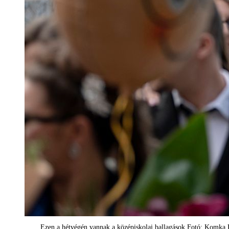
Ezen a hétvégén vannak a középiskolai ballagások Fotó: Komka 