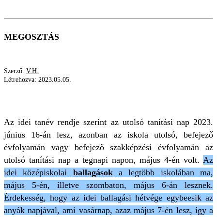
MEGOSZTÁS
Szerző:
V.H.
Létrehozva:
2023.05.05.
EZ LESZ MA
TÁNCHÁZ
ANYÁK NAPJA
Az idei tanév rendje szerint az utolsó tanítási nap 2023.
június 16-án lesz, azonban az iskola utolsó, befejező
évfolyamán vagy befejező szakképzési évfolyamán az
utolsó tanítási nap a tegnapi napon, május 4-én volt.
Az
idei középiskolai
ballagások
a legtöbb iskolában ma,
május 5-én, illetve szombaton, május 6-án lesznek.
Érdekesség, hogy az idei ballagási hétvége egybeesik az
anyák napjával, ami vasárnap, azaz május 7-én lesz, így a