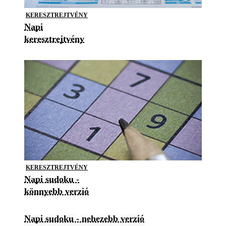
KERESZTREJTVÉNY
Napi
keresztrejtvény
KERESZTREJTVÉNY
Napi sudoku -
könnyebb verzió
Napi sudoku - nehezebb verzió