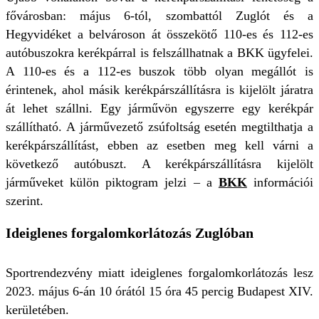
fővárosban: május 6-tól, szombattól Zuglót és a
Hegyvidéket a belvároson át összekötő 110-es és 112-es
autóbuszokra kerékpárral is felszállhatnak a BKK ügyfelei.
A 110-es és a 112-es buszok több olyan megállót is
érintenek, ahol másik kerékpárszállításra is kijelölt járatra
át lehet szállni. Egy járművön egyszerre egy kerékpár
szállítható. A járművezető zsúfoltság esetén megtilthatja a
kerékpárszállítást, ebben az esetben meg kell várni a
következő autóbuszt. A kerékpárszállításra kijelölt
járműveket külön piktogram jelzi – a
BKK
információi
szerint.
Ideiglenes forgalomkorlátozás Zuglóban
Sportrendezvény miatt ideiglenes forgalomkorlátozás lesz
2023. május 6-án 10 órától 15 óra 45 percig Budapest XIV.
kerületében.