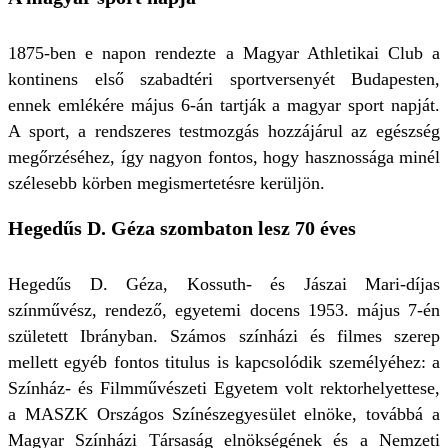
1875-ben e napon rendezte a Magyar Athletikai Club a
kontinens első szabadtéri sportversenyét Budapesten,
ennek emlékére május 6-án tartják a magyar sport napját.
A sport, a rendszeres testmozgás hozzájárul az egészség
megőrzéséhez, így nagyon fontos, hogy hasznossága minél
szélesebb körben megismertetésre kerüljön.
Hegedűs D. Géza szombaton lesz 70 éves
Hegedűs D. Géza, Kossuth- és Jászai Mari-díjas
színművész, rendező, egyetemi docens 1953. május 7-én
született Ibrányban. Számos színházi és filmes szerep
mellett egyéb fontos titulus is kapcsolódik személyéhez: a
Színház- és Filmművészeti Egyetem volt rektorhelyettese,
a MASZK Országos Színészegyesület elnöke, továbbá a
Magyar Színházi Társaság elnökségének és a Nemzeti