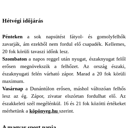
Hétvégi időjárás
Pénteken
a sok napsütést fátyol- és gomolyfelhők
zavarják, ám ezekből nem fordul elő csapadék. Kellemes,
20 fok körüli tavaszi időnk lesz.
Szombaton
a napos reggel után nyugat, északnyugat felől
erősen megnövekszik a felhőzet. Az ország északi,
északnyugati felén várható zápor. Marad a 20 fok körüli
maximum.
Vasárnap
a Dunántúlon erősen, máshol változóan felhős
lesz az ég. Zápor, zivatar elszórtan fordulhat elő. Az
északkeleti szél megélénkül. 16 és 21 fok közötti értékeket
mérhetünk a
köpönyeg.hu
szerint.
A magyar sport napja