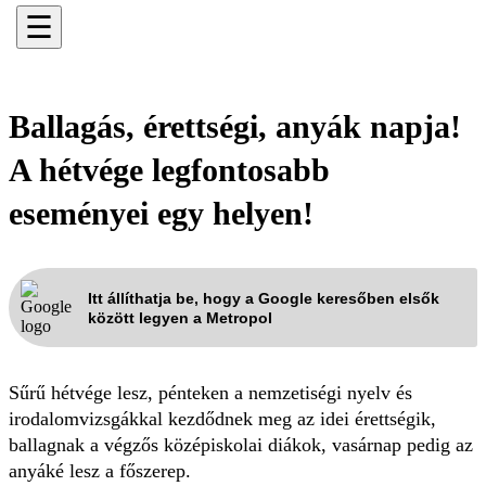
☰
Ballagás, érettségi, anyák napja!
A hétvége legfontosabb
eseményei egy helyen!
Itt állíthatja be, hogy a Google keresőben elsők
között legyen a Metropol
Sűrű hétvége lesz, pénteken a nemzetiségi nyelv és
irodalomvizsgákkal kezdődnek meg az idei érettségik,
ballagnak a végzős középiskolai diákok, vasárnap pedig az
anyáké lesz a főszerep.