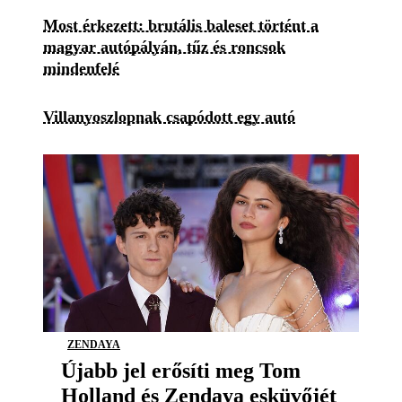
Most érkezett: brutális baleset történt a
magyar autópályán, tűz és roncsok
mindenfelé
Villanyoszlopnak csapódott egy autó
ZENDAYA
Újabb jel erősíti meg Tom
Holland és Zendaya esküvőjét