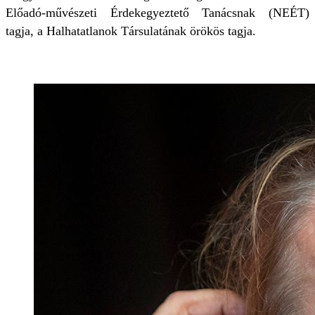
Előadó-művészeti Érdekegyeztető Tanácsnak (NEÉT)
tagja, a Halhatatlanok Társulatának örökös tagja.