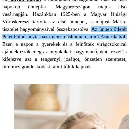
napokon ünneplik, Magyarországon május első
vasárnapján. Hazánkban 1925-ben a Magyar Ifjúsági
Vöröskereszt tartotta az első ünnepet, a májusi Mária-
tisztelet hagyományaival összekapcsolva.
Az ünnep ötletét
Petri Pálné hozta haza nem máshonnan, mint Amerikából.
Ezen a napon a gyerekek és a felnőttek virágcsokorral
ajándékozzák meg az anyukákat, nagymamájukat, ezzel is
kifejezve azt a tengernyi jóságot, önzetlen szeretetet,
türelmes gondoskodást, amit tőlük kapnak.