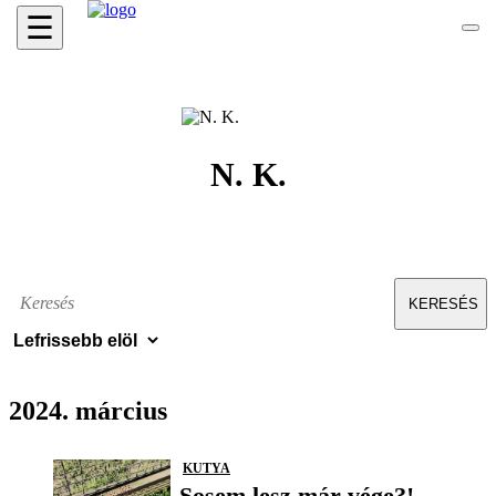
☰
N. K.
KERESÉS
2024. március
KUTYA
Sosem lesz már vége?!