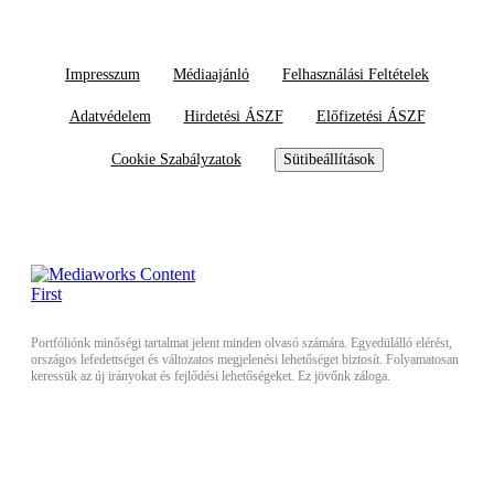
Impresszum
Médiaajánló
Felhasználási Feltételek
Adatvédelem
Hirdetési ÁSZF
Előfizetési ÁSZF
Cookie Szabályzatok
Sütibeállítások
Portfóliónk minőségi tartalmat jelent minden olvasó számára. Egyedülálló elérést,
országos lefedettséget és változatos megjelenési lehetőséget biztosít. Folyamatosan
keressük az új irányokat és fejlődési lehetőségeket. Ez jövőnk záloga.