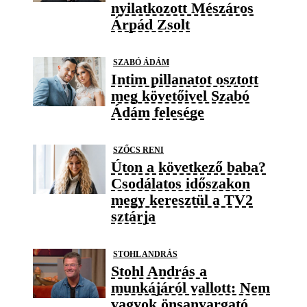
nyilatkozott Mészáros
Árpád Zsolt
SZABÓ ÁDÁM
Intim pillanatot osztott
meg követőivel Szabó
Ádám felesége
SZŐCS RENI
Úton a következő baba?
Csodálatos időszakon
megy keresztül a TV2
sztárja
STOHL ANDRÁS
Stohl András a
munkájáról vallott: Nem
vagyok önsanyargató