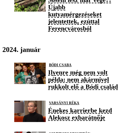
Újabb
kutyamérgezéseket
jelentettek, ezúttal
Ferencvárosból
2024. január
BÓDI CSABA
Ilyenre még nem volt
példa: nem akármivel
rukkolt elő a Bódi család
VARSÁNYI RÉKA
Énekes karrierbe kezd
Alekosz exbarátnője