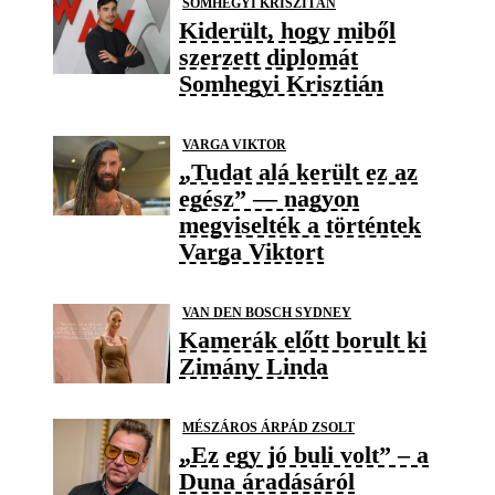
SOMHEGYI KRISZITÁN
Kiderült, hogy miből
szerzett diplomát
Somhegyi Krisztián
VARGA VIKTOR
„Tudat alá került ez az
egész” — nagyon
megviselték a történtek
Varga Viktort
VAN DEN BOSCH SYDNEY
Kamerák előtt borult ki
Zimány Linda
MÉSZÁROS ÁRPÁD ZSOLT
„Ez egy jó buli volt” – a
Duna áradásáról