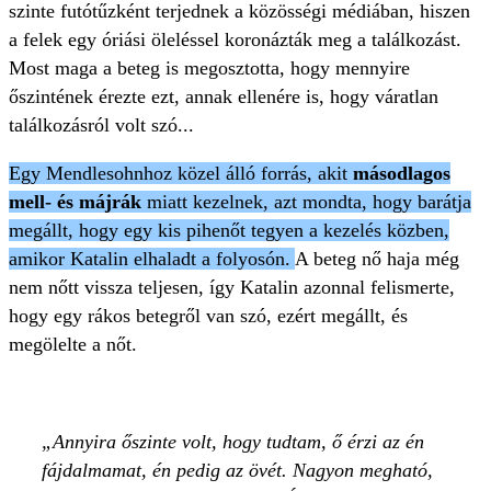
szinte futótűzként terjednek a közösségi médiában, hiszen
a felek egy óriási öleléssel koronázták meg a találkozást.
Most maga a beteg is megosztotta, hogy mennyire
őszintének érezte ezt, annak ellenére is, hogy váratlan
találkozásról volt szó...
Egy Mendlesohnhoz közel álló forrás, akit
másodlagos
mell- és májrák
miatt kezelnek, azt mondta, hogy barátja
megállt, hogy egy kis pihenőt tegyen a kezelés közben,
amikor Katalin elhaladt a folyosón.
A beteg nő haja még
nem nőtt vissza teljesen, így Katalin azonnal felismerte,
hogy egy rákos betegről van szó, ezért megállt, és
megölelte a nőt.
Annyira őszinte volt, hogy tudtam, ő érzi az én
fájdalmamat, én pedig az övét. Nagyon megható,