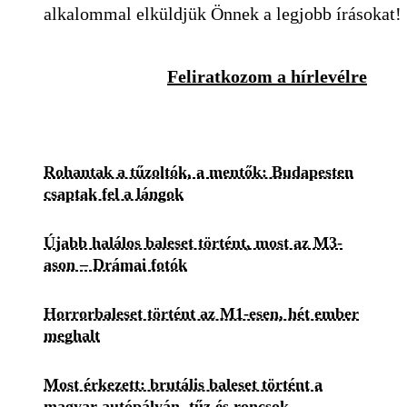
alkalommal elküldjük Önnek a legjobb írásokat!
Feliratkozom a hírlevélre
Rohantak a tűzoltók, a mentők: Budapesten
csaptak fel a lángok
Újabb halálos baleset történt, most az M3-
ason – Drámai fotók
Horrorbaleset történt az M1-esen, hét ember
meghalt
Most érkezett: brutális baleset történt a
magyar autópályán, tűz és roncsok