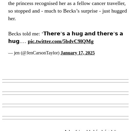
the princess recognised her as a fellow cancer traveller,
so stopped and - much to Becks’s surprise - just hugged
her.
Becks told me: ‘𝗧𝗵𝗲𝗿𝗲’𝘀 𝗮 𝗵𝘂𝗴 𝗮𝗻𝗱 𝘁𝗵𝗲𝗿𝗲’𝘀 𝗮
𝗵𝘂𝗴.…
pic.twitter.com/5bdvC9lQMg
— jen (@JenCarsonTaylor)
January 17, 2025