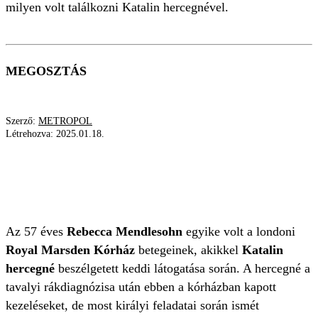
milyen volt találkozni Katalin hercegnével.
MEGOSZTÁS
Szerző:
METROPOL
Létrehozva:
2025.01.18.
ROYAL MARSDEN KÓRHÁZ
KATALIN HERCEGNÉ
RÁKDIAGNÓZIS
KIRÁLYI CSALÁD
Az 57 éves
Rebecca Mendlesohn
egyike volt a londoni
Royal Marsden Kórház
betegeinek, akikkel
Katalin
hercegné
beszélgetett keddi látogatása során. A hercegné a
tavalyi rákdiagnózisa után ebben a kórházban kapott
kezeléseket, de most királyi feladatai során ismét