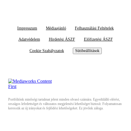
Impresszum
Médiaajánló
Felhasználási Feltételek
Adatvédelem
Hirdetési ÁSZF
Előfizetési ÁSZF
Cookie Szabályzatok
Sütibeállítások
Portfóliónk minőségi tartalmat jelent minden olvasó számára. Egyedülálló elérést,
országos lefedettséget és változatos megjelenési lehetőséget biztosít. Folyamatosan
keressük az új irányokat és fejlődési lehetőségeket. Ez jövőnk záloga.