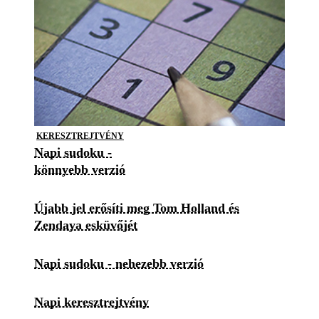
KERESZTREJTVÉNY
Napi sudoku -
könnyebb verzió
Újabb jel erősíti meg Tom Holland és
Zendaya esküvőjét
Napi sudoku - nehezebb verzió
Napi keresztrejtvény