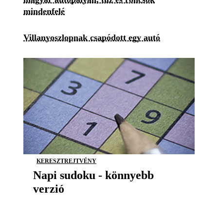
mindenfelé
Villanyoszlopnak csapódott egy autó
KERESZTREJTVÉNY
Napi sudoku - könnyebb
verzió