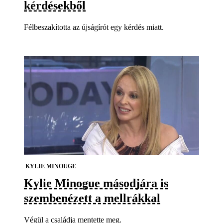
kérdésekből
Félbeszakította az újságírót egy kérdés miatt.
KYLIE MINOUGE
Kylie Minogue másodjára is
szembenézett a mellrákkal
Végül a családja mentette meg.