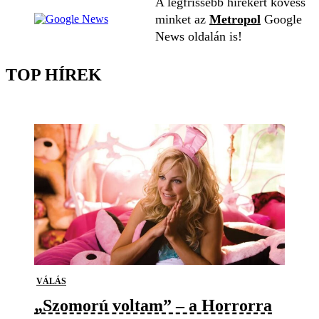
A legfrissebb hírekért kövess
minket az
Metropol
Google
News oldalán is!
TOP HÍREK
VÁLÁS
„Szomorú voltam” – a Horrorra