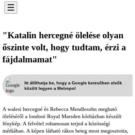
☰
"Katalin hercegné ölelése olyan
őszinte volt, hogy tudtam, érzi a
fájdalmamat"
Itt állíthatja be, hogy a Google keresőben elsők
között legyen a Metropol
A walesi hercegné és Rebecca Mendlesohn megható
öleléséről a londoni Royal Marsden kórházban készült
fénykép. A felvétel rohamosan terjed a közösségi
médiában. A képen látható rákos beteg most megosztotta,