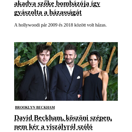
akadva szőke bombázója így
gyászolta a házasságát
A hollywoodi pár 2009 és 2018 között volt házas.
BROOKLYN BECKHAM
David Beckham, köszöni szépen,
nem kér a viszályról szóló