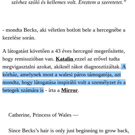
szívhez szóló és kellemes volt. Éreztem a szeretetet.
- mondta Becks, aki véletlen botlott bele a hercegnébe a
kezelése során.
A látogatást követően a 43 éves hercegné megerősítette,
hogy remisszióban van.
Katalin
ezzel az erővel tudta
megvigasztalni azokat, akiknél rákot diagnosztizáltak.
A
kórház, amelynek most a walesi páros támogatója, azt
mondta, hogy látogatása inspiráló volt a személyzet és a
betegek számára is
- írta a
Mirror
.
Catherine, Princess of Wales —
Since Becks’s hair is only just beginning to grow back,