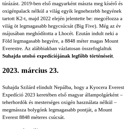
túrázást. 2019-ben első magyarként mászta meg kísérő és
oxigénpalack nélkül a világ egyik legnehezebb hegyének
tartott K2-t, majd 2022 elején jelentette be: megcélozza a
világ öt legmagasabb hegycsúcsát (Big Five). Még az év
májusában meghódította a Lhocét. Ezután indult neki a
Föld legmagasabb hegyére, a 8848 méter magas Mount
Everestre. Az alábbiakban vázlatosan összefoglaltuk
Suhajda utolsó expedíciójának legfőbb történéseit
.
2023. március 23.
Suhajda Szilárd elindult Nepálba, hogy a Kyocera Everest
Expedíció 2023 keretében első magyar állampolgárként –
teherhordók és mesterséges oxigén használata nélkül –
megmássza bolygónk legmagasabb pontját, a Mount
Everest 8848 méteres csúcsát.