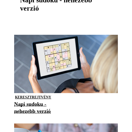
Napi sudoku - nehezebb
verzió
KERESZTREJTVÉNY
Napi sudoku -
nehezebb verzió