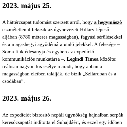
2023. május 25.
A háttércsapat tudomást szerzett arról, hogy
a hegymászó
eszméletlenül fekszik az úgynevezett Hillary-lépcső
aljában (8780 méteres magasságban), fagyási sérülésekkel
és a magashegyi agyödémára utaló jelekkel. A felesége –
Soma fiuk édesanyja és egyben az expedíció
kommunikációs munkatársa –,
Legindi Tímea
közölte:
reálisan nagyon kis esélye maradt, hogy abban a
magasságban életben találják, de bízik „Szilárdban és a
csodában”.
2023. május 26.
Az expedíciót biztosító nepáli ügynökség hajnalban serpák
keresőcsapatát indította el Suhajdáért, és ezzel egy időben