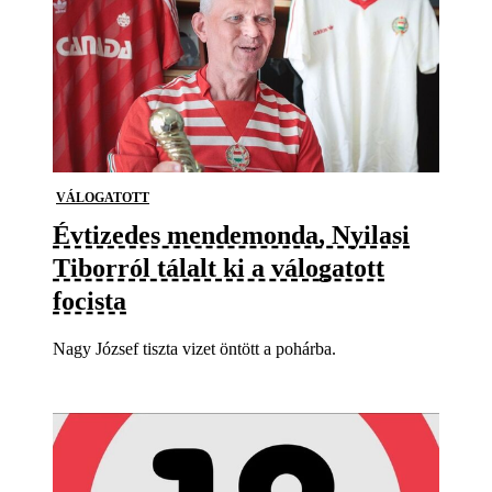
VÁLOGATOTT
Évtizedes mendemonda, Nyilasi
Tiborról tálalt ki a válogatott
focista
Nagy József tiszta vizet öntött a pohárba.