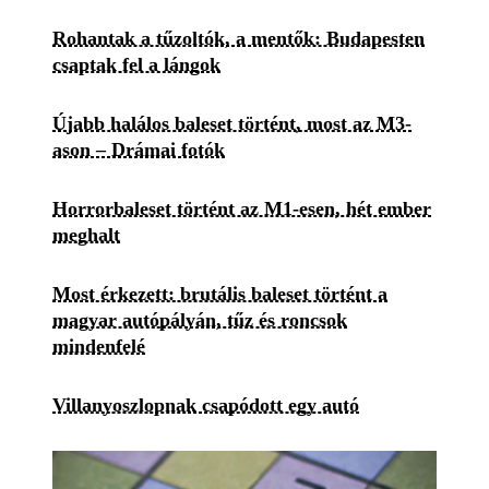
Rohantak a tűzoltók, a mentők: Budapesten
csaptak fel a lángok
Újabb halálos baleset történt, most az M3-
ason – Drámai fotók
Horrorbaleset történt az M1-esen, hét ember
meghalt
Most érkezett: brutális baleset történt a
magyar autópályán, tűz és roncsok
mindenfelé
Villanyoszlopnak csapódott egy autó