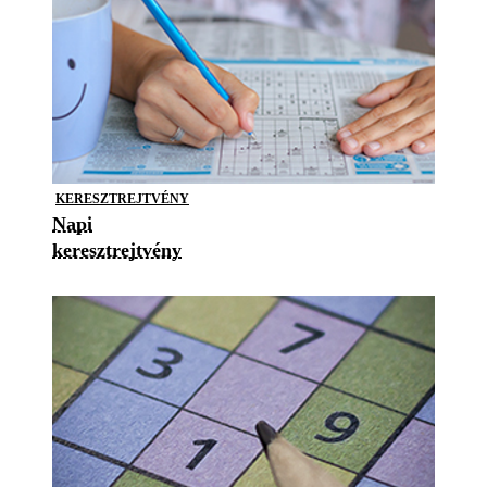
KERESZTREJTVÉNY
Napi
keresztrejtvény