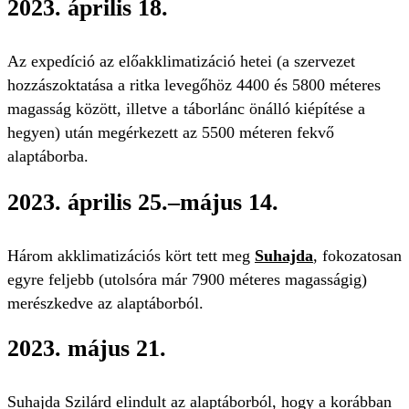
2023. április 18.
Az expedíció az előakklimatizáció hetei (a szervezet
hozzászoktatása a ritka levegőhöz 4400 és 5800 méteres
magasság között, illetve a táborlánc önálló kiépítése a
hegyen) után megérkezett az 5500 méteren fekvő
alaptáborba.
2023. április 25.–május 14.
Három akklimatizációs kört tett meg
Suhajda
, fokozatosan
egyre feljebb (utolsóra már 7900 méteres magasságig)
merészkedve az alaptáborból.
2023. május 21.
Suhajda Szilárd elindult az alaptáborból, hogy a korábban