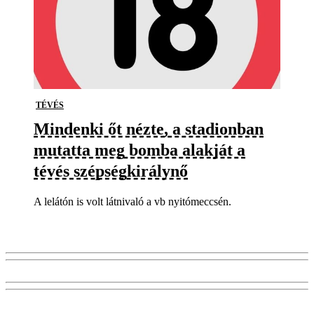
TÉVÉS
Mindenki őt nézte, a stadionban
mutatta meg bomba alakját a
tévés szépségkirálynő
A lelátón is volt látnivaló a vb nyitómeccsén.