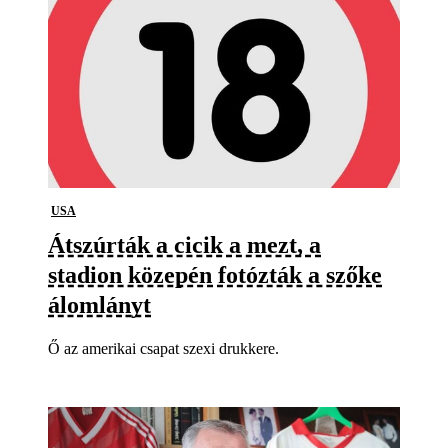
USA
Átszúrták a cicik a mezt, a
stadion közepén fotózták a szőke
álomlányt
Ő az amerikai csapat szexi drukkere.