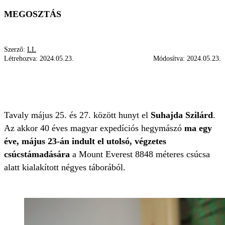
MEGOSZTÁS
Szerző:
LL
Létrehozva:
2024.05.23.
Módosítva:
2024.05.23.
SUHAJDA SZILÁRD
MOUNT EVEREST
HEGYMÁSZÁS
Tavaly május 25. és 27. között hunyt el
Suhajda Szilárd
.
Az akkor 40 éves magyar expedíciós hegymászó
ma egy
éve, május 23-án indult el utolsó, végzetes
csúcstámadására
a Mount Everest 8848 méteres csúcsa
alatt kialakított négyes táborából.