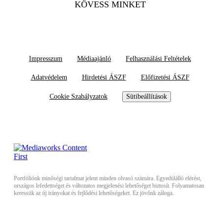
KÖVESS MINKET
Impresszum
Médiaajánló
Felhasználási Feltételek
Adatvédelem
Hirdetési ÁSZF
Előfizetési ÁSZF
Cookie Szabályzatok
Sütibeállítások
Portfóliónk minőségi tartalmat jelent minden olvasó számára. Egyedülálló elérést,
országos lefedettséget és változatos megjelenési lehetőséget biztosít. Folyamatosan
keressük az új irányokat és fejlődési lehetőségeket. Ez jövőnk záloga.