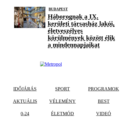
BUDAPEST
Háborognak a IX.
kerületi társasház lakói,
életveszélyes
körülmények között élik
a mindennapjaikat
IDŐJÁRÁS
SPORT
PROGRAMOK
AKTUÁLIS
VÉLEMÉNY
BEST
0-24
ÉLETMÓD
VIDEÓ