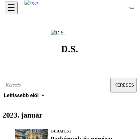
☰
D.S.
KERESÉS
2023. január
BUDAPEST
Patkányok és penész: