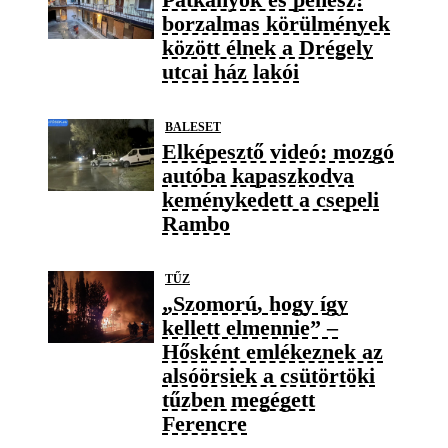
borzalmas körülmények
között élnek a Drégely
utcai ház lakói
BALESET
Elképesztő videó: mozgó
autóba kapaszkodva
keménykedett a csepeli
Rambo
TŰZ
„Szomorú, hogy így
kellett elmennie” –
Hősként emlékeznek az
alsóörsiek a csütörtöki
tűzben megégett
Ferencre