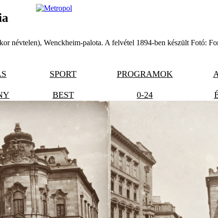
ia
kor névtelen), Wenckheim-palota. A felvétel 1894-ben készült Fotó: Fo
ÁS
SPORT
PROGRAMOK
NY
BEST
0-24
KÖVESS MINKET