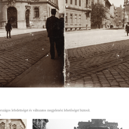
sszum
Médiaajánló
Felhasználási Feltételek
Adatv
Hirdetési ÁSZF
Előfizetési ÁSZF
Cookie Szabályzatok
Sütibeállítások
szágos lefedettséget és változatos megjelenési lehetőséget biztosít.
a.