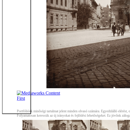
Impre
Portfóliónk minőségi tartalmat jelent minden olvasó számára. Egyedülálló elérést, or
Folyamatosan keressük az új irányokat és fejlődési lehetőségeket. Ez jövőnk zálog