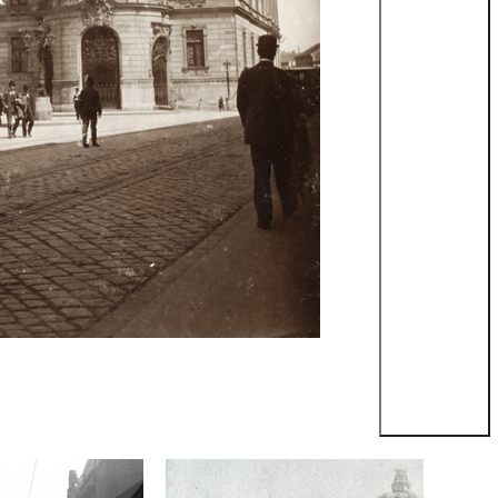
édelem