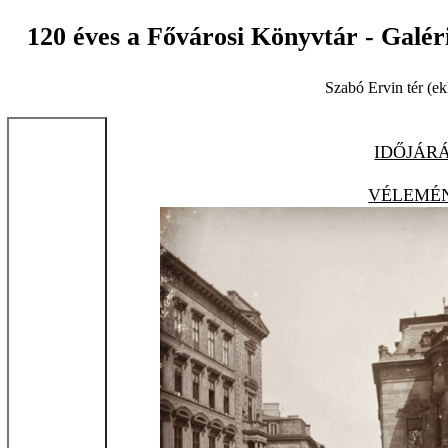
120 éves a Fővárosi Könyvtár - Galér
Szabó Ervin tér (ek
IDŐJÁR
VÉLEMÉ
VIDEÓ