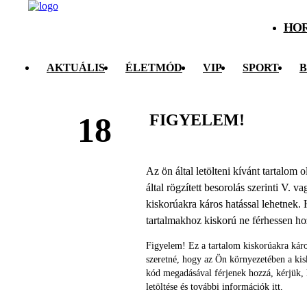
HO
AKTUÁLIS
ÉLETMÓD
VIP
SPORT
B
FIGYELEM!
18
Az ön által letölteni kívánt tartalom
által rögzített besorolás szerinti V. v
kiskorúakra káros hatással lehetnek. 
tartalmakhoz kiskorú ne férhessen h
Figyelem! Ez a tartalom kiskorúakra káro
szeretné, hogy az Ön környezetében a ki
kód megadásával férjenek hozzá, kérjük,
letöltése és további információk itt.