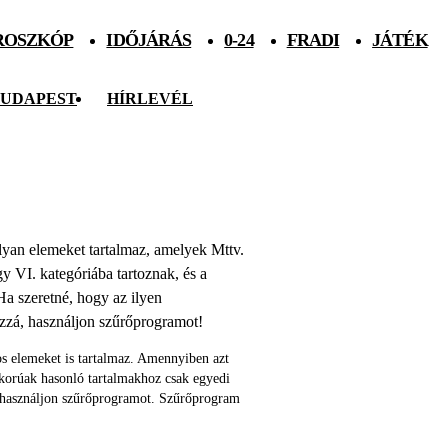
ROSZKÓP
IDŐJÁRÁS
0-24
FRADI
JÁTÉK
UDAPEST
HÍRLEVÉL
 olyan elemeket tartalmaz, amelyek Mttv.
agy VI. kategóriába tartoznak, és a
Ha szeretné, hogy az ilyen
ozzá, használjon szűrőprogramot!
s elemeket is tartalmaz. Amennyiben azt
skorúak hasonló tartalmakhoz csak egyedi
 használjon szűrőprogramot. Szűrőprogram