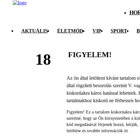
HO
AKTUÁLIS
ÉLETMÓD
VIP
SPORT
B
FIGYELEM!
18
Az ön által letölteni kívánt tartalom
által rögzített besorolás szerinti V. v
kiskorúakra káros hatással lehetnek. 
tartalmakhoz kiskorú ne férhessen h
Figyelem! Ez a tartalom kiskorúakra káro
szeretné, hogy az Ön környezetében a ki
kód megadásával férjenek hozzá, kérjük,
letöltése és további információk itt.