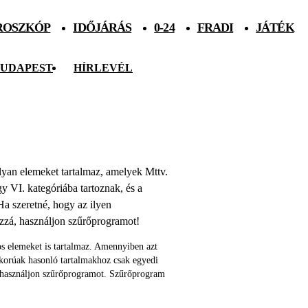
ROSZKÓP
IDŐJÁRÁS
0-24
FRADI
JÁTÉK
UDAPEST
HÍRLEVÉL
 olyan elemeket tartalmaz, amelyek Mttv.
agy VI. kategóriába tartoznak, és a
Ha szeretné, hogy az ilyen
ozzá, használjon szűrőprogramot!
s elemeket is tartalmaz. Amennyiben azt
skorúak hasonló tartalmakhoz csak egyedi
 használjon szűrőprogramot. Szűrőprogram