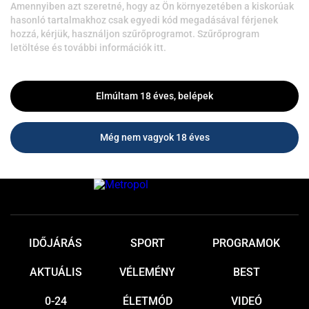
Amennyiben azt szeretné, hogy az Ön környezetében a kiskorúak
hasonló tartalmakhoz csak egyedi kód megadásával férjenek
hozzá, kérjük, használjon szűrőprogramot. Szűrőprogram
letöltése és további információk itt.
Elmúltam 18 éves, belépek
Még nem vagyok 18 éves
IDŐJÁRÁS
SPORT
PROGRAMOK
AKTUÁLIS
VÉLEMÉNY
BEST
0-24
ÉLETMÓD
VIDEÓ