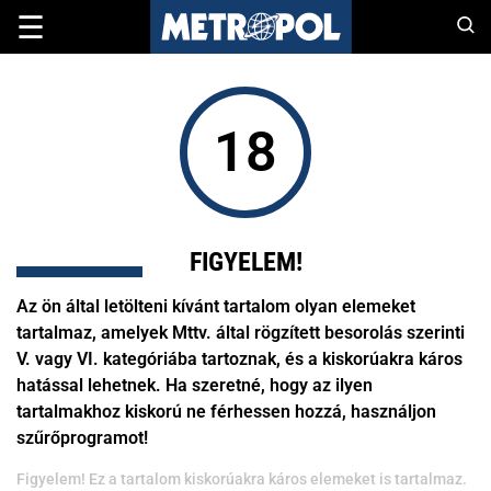
☰
18
FIGYELEM!
Az ön által letölteni kívánt tartalom olyan elemeket
tartalmaz, amelyek Mttv. által rögzített besorolás szerinti
V. vagy VI. kategóriába tartoznak, és a kiskorúakra káros
hatással lehetnek. Ha szeretné, hogy az ilyen
tartalmakhoz kiskorú ne férhessen hozzá, használjon
szűrőprogramot!
Figyelem! Ez a tartalom kiskorúakra káros elemeket is tartalmaz.