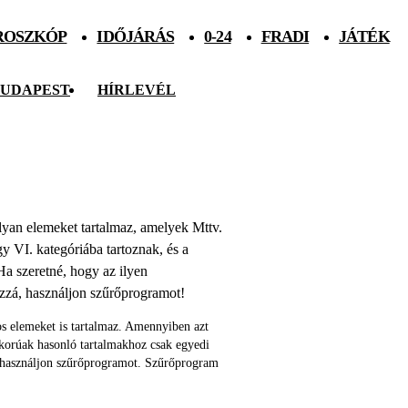
ROSZKÓP
IDŐJÁRÁS
0-24
FRADI
JÁTÉK
UDAPEST
HÍRLEVÉL
 olyan elemeket tartalmaz, amelyek Mttv.
agy VI. kategóriába tartoznak, és a
Ha szeretné, hogy az ilyen
ozzá, használjon szűrőprogramot!
s elemeket is tartalmaz. Amennyiben azt
skorúak hasonló tartalmakhoz csak egyedi
 használjon szűrőprogramot. Szűrőprogram