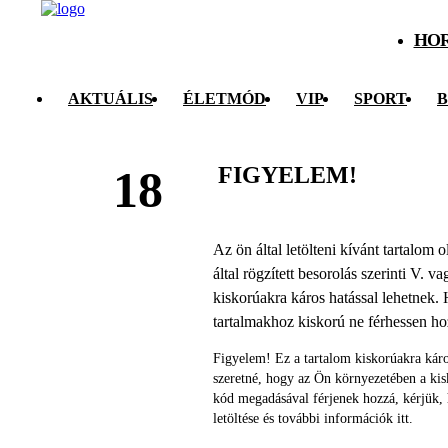
HO
AKTUÁLIS
ÉLETMÓD
VIP
SPORT
B
FIGYELEM!
18
Az ön által letölteni kívánt tartalom
által rögzített besorolás szerinti V. v
kiskorúakra káros hatással lehetnek. 
tartalmakhoz kiskorú ne férhessen h
Figyelem! Ez a tartalom kiskorúakra káro
szeretné, hogy az Ön környezetében a ki
kód megadásával férjenek hozzá, kérjük,
letöltése és további információk itt.