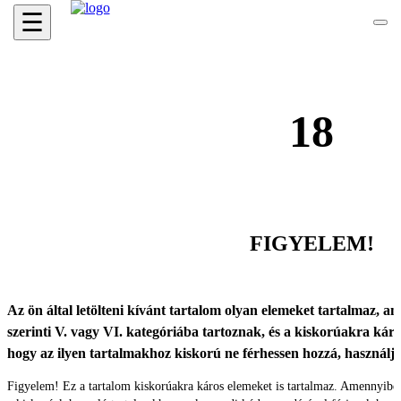
☰
18
FIGYELEM!
Az ön által letölteni kívánt tartalom olyan elemeket tartalmaz, ame
szerinti V. vagy VI. kategóriába tartoznak, és a kiskorúakra káro
hogy az ilyen tartalmakhoz kiskorú ne férhessen hozzá, használ
Figyelem! Ez a tartalom kiskorúakra káros elemeket is tartalmaz. Amennyibe