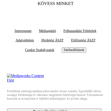
KÖVESS MINKET
Impresszum
Médiaajánló
Felhasználási Feltételek
Adatvédelem
Hirdetési ÁSZF
Előfizetési ÁSZF
Cookie Szabályzatok
Sütibeállítások
Portfóliónk minőségi tartalmat jelent minden olvasó számára. Egyedülálló elérést,
országos lefedettséget és változatos megjelenési lehetőséget biztosít. Folyamatosan
keressük az új irányokat és fejlődési lehetőségeket. Ez jövőnk záloga.