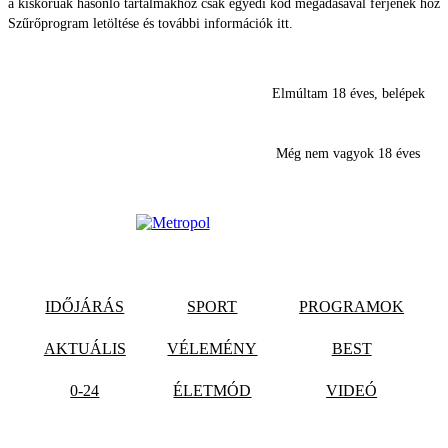
a kiskorúak hasonló tartalmakhoz csak egyedi kód megadásával férjenek hozz
Szűrőprogram letöltése és további információk itt.
Elmúltam 18 éves, belépek
Még nem vagyok 18 éves
IDŐJÁRÁS
SPORT
PROGRAMOK
AKTUÁLIS
VÉLEMÉNY
BEST
0-24
ÉLETMÓD
VIDEÓ