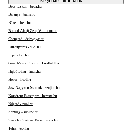
Regionális hírportálok
Bács-Kiskun - baon.hu
Baranya - bama.hu
Békés - beol.hu
Borsod-Abaúj-Zemplén - boon.hu
Csongrád - delmagyar.hu
Dunaújváros - duol.hu
Fejér - feol.hu
Győr-Moson-Sopron - kisalfold.hu
Hajdú-Bihar - haon.hu
Heves - heol.hu
Jász-Nagykun-Szolnok - szoljon.hu
Komárom-Esztergom - kemma.hu
Nógrád - nool.hu
Somogy - sonline.hu
Szabolcs-Szatmár-Bereg - szon.hu
Tolna - teol.hu