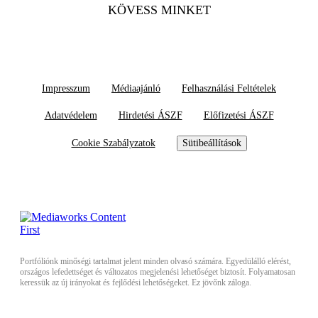
KÖVESS MINKET
Impresszum
Médiaajánló
Felhasználási Feltételek
Adatvédelem
Hirdetési ÁSZF
Előfizetési ÁSZF
Cookie Szabályzatok
Sütibeállítások
Portfóliónk minőségi tartalmat jelent minden olvasó számára. Egyedülálló elérést,
országos lefedettséget és változatos megjelenési lehetőséget biztosít. Folyamatosan
keressük az új irányokat és fejlődési lehetőségeket. Ez jövőnk záloga.