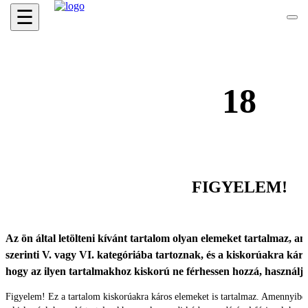
☰
18
FIGYELEM!
Az ön által letölteni kívánt tartalom olyan elemeket tartalmaz, ame
szerinti V. vagy VI. kategóriába tartoznak, és a kiskorúakra káro
hogy az ilyen tartalmakhoz kiskorú ne férhessen hozzá, használ
Figyelem! Ez a tartalom kiskorúakra káros elemeket is tartalmaz. Amennyibe