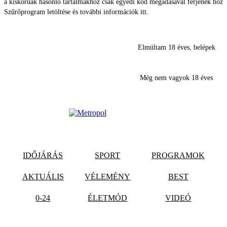
a kiskorúak hasonló tartalmakhoz csak egyedi kód megadásával férjenek hozz
Szűrőprogram letöltése és további információk itt.
Elmúltam 18 éves, belépek
Még nem vagyok 18 éves
IDŐJÁRÁS
SPORT
PROGRAMOK
AKTUÁLIS
VÉLEMÉNY
BEST
0-24
ÉLETMÓD
VIDEÓ