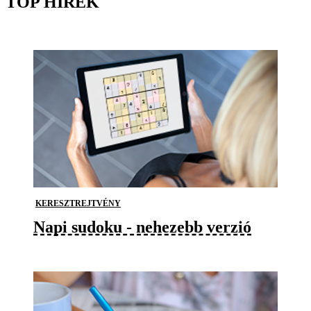
TOP HÍREK
KERESZTREJTVÉNY
Napi sudoku - nehezebb verzió