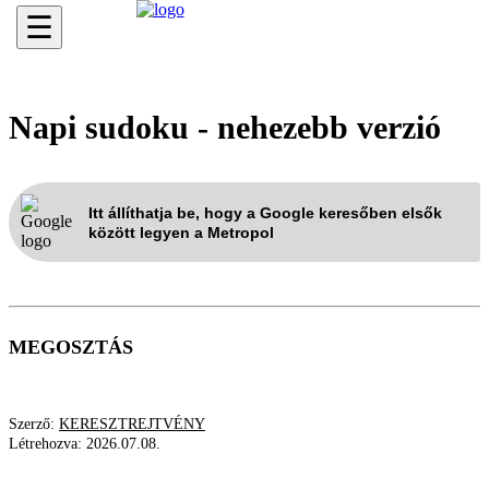
☰
Napi sudoku - nehezebb verzió
Itt állíthatja be, hogy a Google keresőben elsők
között legyen a Metropol
MEGOSZTÁS
Szerző:
KERESZTREJTVÉNY
Létrehozva:
2026.07.08.