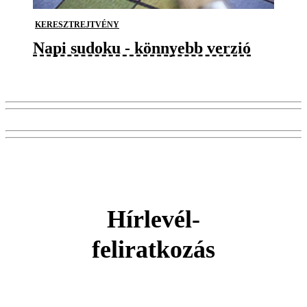
KERESZTREJTVÉNY
Napi sudoku - könnyebb verzió
Hírlevél-
feliratkozás