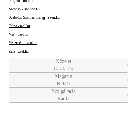
Nógrád - nool.hu
Somogy - sonline.hu
Szabolcs-Szatmár-Bereg - szon.hu
Tolna - teol.hu
Vas - vaol.hu
Veszprém - veol.hu
Zala - zaol.hu
Közélet
Gazdaság
Magazin
Bulvár
Szolgáltatás
Rádió