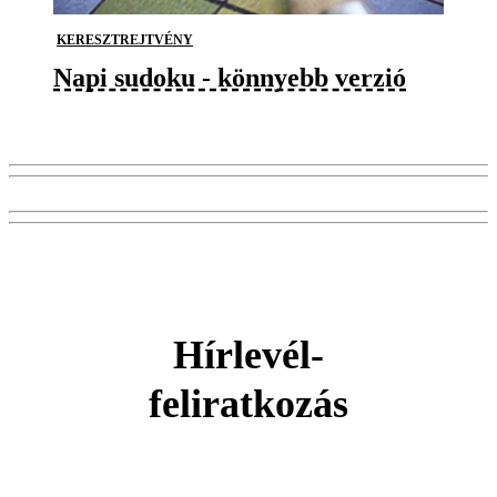
KERESZTREJTVÉNY
Napi sudoku - könnyebb verzió
Hírlevél-
feliratkozás