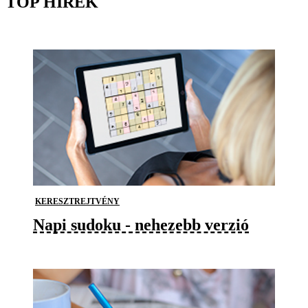
TOP HÍREK
KERESZTREJTVÉNY
Napi sudoku - nehezebb verzió