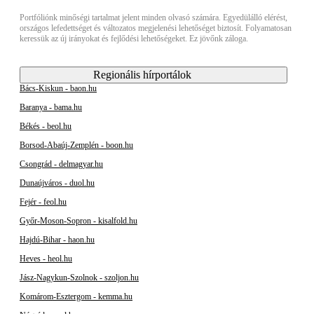
Portfóliónk minőségi tartalmat jelent minden olvasó számára. Egyedülálló elérést,
országos lefedettséget és változatos megjelenési lehetőséget biztosít. Folyamatosan
keressük az új irányokat és fejlődési lehetőségeket. Ez jövőnk záloga.
Regionális hírportálok
Bács-Kiskun - baon.hu
Baranya - bama.hu
Békés - beol.hu
Borsod-Abaúj-Zemplén - boon.hu
Csongrád - delmagyar.hu
Dunaújváros - duol.hu
Fejér - feol.hu
Győr-Moson-Sopron - kisalfold.hu
Hajdú-Bihar - haon.hu
Heves - heol.hu
Jász-Nagykun-Szolnok - szoljon.hu
Komárom-Esztergom - kemma.hu