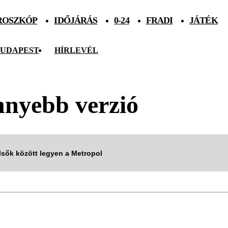
ROSZKÓP
IDŐJÁRÁS
0-24
FRADI
JÁTÉK
UDAPEST
HÍRLEVÉL
nnyebb verzió
elsők között legyen a Metropol