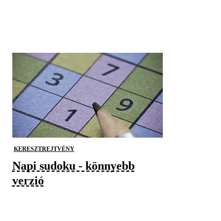
KERESZTREJTVÉNY
Napi sudoku - könnyebb
verzió