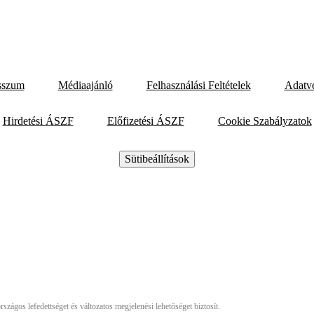
sszum
Médiaajánló
Felhasználási Feltételek
Adatv
Hirdetési ÁSZF
Előfizetési ÁSZF
Cookie Szabályzatok
Sütibeállítások
szágos lefedettséget és változatos megjelenési lehetőséget biztosít.