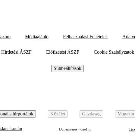
sszum
Médiaajánló
Felhasználási Feltételek
Adatv
Hirdetési ÁSZF
Előfizetési ÁSZF
Cookie Szabályzatok
Sütibeállítások
onális hírportálok
Közélet
Gazdaság
Magazin
skun - baon.hu
Dunaújváros - duol.hu
Jás