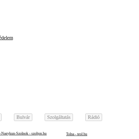
édelem
Bulvár
Szolgáltatás
Rádió
z-Nagykun-Szolnok - szoljon.hu
Tolna - teol.hu