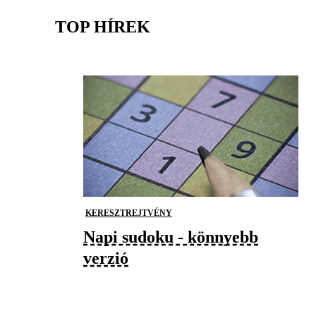
TOP HÍREK
KERESZTREJTVÉNY
Napi sudoku - könnyebb
verzió