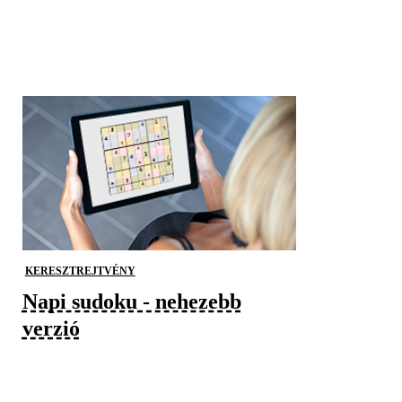
KERESZTREJTVÉNY
Napi sudoku - nehezebb
verzió